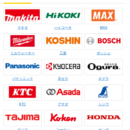
マキタ
ハイコーキ
MAX
ミルウォーキー
工進
ボッシュ
パナソニック
京セラ
オグラ
KTC
アサダ
シンワ
タジマ
コーケン
ホンダ