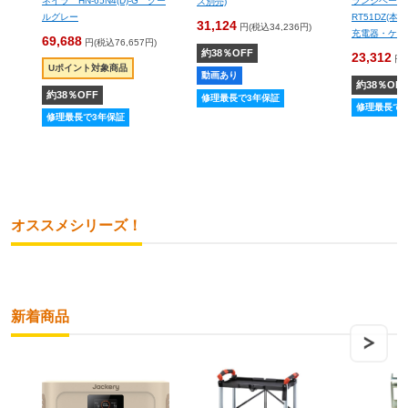
ネイラ HN-65N4(D)-G クー
ランジベー
ス別売)
ルグレー
RT51DZ(
31,124
円(税込34,236円)
充電器・ケー
69,688
円(税込76,657円)
約
38
％OFF
23,312
円(
Uポイント対象商品
動画あり
約
38
％OFF
約
38
％OFF
修理最長で3年保証
修理最長で
修理最長で3年保証
オススメシリーズ！
新着商品