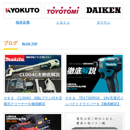
極東産機
トヨトミ
ダイケン
ブログ
BLOG TOP
マキタ CL004G 回転ブラシ付き充
マキタ TD173DRGX 18V充電式イ
電式クリーナーを徹底解説
ンパクトドライバーを【徹底解説】