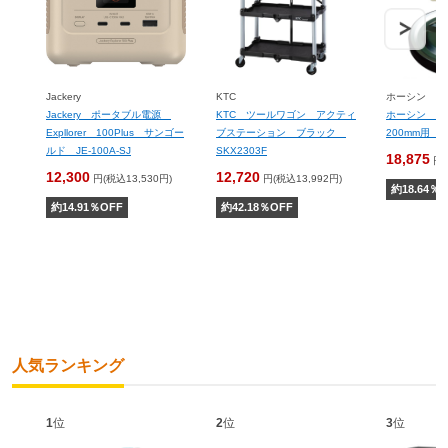
Jackery
KTC
ホーシン
Jackery ポータブル電源
KTC ツールワゴン アクティ
ホーシン 
Expllorer 100Plus サンゴー
ブステーション ブラック
200mm用 P
ルド JE-100A-SJ
SKX2303F
18,875
円(
12,300
12,720
円(税込13,530円)
円(税込13,992円)
約
18.64
％O
約
14.91
％OFF
約
42.18
％OFF
人気ランキング
1
位
2
位
3
位