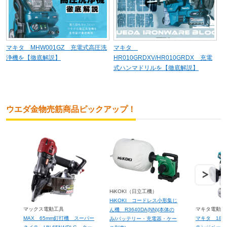
マキタ MHW001GZ 充電式高圧洗
マキタ
浄機を【徹底解説】
HR010GRDXV/HR010GRDX 充電
式ハンマドリルを【徹底解説】
ウエダ金物売筋商品ピックアップ！
HiKOKI（日立工機）
HiKOKI コードレス小形集じ
マックス電動工具
マキタ電動工
ん機 R3640DA(NN)(本体の
MAX 65mm釘打機 スーパー
マキタ 18
み/バッテリー・充電器・ケー