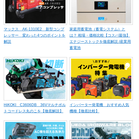
マックス AK-1310E2 新型コンプ
家庭用蓄電池（蓄電システム）と
レッサー 変わった4つのポイントを
は？ 相場・価格比較【コスパ最強】
解説
エナジーストックを徹底解説 /産業用
蓄電池
HiKOKI C3606DB 36Vマルチボル
インバーター発電機 おすすめ人気
トコードレス丸のこを【徹底解説】
機種【徹底比較】