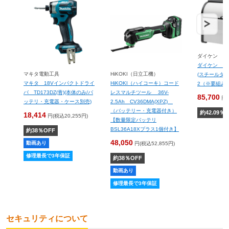
ダイケン
ダイケン ク
マキタ電動工具
HiKOKI（日立工機）
(スチールタイプ
マキタ 18Vインパクトドライ
HiKOKI（ハイコーキ）コード
2（※要組み
バ TD173DZ(青)(本体のみ/バ
レスマルチツール 36V-
85,700
円(
ッテリ・充電器・ケース別売)
2.5Ah CV36DMA(XPZ)
（バッテリー・充電器付き）
約
42.09
％O
18,414
円(税込20,255円)
【数量限定バッテリ
BSL36A18Xプラス1個付き】
約
38
％OFF
48,050
動画あり
円(税込52,855円)
修理最長で3年保証
約
38
％OFF
動画あり
修理最長で3年保証
セキュリティについて