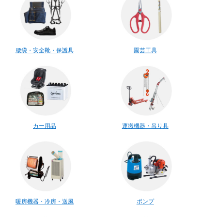
腰袋・安全靴・保護具
園芸工具
カー用品
運搬機器・吊り具
暖房機器・冷房・送風
ポンプ