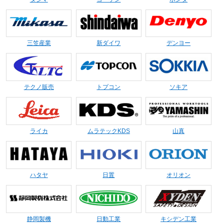
三笠産業
新ダイワ
デンヨー
テクノ販売
トプコン
ソキア
ライカ
ムラテックKDS
山真
ハタヤ
日置
オリオン
静岡製機
日動工業
キシデン工業