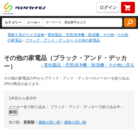
ログイン
電動工具のウエダ金物
›
電化製品・空気清浄機・除湿機・その他
›
その他
の家電品
›
ブラック・アンド・デッカー その他の家電品
その他の家電品（ブラック・アンド・デッカ
›
電化製品・空気清浄機・除湿機・その他に戻る
ー）
その他の家電品の中からブラック・アンド・デッカーのメーカーを絞り込み、
2件の商品があります。
1件目から表示中
メーカー名で絞り込み：
ブラック・アンド・デッカーで絞り込み中：
並び順：
更新順
｜
価格の安い順
｜
価格の高い順