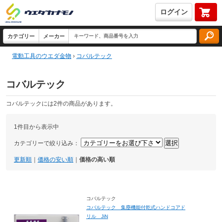
ログイン
電動工具のウエダ金物
›
コバルテック
コバルテック
コバルテックには2件の商品があります。
1件目から表示中
カテゴリーで絞り込み：
更新順
｜
価格の安い順
｜
価格の高い順
コバルテック
コバルテック 集塵機能付乾式ハンドコアド
リル JiN