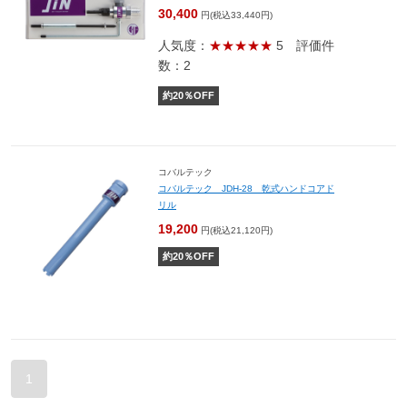
30,400
円(税込33,440円)
人気度：
★★★★★
5
評価件
数：2
約
20
％OFF
コバルテック
コバルテック JDH-28 乾式ハンドコアド
リル
19,200
円(税込21,120円)
約
20
％OFF
1