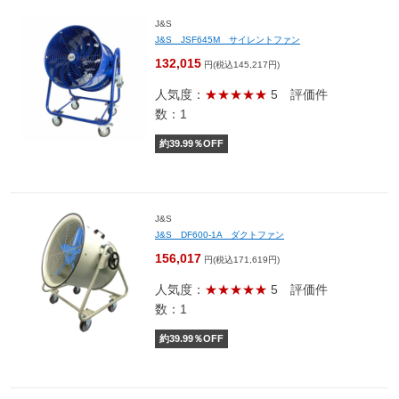
J&S
J&S JSF645M サイレントファン
132,015
円(税込145,217円)
人気度：
★★★★★
5
評価件
数：1
約
39.99
％OFF
J&S
J&S DF600-1A ダクトファン
156,017
円(税込171,619円)
人気度：
★★★★★
5
評価件
数：1
約
39.99
％OFF