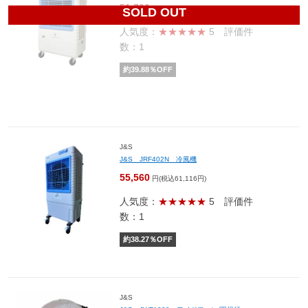
51,700
円(税込56,870円)
SOLD OUT
人気度：
★★★★★
5
評価件
数：1
約
39.88
％OFF
J&S
J&S JRF402N 冷風機
55,560
円(税込61,116円)
人気度：
★★★★★
5
評価件
数：1
約
38.27
％OFF
J&S