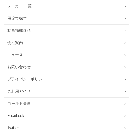
メーカー 一覧
›
用途で探す
›
動画掲載商品
›
会社案内
›
ニュース
›
お問い合わせ
›
プライバシーポリシー
›
ご利用ガイド
›
ゴールド会員
›
Facebook
›
Twitter
›