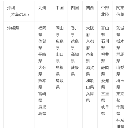
沖縄
九州
中国
四国
関西
中部
関東
（本島のみ）
北陸
信越
沖縄県
福岡
岡山
香川
大阪
富山
茨城
県
県
県
府
県
県
佐賀
広島
徳島
京都
石川
栃木
県
県
県
府
県
県
長崎
山口
高知
奈良
福井
群馬
県
県
県
県
県
県
大分
島根
愛媛
滋賀
静岡
山梨
県
県
県
県
県
県
熊本
鳥取
和歌
愛知
埼玉
県
県
山県
県
県
宮崎
兵庫
三重
東京
県
県
県
都
鹿児
岐阜
千葉
島県
県
県
神奈
川県