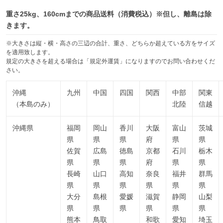
重さ25kg、160cmまでの商品送料（消費税込）※但し、離島は除
きます。
※大きさは縦・横・高さの三辺の合計、重さ、どちらか超えている方をサイズ
を適用致します。
規定の大きさを超える場合は「規定外運賃」になりますのでお問い合わせくだ
さい。
沖縄
九州
中国
四国
関西
中部
関東
（本島のみ）
北陸
信越
沖縄県
福岡
岡山
香川
大阪
富山
茨城
県
県
県
府
県
県
佐賀
広島
徳島
京都
石川
栃木
県
県
県
府
県
県
長崎
山口
高知
奈良
福井
群馬
県
県
県
県
県
県
大分
島根
愛媛
滋賀
静岡
山梨
県
県
県
県
県
県
熊本
鳥取
和歌
愛知
埼玉