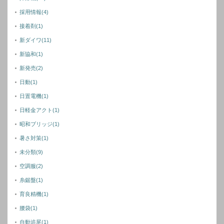
採用情報
(4)
接着剤
(1)
新ダイワ
(11)
新協和
(1)
新発売
(2)
日動
(1)
日置電機
(1)
日軽金アクト
(1)
昭和ブリッジ
(1)
暑さ対策
(1)
未分類
(9)
空調服
(2)
糸鋸盤
(1)
育良精機
(1)
腰袋
(1)
自動追尾
(1)