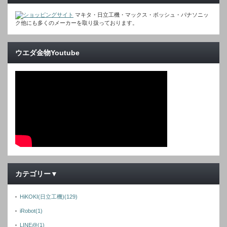
マキタ・日立工機・マックス・ボッシュ・パナソニッ
ク他にも多くのメーカーを取り扱っております。
ウエダ金物Youtube
カテゴリー▼
HiKOKI(日立工機)
(129)
iRobot
(1)
LINE@
(1)