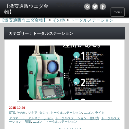
電動工具のウエダ金物
menu
【激安通販ウエダ金物】
>
その他
>
トータルステーション
カテゴリー：トータルステーション
2015-10-29
STS
,
その他
,
ソキア
,
タジマ
,
トータルステーション
,
ニコン
,
ライカ
タジマ トータルステーション
,
トータルステーション 使い方
,
トータルステ
ーション 測量
,
ニコン トータルステーション