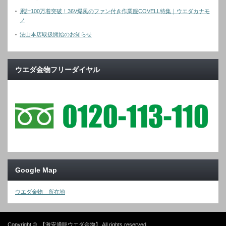
累計100万着突破！36V爆風のファン付き作業服COVELL特集｜ウエダカナモ
ノ
法山本店取扱開始のお知らせ
ウエダ金物フリーダイヤル
Google Map
ウエダ金物 所在地
Copyright ©
【激安通販ウエダ金物】
All rights reserved.