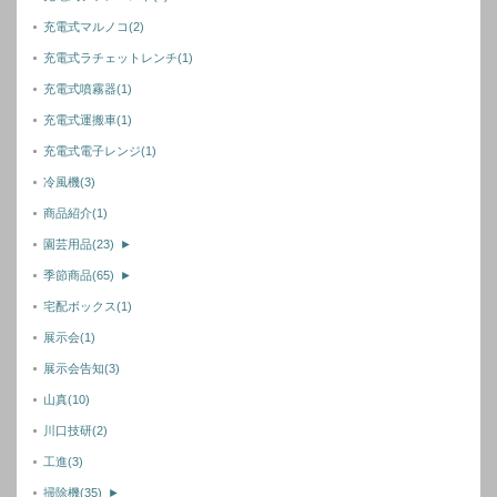
充電式マルノコ
(2)
充電式ラチェットレンチ
(1)
充電式噴霧器
(1)
充電式運搬車
(1)
充電式電子レンジ
(1)
冷風機
(3)
商品紹介
(1)
園芸用品
(23)
►
季節商品
(65)
►
宅配ボックス
(1)
展示会
(1)
展示会告知
(3)
山真
(10)
川口技研
(2)
工進
(3)
掃除機
(35)
►