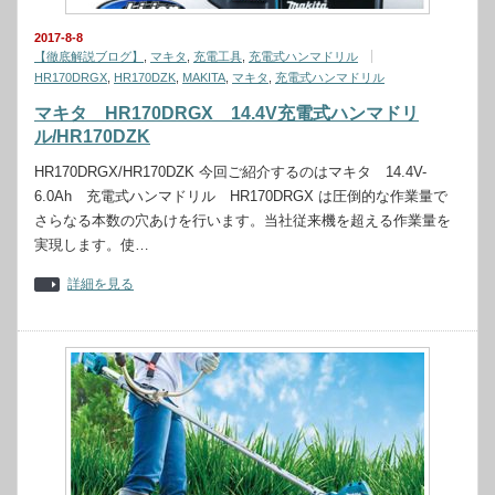
2017-8-8
【徹底解説ブログ】
,
マキタ
,
充電工具
,
充電式ハンマドリル
HR170DRGX
,
HR170DZK
,
MAKITA
,
マキタ
,
充電式ハンマドリル
マキタ HR170DRGX 14.4V充電式ハンマドリ
ル/HR170DZK
HR170DRGX/HR170DZK 今回ご紹介するのはマキタ 14.4V-
6.0Ah 充電式ハンマドリル HR170DRGX は圧倒的な作業量で
さらなる本数の穴あけを行います。当社従来機を超える作業量を
実現します。使…
詳細を見る