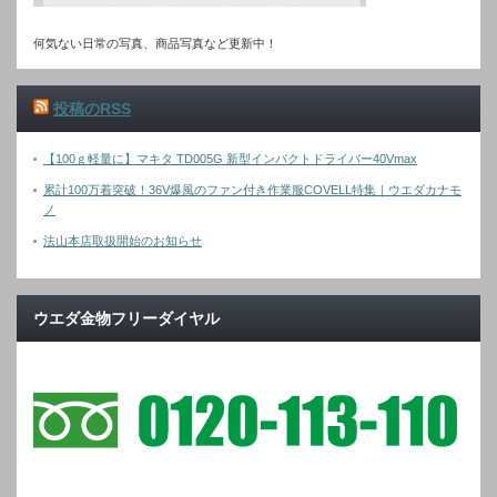
何気ない日常の写真、商品写真など更新中！
投稿のRSS
【100ｇ軽量に】マキタ TD005G 新型インパクトドライバー40Vmax
累計100万着突破！36V爆風のファン付き作業服COVELL特集｜ウエダカナモ
ノ
法山本店取扱開始のお知らせ
ウエダ金物フリーダイヤル