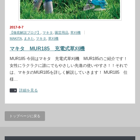
2017-8-7
【徹底解説ブログ】
,
マキタ
,
園芸用品
,
草刈機
MAKITA
,
まきた
,
マキタ
,
草刈機
マキタ MUR185 充電式草刈機
MUR185 今回はマキタ 充電式草刈機 MUR185のご紹介です！
女性にラクラクに誰にでもやさしい先進の使いやすさ！！それで
は、マキタのMUR185を詳しく解説していきます！ MUR185 仕
様…
詳細を見る
トップページに戻る