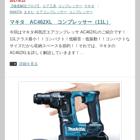
2017-8-22
【徹底解説ブログ】
,
エア工具
,
コンプレッサー
,
マキタ
MAKITA
,
まきた
,
エアコンプレッサー
,
コンプレッサー
マキタ AC462XL コンプレッサー（11L）
今回はマキタ46気圧エアコンプレッサ AC462XLのご紹介です！
11Lクラス最小！！コンパクト！低騒音・低振動！！コンパクトな
サイズだから収納スペースを節約！！それでは、マキタの
AC462XLを詳しく解説していきます！…
詳細を見る