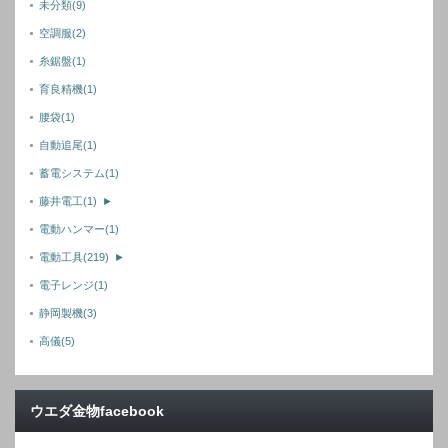
未分類
(9)
空調服
(2)
糸鋸盤
(1)
育良精機
(1)
腰袋
(1)
自動追尾
(1)
蓄電システム
(1)
藤井電工
(1)
►
電動ハンマー
(1)
電動工具
(219)
►
電子レンジ
(1)
静岡製機
(3)
高儀
(5)
ウエダ金物facebook