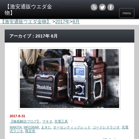
電動工具のウエダ金物
menu
【激安通販ウエダ金物】
>
2017年
>
8月
アーカイブ：2017年 8月
2017-8-31
【徹底解説ブログ】
,
マキタ
,
充電工具
MAKITA
,
MR108AR
,
まきた
,
オーセンティックレッド
,
コードレスラジオ
,
充電
式ラジオ
,
限定色