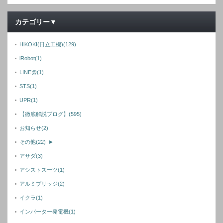
カテゴリー▼
HiKOKI(日立工機)
(129)
iRobot
(1)
LINE@
(1)
STS
(1)
UPR
(1)
【徹底解説ブログ】
(595)
お知らせ
(2)
その他
(22)
►
アサダ
(3)
アシストスーツ
(1)
アルミブリッジ
(2)
イクラ
(1)
インバーター発電機
(1)