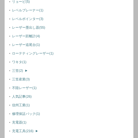
リョービ
(5)
レベルプレーナー
(1)
レベルポインター
(3)
レーザー墨出し器
(55)
レーザー距離計
(4)
レーザー追尾台
(1)
ローテティングレーザー
(1)
ワキタ
(1)
三笠
(2)
►
三笠産業
(3)
不陸レーザー
(1)
人気記事
(26)
信州工業
(1)
修理保証パック
(1)
充電器
(1)
充電工具
(216)
►