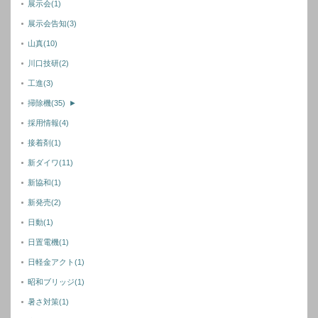
展示会
(1)
展示会告知
(3)
山真
(10)
川口技研
(2)
工進
(3)
掃除機
(35)
►
採用情報
(4)
接着剤
(1)
新ダイワ
(11)
新協和
(1)
新発売
(2)
日動
(1)
日置電機
(1)
日軽金アクト
(1)
昭和ブリッジ
(1)
暑さ対策
(1)