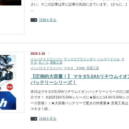
さい。※この記事は常に記事の先頭にきています。 (さらに…)
…
詳細を見る
2015-1-16
インパクトドライバー
,
ディスクグラインダー
,
ハンマードリル
,
マ
キタ
,
丸ノコ
,
電動工具
インパクトドライバー
,
マキタ 5.0Ah
,
充電工具
【圧倒的大容量！】 マキタ5.0Ahリチウムイオ
バッテリーシリーズ！
本日はマキタの5.0Ahリチウムイオンバッテリーシリーズのご
介です！ 大好評18V-5.0Ahシリーズに★新たに14.4V-5.0Ahシ
ーズ登場！！★大容量バッテリーで驚きの作業量★ 充電工具は
マキタ！続…
詳細を見る