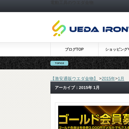
電動工具のウエダ金物
ブログTOP
ショッピング
【激安通販ウエダ金物】
>
2015年
>
1月
アーカイブ：2015年 1月