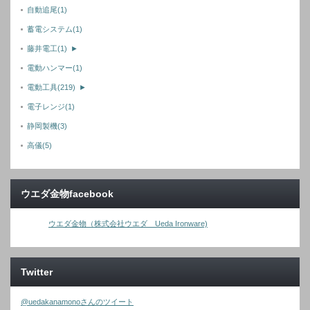
自動追尾
(1)
蓄電システム
(1)
藤井電工
(1)
►
電動ハンマー
(1)
電動工具
(219)
►
電子レンジ
(1)
静岡製機
(3)
高儀
(5)
ウエダ金物facebook
ウエダ金物（株式会社ウエダ Ueda Ironware)
Twitter
@uedakanamonoさんのツイート