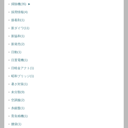
掃除機
(35)
►
採用情報
(4)
接着剤
(1)
新ダイワ
(11)
新協和
(1)
新発売
(2)
日動
(1)
日置電機
(1)
日軽金アクト
(1)
昭和ブリッジ
(1)
暑さ対策
(1)
未分類
(9)
空調服
(2)
糸鋸盤
(1)
育良精機
(1)
腰袋
(1)