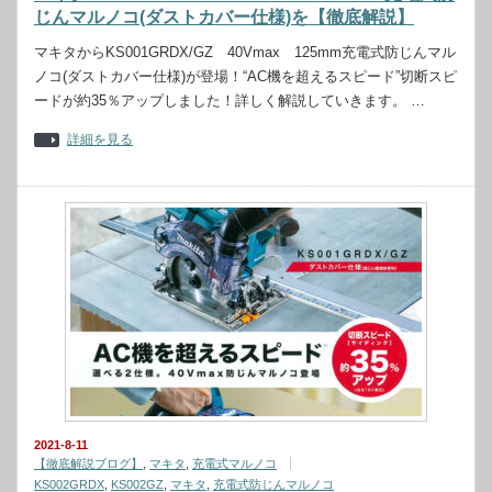
じんマルノコ(ダストカバー仕様)を【徹底解説】
マキタからKS001GRDX/GZ 40Vmax 125mm充電式防じんマル
ノコ(ダストカバー仕様)が登場！“AC機を超えるスピード”切断スピ
ードが約35％アップしました！詳しく解説していきます。 …
詳細を見る
2021-8-11
【徹底解説ブログ】
,
マキタ
,
充電式マルノコ
KS002GRDX
,
KS002GZ
,
マキタ
,
充電式防じんマルノコ