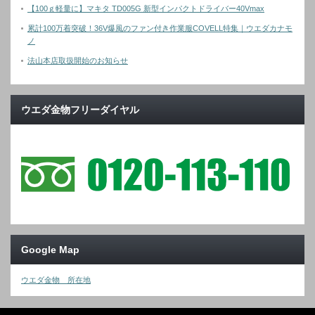
【100ｇ軽量に】マキタ TD005G 新型インパクトドライバー40Vmax
累計100万着突破！36V爆風のファン付き作業服COVELL特集｜ウエダカナモ
ノ
法山本店取扱開始のお知らせ
ウエダ金物フリーダイヤル
Google Map
ウエダ金物 所在地