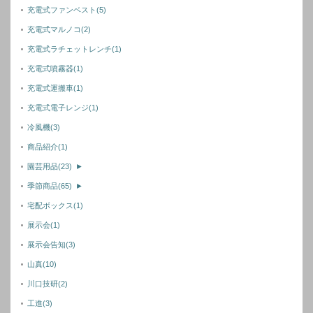
充電式ファンベスト
(5)
充電式マルノコ
(2)
充電式ラチェットレンチ
(1)
充電式噴霧器
(1)
充電式運搬車
(1)
充電式電子レンジ
(1)
冷風機
(3)
商品紹介
(1)
園芸用品
(23)
►
季節商品
(65)
►
宅配ボックス
(1)
展示会
(1)
展示会告知
(3)
山真
(10)
川口技研
(2)
工進
(3)