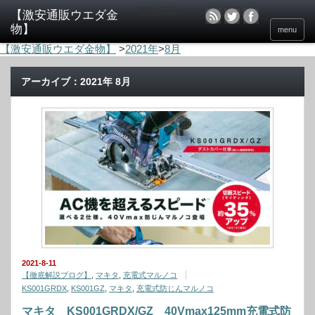
電動工具のウエダ金物
menu
【激安通販ウエダ金物】
>
2021年
>
8月
アーカイブ：2021年 8月
2021-8-11
【徹底解説ブログ】
,
マキタ
,
充電式マルノコ
KS001GRDX
,
KS001GZ
,
マキタ
,
充電式防じんマルノコ
マキタ KS001GRDX/GZ 40Vmax125mm充電式防