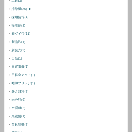
工進
(3)
掃除機
(35)
►
採用情報
(4)
接着剤
(1)
新ダイワ
(11)
新協和
(1)
新発売
(2)
日動
(1)
日置電機
(1)
日軽金アクト
(1)
昭和ブリッジ
(1)
暑さ対策
(1)
未分類
(9)
空調服
(2)
糸鋸盤
(1)
育良精機
(1)