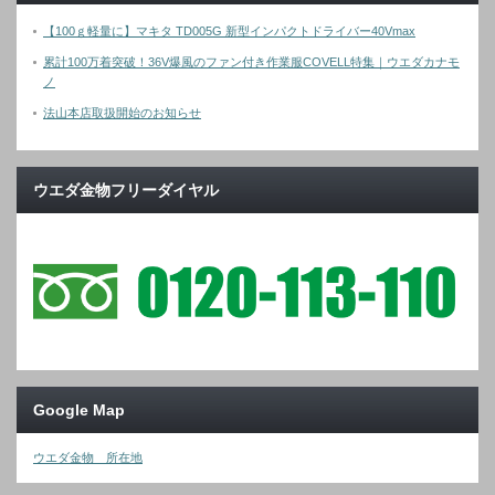
【100ｇ軽量に】マキタ TD005G 新型インパクトドライバー40Vmax
累計100万着突破！36V爆風のファン付き作業服COVELL特集｜ウエダカナモ
ノ
法山本店取扱開始のお知らせ
ウエダ金物フリーダイヤル
Google Map
ウエダ金物 所在地