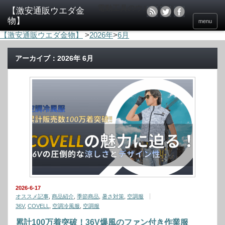
電動工具のウエダ金物
menu
【激安通販ウエダ金物】
>
2026年
>
6月
アーカイブ：2026年 6月
2026-6-17
オススメ記事
,
商品紹介
,
季節商品
,
暑さ対策
,
空調服
36V
,
COVELL
,
空調冷風服
,
空調服
累計100万着突破！36V爆風のファン付き作業服