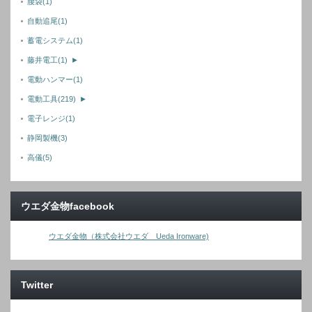
腰袋
(1)
自動追尾
(1)
蓄電システム
(1)
藤井電工
(1)
►
電動ハンマー
(1)
電動工具
(219)
►
電子レンジ
(1)
静岡製機
(3)
高儀
(5)
ウエダ金物facebook
ウエダ金物（株式会社ウエダ Ueda Ironware)
Twitter