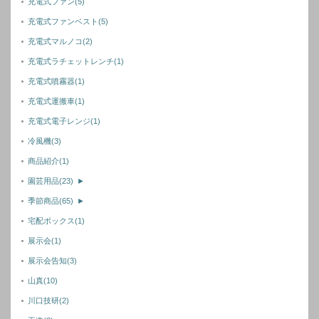
充電式ファン
(5)
充電式ファンベスト
(5)
充電式マルノコ
(2)
充電式ラチェットレンチ
(1)
充電式噴霧器
(1)
充電式運搬車
(1)
充電式電子レンジ
(1)
冷風機
(3)
商品紹介
(1)
園芸用品
(23)
►
季節商品
(65)
►
宅配ボックス
(1)
展示会
(1)
展示会告知
(3)
山真
(10)
川口技研
(2)