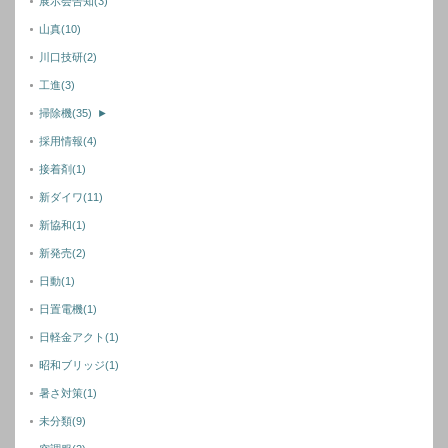
展示会告知
(3)
山真
(10)
川口技研
(2)
工進
(3)
掃除機
(35)
►
採用情報
(4)
接着剤
(1)
新ダイワ
(11)
新協和
(1)
新発売
(2)
日動
(1)
日置電機
(1)
日軽金アクト
(1)
昭和ブリッジ
(1)
暑さ対策
(1)
未分類
(9)