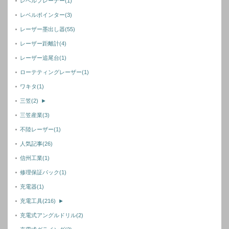
レベルプレーナー
(1)
レベルポインター
(3)
レーザー墨出し器
(55)
レーザー距離計
(4)
レーザー追尾台
(1)
ローテティングレーザー
(1)
ワキタ
(1)
三笠
(2)
►
三笠産業
(3)
不陸レーザー
(1)
人気記事
(26)
信州工業
(1)
修理保証パック
(1)
充電器
(1)
充電工具
(216)
►
充電式アングルドリル
(2)