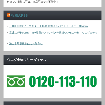
何気ない日常の写真、商品写真など更新中！
投稿のRSS
【100ｇ軽量に】マキタ TD005G 新型インパクトドライバー40Vmax
累計100万着突破！36V爆風のファン付き作業服COVELL特集｜ウエダカナモ
ノ
法山本店取扱開始のお知らせ
ウエダ金物フリーダイヤル