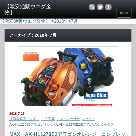
電動工具のウエダ金物
menu
【激安通販ウエダ金物】
>
2018年
>
7月
アーカイブ：2018年 7月
2018-7-13
【徹底解説ブログ】
,
エア工具
,
コンプレッサー
,
マックス
AK-HL1270E2アラゴンオレンジ
,
AK-HL1270E2限定色
,
MAX
,
マックス
MAX AK-HL1270E2アラゴンオレンジ コンプレッ