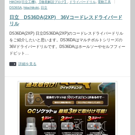
HiKOKI(日立工機)
,
【徹底解説ブログ】
,
ドライバードリル
,
電動工具
DS36SA
,
hitachikoki
,
日立
日立 DS36DA(2XP) 36Vコードレスドライバード
リル
DS36DA(2XP) 日立DS36DA(2XP)のコードレスドライバードリル
をご紹介したいと思います。DS36DAはマルチボルトシリーズの
36Vドライバードリルです。DS36DAはホールソーやセルフフィー
ドビット…
詳細を見る