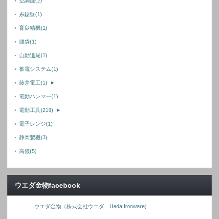
空調服
(2)
糸鋸盤
(1)
育良精機
(1)
腰袋
(1)
自動追尾
(1)
蓄電システム
(1)
藤井電工
(1)
►
電動ハンマー
(1)
電動工具
(219)
►
電子レンジ
(1)
静岡製機
(3)
高儀
(5)
ウエダ金物facebook
ウエダ金物（株式会社ウエダ Ueda Ironware)