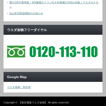
累計100万着突破！36V爆風のファン付き作業服COVELL特集｜ウエダカナモ
ノ
法山本店取扱開始のお知らせ
ウエダ金物フリーダイヤル
Google Map
ウエダ金物 所在地
Copyright ©
【激安通販ウエダ金物】
All rights reserved.