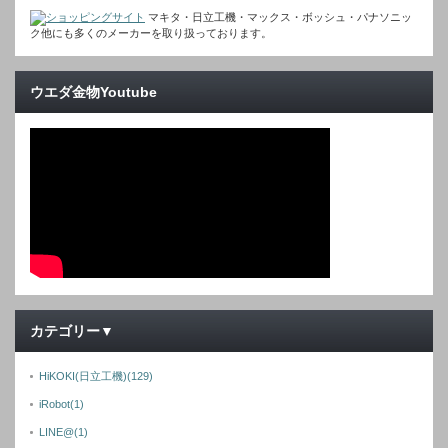
マキタ・日立工機・マックス・ボッシュ・パナソニッ
ク他にも多くのメーカーを取り扱っております。
ウエダ金物Youtube
カテゴリー▼
HiKOKI(日立工機)
(129)
iRobot
(1)
LINE@
(1)