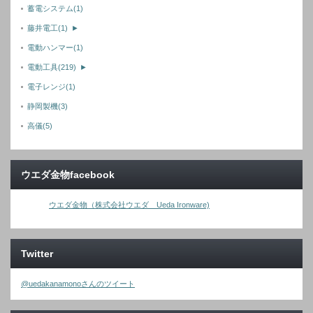
蓄電システム
(1)
藤井電工
(1)
►
電動ハンマー
(1)
電動工具
(219)
►
電子レンジ
(1)
静岡製機
(3)
高儀
(5)
ウエダ金物facebook
ウエダ金物（株式会社ウエダ Ueda Ironware)
Twitter
@uedakanamonoさんのツイート