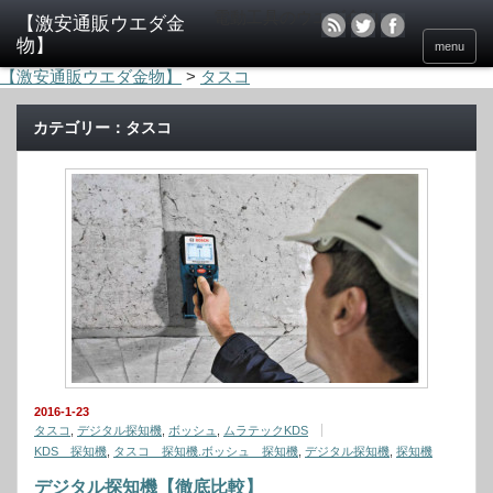
電動工具のウエダ金物
menu
【激安通販ウエダ金物】
>
タスコ
カテゴリー：タスコ
2016-1-23
タスコ
,
デジタル探知機
,
ボッシュ
,
ムラテックKDS
KDS 探知機
,
タスコ 探知機.ボッシュ 探知機
,
デジタル探知機
,
探知機
デジタル探知機【徹底比較】