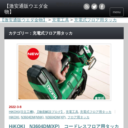
電動工具のウエダ金物
menu
【激安通販ウエダ金物】
>
充電工具
>
充電式フロア用タッカ
カテゴリー：充電式フロア用タッカ
2022-3-8
HiKOKI(日立工機)
,
【徹底解説ブログ】
,
充電工具
,
充電式フロア用タッカ
HiKOKI
,
N3604DM(NNK)
,
N3604DM(XP)
,
フロア用タッカ
HiKOKI N3604DM(XP) コードレスフロア用タッカ