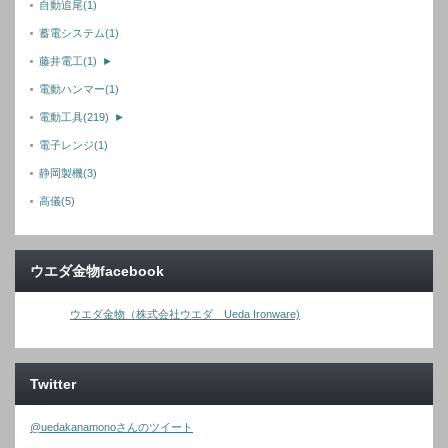
自動追尾
(1)
蓄電システム
(1)
藤井電工
(1)
►
電動ハンマー
(1)
電動工具
(219)
►
電子レンジ
(1)
静岡製機
(3)
高儀
(5)
ウエダ金物facebook
ウエダ金物（株式会社ウエダ Ueda Ironware)
Twitter
@uedakanamonoさんのツイート