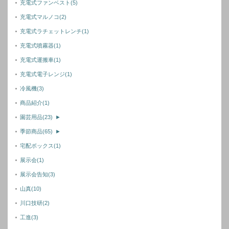
充電式ファンベスト
(5)
充電式マルノコ
(2)
充電式ラチェットレンチ
(1)
充電式噴霧器
(1)
充電式運搬車
(1)
充電式電子レンジ
(1)
冷風機
(3)
商品紹介
(1)
園芸用品
(23)
►
季節商品
(65)
►
宅配ボックス
(1)
展示会
(1)
展示会告知
(3)
山真
(10)
川口技研
(2)
工進
(3)