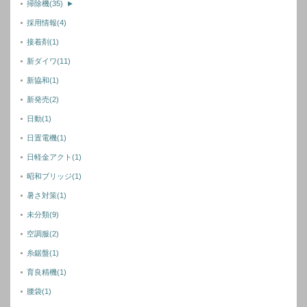
掃除機
(35)
►
採用情報
(4)
接着剤
(1)
新ダイワ
(11)
新協和
(1)
新発売
(2)
日動
(1)
日置電機
(1)
日軽金アクト
(1)
昭和ブリッジ
(1)
暑さ対策
(1)
未分類
(9)
空調服
(2)
糸鋸盤
(1)
育良精機
(1)
腰袋
(1)