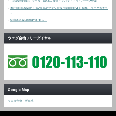
【100ｇ軽量に】マキタ TD005G 新型インパクトドライバー40Vmax
累計100万着突破！36V爆風のファン付き作業服COVELL特集｜ウエダカナモ
ノ
法山本店取扱開始のお知らせ
ウエダ金物フリーダイヤル
Google Map
ウエダ金物 所在地