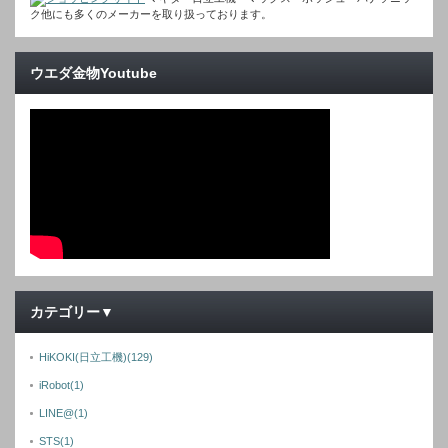
ク他にも多くのメーカーを取り扱っております。
ウエダ金物Youtube
カテゴリー▼
HiKOKI(日立工機)
(129)
iRobot
(1)
LINE@
(1)
STS
(1)