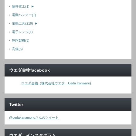
藤井電工
(1)
►
電動ハンマー
(1)
電動工具
(219)
►
電子レンジ
(1)
静岡製機
(3)
高儀
(5)
ウエダ金物facebook
ウエダ金物（株式会社ウエダ Ueda Ironware)
Twitter
@uedakanamonoさんのツイート
ウエダ インスタグラム