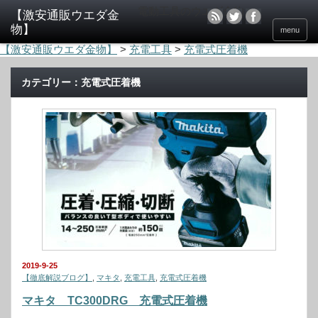
電動工具のウエダ金物
menu
【激安通販ウエダ金物】
>
充電工具
>
充電式圧着機
カテゴリー：充電式圧着機
2019-9-25
【徹底解説ブログ】
,
マキタ
,
充電工具
,
充電式圧着機
マキタ TC300DRG 充電式圧着機