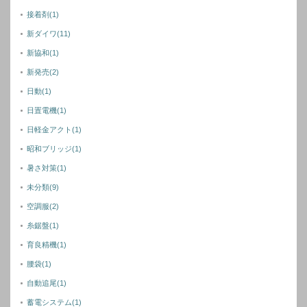
接着剤
(1)
新ダイワ
(11)
新協和
(1)
新発売
(2)
日動
(1)
日置電機
(1)
日軽金アクト
(1)
昭和ブリッジ
(1)
暑さ対策
(1)
未分類
(9)
空調服
(2)
糸鋸盤
(1)
育良精機
(1)
腰袋
(1)
自動追尾
(1)
蓄電システム
(1)