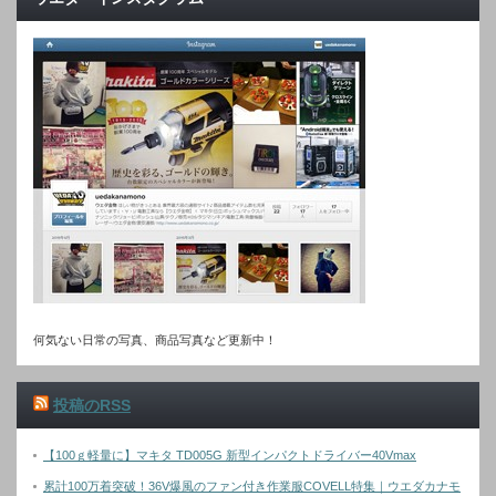
何気ない日常の写真、商品写真など更新中！
投稿のRSS
【100ｇ軽量に】マキタ TD005G 新型インパクトドライバー40Vmax
累計100万着突破！36V爆風のファン付き作業服COVELL特集｜ウエダカナモ