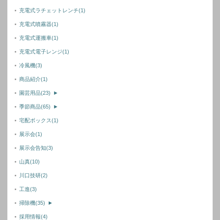
充電式ラチェットレンチ
(1)
充電式噴霧器
(1)
充電式運搬車
(1)
充電式電子レンジ
(1)
冷風機
(3)
商品紹介
(1)
園芸用品
(23)
►
季節商品
(65)
►
宅配ボックス
(1)
展示会
(1)
展示会告知
(3)
山真
(10)
川口技研
(2)
工進
(3)
掃除機
(35)
►
採用情報
(4)