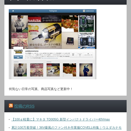
何気ない日常の写真、商品写真など更新中！
投稿のRSS
【100ｇ軽量に】マキタ TD005G 新型インパクトドライバー40Vmax
累計100万着突破！36V爆風のファン付き作業服COVELL特集｜ウエダカナモ