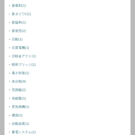
接着剤
(1)
新ダイワ
(11)
新協和
(1)
新発売
(2)
日動
(1)
日置電機
(1)
日軽金アクト
(1)
昭和ブリッジ
(1)
暑さ対策
(1)
未分類
(9)
空調服
(2)
糸鋸盤
(1)
育良精機
(1)
腰袋
(1)
自動追尾
(1)
蓄電システム
(1)