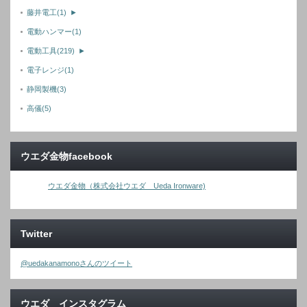
藤井電工
(1)
►
電動ハンマー
(1)
電動工具
(219)
►
電子レンジ
(1)
静岡製機
(3)
高儀
(5)
ウエダ金物facebook
ウエダ金物（株式会社ウエダ Ueda Ironware)
Twitter
@uedakanamonoさんのツイート
ウエダ インスタグラム