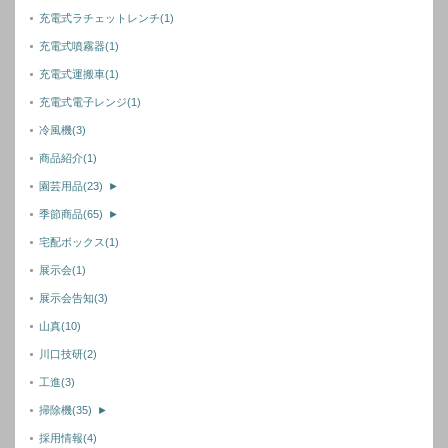
充電式ラチェットレンチ
(1)
充電式噴霧器
(1)
充電式運搬車
(1)
充電式電子レンジ
(1)
冷風機
(3)
商品紹介
(1)
園芸用品
(23)
►
季節商品
(65)
►
宅配ボックス
(1)
展示会
(1)
展示会告知
(3)
山真
(10)
川口技研
(2)
工進
(3)
掃除機
(35)
►
採用情報
(4)