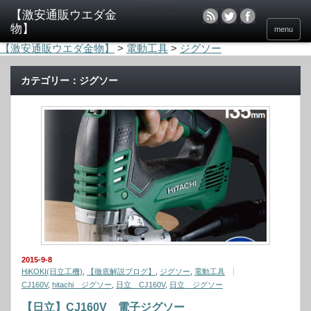
電動工具のウエダ金物
menu
【激安通販ウエダ金物】
>
電動工具
>
ジグソー
カテゴリー：ジグソー
2015-9-8
HiKOKI(日立工機)
,
【徹底解説ブログ】
,
ジグソー
,
電動工具
CJ160V
,
hitachi ジグソー
,
日立 CJ160V
,
日立 ジグソー
【日立】CJ160V 電子ジグソー