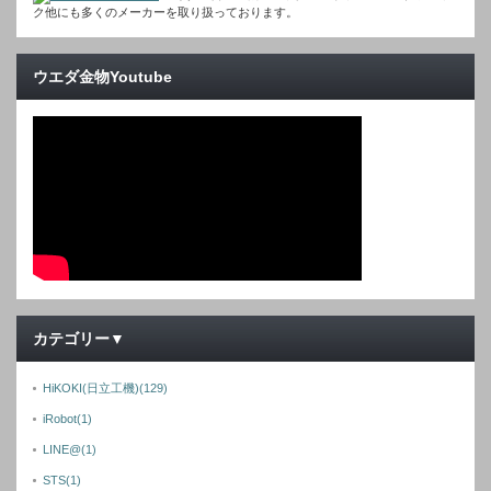
ク他にも多くのメーカーを取り扱っております。
ウエダ金物Youtube
カテゴリー▼
HiKOKI(日立工機)
(129)
iRobot
(1)
LINE@
(1)
STS
(1)