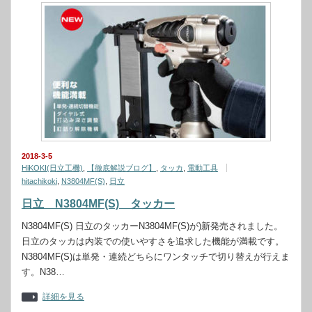
2018-3-5
HiKOKI(日立工機)
,
【徹底解説ブログ】
,
タッカ
,
電動工具
hitachikoki
,
N3804MF(S)
,
日立
日立 N3804MF(S) タッカー
N3804MF(S) 日立のタッカーN3804MF(S)が)新発売されました。
日立のタッカは内装での使いやすさを追求した機能が満載です。
N3804MF(S)は単発・連続どちらにワンタッチで切り替えが行えま
す。N38…
詳細を見る