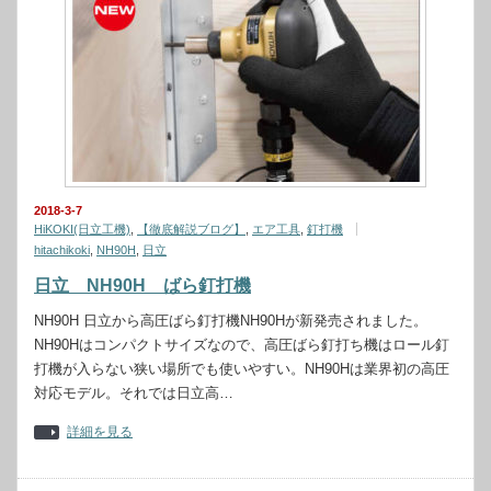
2018-3-7
HiKOKI(日立工機)
,
【徹底解説ブログ】
,
エア工具
,
釘打機
hitachikoki
,
NH90H
,
日立
日立 NH90H ばら釘打機
NH90H 日立から高圧ばら釘打機NH90Hが新発売されました。
NH90Hはコンパクトサイズなので、高圧ばら釘打ち機はロール釘
打機が入らない狭い場所でも使いやすい。NH90Hは業界初の高圧
対応モデル。それでは日立高…
詳細を見る