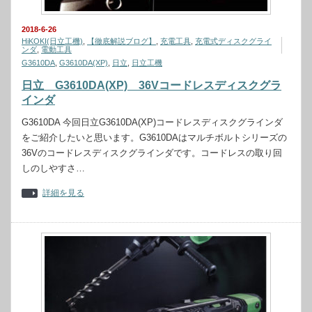
2018-6-26
HiKOKI(日立工機)
,
【徹底解説ブログ】
,
充電工具
,
充電式ディスクグライ
ンダ
,
電動工具
G3610DA
,
G3610DA(XP)
,
日立
,
日立工機
日立 G3610DA(XP) 36Vコードレスディスクグラ
インダ
G3610DA 今回日立G3610DA(XP)コードレスディスクグラインダ
をご紹介したいと思います。G3610DAはマルチボルトシリーズの
36Vのコードレスディスクグラインダです。コードレスの取り回
しのしやすさ…
詳細を見る