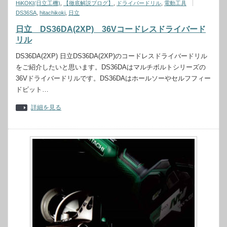
HiKOKI(日立工機)
,
【徹底解説ブログ】
,
ドライバードリル
,
電動工具
DS36SA
,
hitachikoki
,
日立
日立 DS36DA(2XP) 36Vコードレスドライバード
リル
DS36DA(2XP) 日立DS36DA(2XP)のコードレスドライバードリル
をご紹介したいと思います。DS36DAはマルチボルトシリーズの
36Vドライバードリルです。DS36DAはホールソーやセルフフィー
ドビット…
詳細を見る