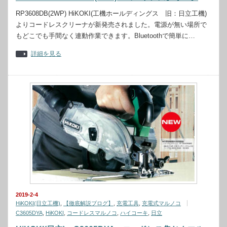
RP3608DB(2WP) HiKOKI(工機ホールディングス 旧：日立工機)
よりコードレスクリーナが新発売されました。電源が無い場所で
もどこでも手間なく連動作業できます。Bluetoothで簡単に…
詳細を見る
2019-2-4
HiKOKI(日立工機)
,
【徹底解説ブログ】
,
充電工具
,
充電式マルノコ
C3605DYA
,
HiKOKI
,
コードレスマルノコ
,
ハイコーキ
,
日立