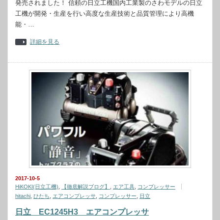
発売されました！ 信頼の日立工機国内工業製のさわモデルの日立
工機が開発・生産を行い高度な生産技術と品質管理により高機
能・…
詳細を見る
2017-10-5
HiKOKI(日立工機)
,
【徹底解説ブログ】
,
エア工具
,
コンプレッサー
hitachi
,
ひたち
,
エアコンプレッサ
,
コンプレッサー
,
日立
日立 EC1245H3 エアコンプレッサ