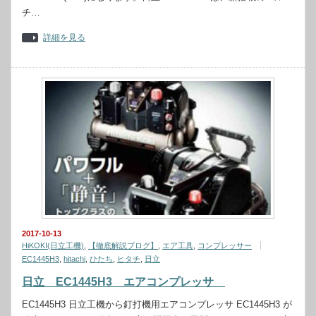
チ…
詳細を見る
2017-10-13
HiKOKI(日立工機)
,
【徹底解説ブログ】
,
エア工具
,
コンプレッサー
EC1445H3
,
hitachi
,
ひたち
,
ヒタチ
,
日立
日立 EC1445H3 エアコンプレッサ
EC1445H3 日立工機から釘打機用エアコンプレッサ EC1445H3 が