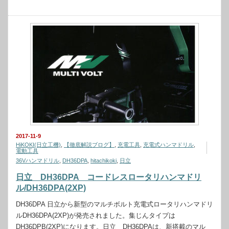
2017-11-9
HiKOKI(日立工機)
,
【徹底解説ブログ】
,
充電工具
,
充電式ハンマドリル
,
電動工具
36Vハンマドリル
,
DH36DPA
,
hitachikoki
,
日立
日立 DH36DPA コードレスロータリハンマドリ
ル/DH36DPA(2XP)
DH36DPA 日立から新型のマルチボルト充電式ロータリハンマドリ
ルDH36DPA(2XP)が発売されました。集じんタイプは
DH36DPB(2XP)になります。日立 DH36DPAは、新搭載のマル