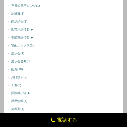
充電式電子レンジ
(1)
冷風機
(3)
商品紹介
(1)
園芸用品
(23)
►
季節商品
(65)
►
宅配ボックス
(1)
展示会
(1)
展示会告知
(3)
山真
(10)
川口技研
(2)
工進
(3)
掃除機
(35)
►
採用情報
(4)
接着剤
(1)
新ダイワ
(11)
電話する
新協和
(1)