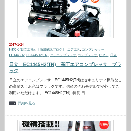
2017-1-24
HiKOKI(日立工機)
,
【徹底解説ブログ】
,
エア工具
,
コンプレッサー
EC1445H2
,
EC1445H2(TN)
,
エアコンプレッサ
,
コンプレッサ
,
ヒタチ
,
日立
日立 EC1445H2(TN) 高圧エアコンプレッサ ブラ
ック
日立のエアコンプレッサ EC1445H2(TN)はセキュリティ機能なし
の高耐久！お色はブラックです。信頼のさわモデルで安心してご
利用いただけます。 EC1445H2(TN）特長 日…
詳細を見る