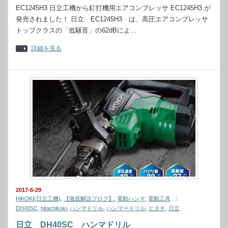
EC1245H3 日立工機から釘打機用エアコンプレッサ EC1245H3 が
発売されました！ 日立 EC1245H3 は、高圧エアコンプレッサ
トップクラスの「低騒音」の62dBによ…
詳細を見る
2017-6-29
HiKOKI(日立工機)
,
【徹底解説ブログ】
,
電動ハンマ
,
電動工具
DH40SC
,
hitachikoki
,
ハンマドリル
,
ハンマードリル
,
ヒタチ
,
日立
日立 DH40SC ハンマドリル