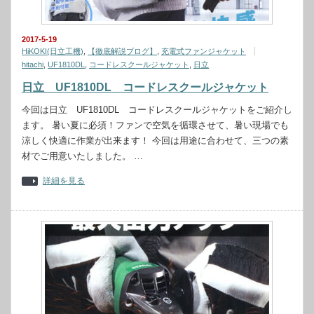
2017-5-19
HiKOKI(日立工機)
,
【徹底解説ブログ】
,
充電式ファンジャケット
hitachi
,
UF1810DL
,
コードレスクールジャケット
,
日立
日立 UF1810DL コードレスクールジャケット
今回は日立 UF1810DL コードレスクールジャケットをご紹介し
ます。 暑い夏に必須！ファンで空気を循環させて、暑い現場でも
涼しく快適に作業が出来ます！ 今回は用途に合わせて、三つの素
材でご用意いたしました。 …
詳細を見る