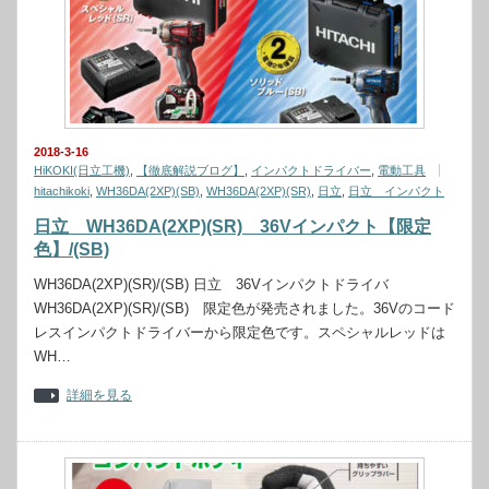
2018-3-16
HiKOKI(日立工機)
,
【徹底解説ブログ】
,
インパクトドライバー
,
電動工具
hitachikoki
,
WH36DA(2XP)(SB)
,
WH36DA(2XP)(SR)
,
日立
,
日立 インパクト
日立 WH36DA(2XP)(SR) 36Vインパクト【限定
色】/(SB)
WH36DA(2XP)(SR)/(SB) 日立 36Vインパクトドライバ
WH36DA(2XP)(SR)/(SB) 限定色が発売されました。36Vのコード
レスインパクトドライバーから限定色です。スペシャルレッドは
WH…
詳細を見る