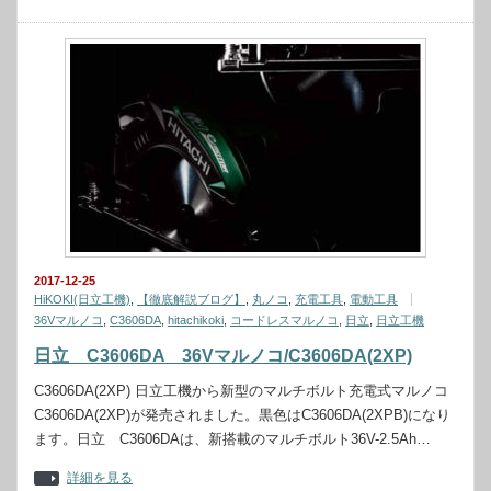
2017-12-25
HiKOKI(日立工機)
,
【徹底解説ブログ】
,
丸ノコ
,
充電工具
,
電動工具
36Vマルノコ
,
C3606DA
,
hitachikoki
,
コードレスマルノコ
,
日立
,
日立工機
日立 C3606DA 36Vマルノコ/C3606DA(2XP)
C3606DA(2XP) 日立工機から新型のマルチボルト充電式マルノコ
C3606DA(2XP)が発売されました。黒色はC3606DA(2XPB)になり
ます。日立 C3606DAは、新搭載のマルチボルト36V-2.5Ah…
詳細を見る