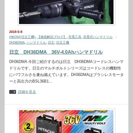
2018-5-8
HiKOKI(日立工機)
,
【徹底解説ブログ】
,
充電工具
,
充電式ハンマドリル
DH36DMA
,
ハンマドリル
,
日立
,
日立工機
日立 DH36DMA 36V-4.0Ahハンマドリル
DH36DMA 今回ご紹介するのは日立 DH36DMAコードレスハンマ
ドリルです。日立のマルチボルトシリーズはコードレスの機動性
にパワフルさを兼ね備えています。DH36DMAはブラシレスモータ
ーと高出力のBSL36B1…
詳細を見る