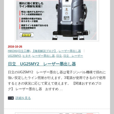
2016-10-26
HiKOKI(日立工機)
,
【徹底解説ブログ】
,
レーザー墨出し器
UG25MY2
,
ヒタチ
,
レーザー墨出し器
,
日立
,
日立 レーザー
日立 UG25MY2 レーザー墨出し器
日立のUG25MY2 レーザー墨出し器は電子ジンバル機構で揺れに
強い安定したライン照射が行えます。3電源が使用できるので使用
するときの状況に応じて変えて使えます。 【関連おすすめブロ
グ】 レーザー墨出し器 おすすめ …
詳細を見る