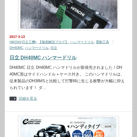
2017-3-13
HiKOKI(日立工機)
,
【徹底解説ブログ】
,
ハンマードリル
,
電動工具
DH40MC
,
ハンマードリル
,
日立
日立 DH40MC ハンマードリル
DH40MC 日立 DH40MC ハンマドリルが新発売されました！DH
40MC形はサイドハンドル＋ケース付き。 このハンマドリルは、
従来製品のDH38MSと比較して打撃時に生じる衝撃が大幅に抑え
られています！ ダ…
詳細を見る