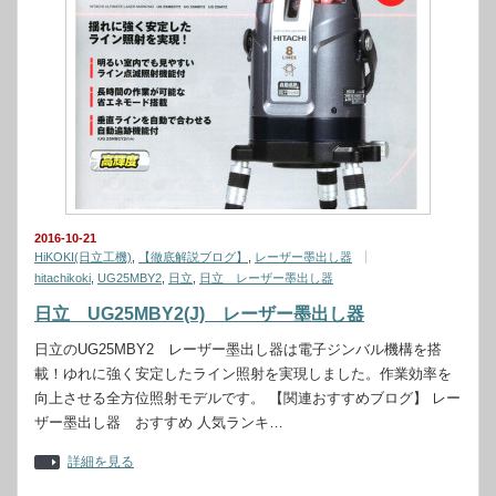
2016-10-21
HiKOKI(日立工機)
,
【徹底解説ブログ】
,
レーザー墨出し器
hitachikoki
,
UG25MBY2
,
日立
,
日立 レーザー墨出し器
日立 UG25MBY2(J) レーザー墨出し器
日立のUG25MBY2 レーザー墨出し器は電子ジンバル機構を搭
載！ゆれに強く安定したライン照射を実現しました。作業効率を
向上させる全方位照射モデルです。 【関連おすすめブログ】 レー
ザー墨出し器 おすすめ 人気ランキ…
詳細を見る