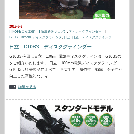
2017-5-2
HiKOKI(日立工機)
,
【徹底解説ブログ】
,
ディスクグラインダー
G10B3
,
hitachi
,
ディスクグラインダ
,
日立
,
日立 ディスクグラインダ
日立 G10B3 ディスクグラインダー
G10B3 今回は日立 100mm電気ディスクグラインダ G10B3の
をご紹介いたします。 日立 100mm電気ディスクグラインダ
G10B3は従来製品に比べて、最大出力、操作性、効率、安全性が
向上した高性能なディ…
詳細を見る