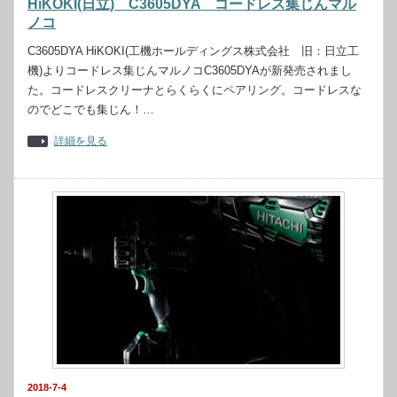
HiKOKI(日立) C3605DYA コードレス集じんマル
ノコ
C3605DYA HiKOKI(工機ホールディングス株式会社 旧：日立工
機)よりコードレス集じんマルノコC3605DYAが新発売されまし
た。コードレスクリーナとらくらくにペアリング。コードレスな
のでどこでも集じん！…
詳細を見る
2018-7-4