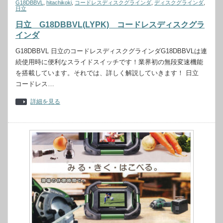
G18DBBVL
,
hitachikoki
,
コードレスディスクグラインダ
,
ディスクグラインダ
,
日立
日立 G18DBBVL(LYPK) コードレスディスクグラ
インダ
G18DBBVL 日立のコードレスディスクグラインダG18DBBVLは連
続使用時に便利なスライドスイッチです！業界初の無段変速機能
を搭載しています。それでは、詳しく解説していきます！ 日立
コードレス…
詳細を見る