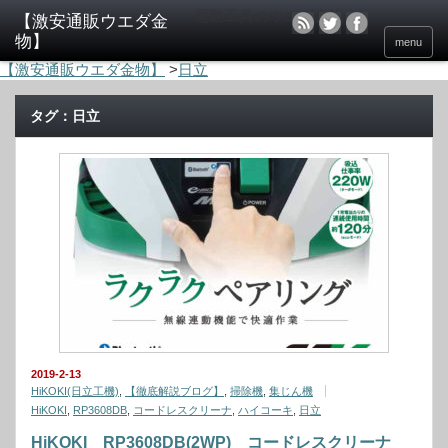
電動工具のウエダ金物
menu
【激安通販ウエダ金物】
>
日立
タグ：日立
2019-2-13
HiKOKI(日立工機)
,
【徹底解説ブログ】
,
掃除機
,
集じん機
HiKOKI
,
RP3608DB
,
コードレスクリーナ
,
ハイコーキ
,
日立
HiKOKI RP3608DB(2WP) コードレスクリーナ