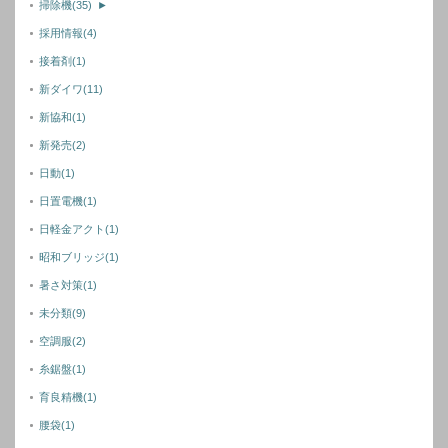
掃除機
(35)
►
採用情報
(4)
接着剤
(1)
新ダイワ
(11)
新協和
(1)
新発売
(2)
日動
(1)
日置電機
(1)
日軽金アクト
(1)
昭和ブリッジ
(1)
暑さ対策
(1)
未分類
(9)
空調服
(2)
糸鋸盤
(1)
育良精機
(1)
腰袋
(1)