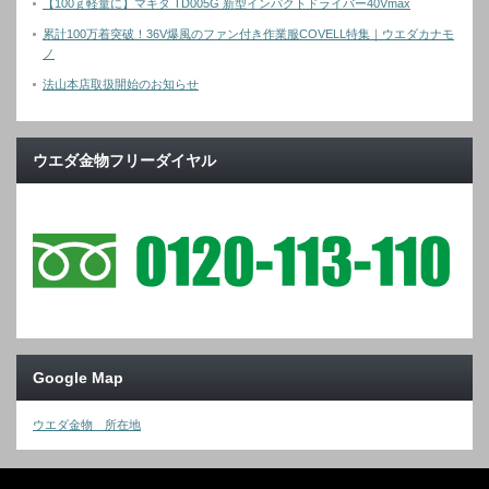
【100ｇ軽量に】マキタ TD005G 新型インパクトドライバー40Vmax
累計100万着突破！36V爆風のファン付き作業服COVELL特集｜ウエダカナモ
ノ
法山本店取扱開始のお知らせ
ウエダ金物フリーダイヤル
Google Map
ウエダ金物 所在地