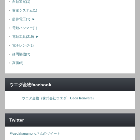
自動追尾
(1)
蓄電システム
(1)
藤井電工
(1)
►
電動ハンマー
(1)
電動工具
(219)
►
電子レンジ
(1)
静岡製機
(3)
高儀
(5)
ウエダ金物facebook
ウエダ金物（株式会社ウエダ Ueda Ironware)
Twitter
@uedakanamonoさんのツイート