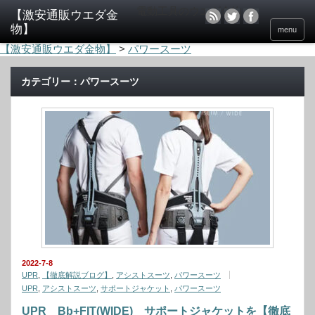
電動工具のウエダ金物
menu
【激安通販ウエダ金物】
>
パワースーツ
カテゴリー：パワースーツ
2022-7-8
UPR
,
【徹底解説ブログ】
,
アシストスーツ
,
パワースーツ
UPR
,
アシストスーツ
,
サポートジャケット
,
パワースーツ
UPR Bb+FIT(WIDE) サポートジャケットを【徹底