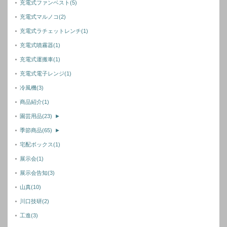
充電式ファンベスト
(5)
充電式マルノコ
(2)
充電式ラチェットレンチ
(1)
充電式噴霧器
(1)
充電式運搬車
(1)
充電式電子レンジ
(1)
冷風機
(3)
商品紹介
(1)
園芸用品
(23)
►
季節商品
(65)
►
宅配ボックス
(1)
展示会
(1)
展示会告知
(3)
山真
(10)
川口技研
(2)
工進
(3)