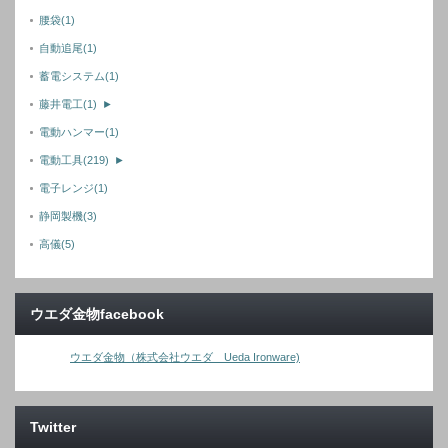
腰袋
(1)
自動追尾
(1)
蓄電システム
(1)
藤井電工
(1)
►
電動ハンマー
(1)
電動工具
(219)
►
電子レンジ
(1)
静岡製機
(3)
高儀
(5)
ウエダ金物facebook
ウエダ金物（株式会社ウエダ Ueda Ironware)
Twitter