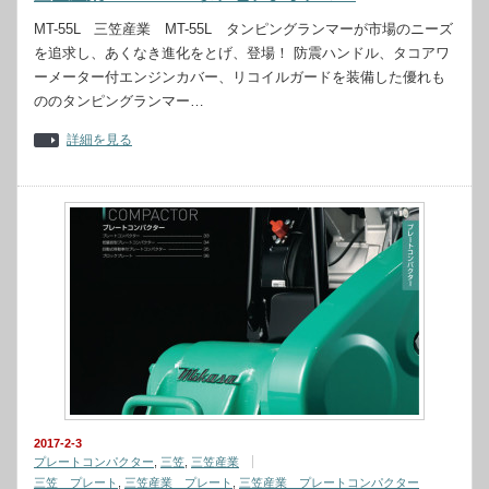
MT-55L 三笠産業 MT-55L タンピングランマーが市場のニーズ
を追求し、あくなき進化をとげ、登場！ 防震ハンドル、タコアワ
ーメーター付エンジンカバー、リコイルガードを装備した優れも
ののタンピングランマー…
詳細を見る
2017-2-3
プレートコンパクター
,
三笠
,
三笠産業
三笠 プレート
,
三笠産業 プレート
,
三笠産業 プレートコンパクター