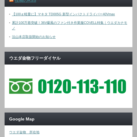
投稿のRSS
【100ｇ軽量に】マキタ TD005G 新型インパクトドライバー40Vmax
累計100万着突破！36V爆風のファン付き作業服COVELL特集｜ウエダカナモ
ノ
法山本店取扱開始のお知らせ
ウエダ金物フリーダイヤル
Google Map
ウエダ金物 所在地