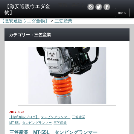
電動工具のウエダ金物
menu
【激安通販ウエダ金物】
>
三笠産業
カテゴリー：三笠産業
2017-3-23
【徹底解説ブログ】
,
タンピングランマー
,
三笠産業
MT-55L
,
タンピングランマー
,
三笠産業
三笠産業 MT-55L タンピングランマー