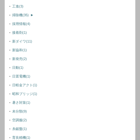
工進
(3)
掃除機
(35)
►
採用情報
(4)
接着剤
(1)
新ダイワ
(11)
新協和
(1)
新発売
(2)
日動
(1)
日置電機
(1)
日軽金アクト
(1)
昭和ブリッジ
(1)
暑さ対策
(1)
未分類
(9)
空調服
(2)
糸鋸盤
(1)
育良精機
(1)