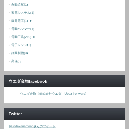
自動追尾
(1)
蓄電システム
(1)
藤井電工
(1)
►
電動ハンマー
(1)
電動工具
(219)
►
電子レンジ
(1)
静岡製機
(3)
高儀
(5)
ウエダ金物facebook
ウエダ金物（株式会社ウエダ Ueda Ironware)
Twitter
@uedakanamonoさんのツイート