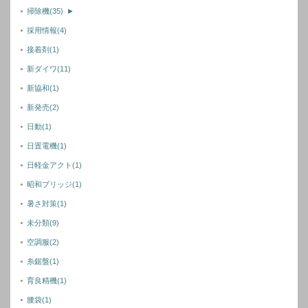
掃除機
(35)
►
採用情報
(4)
接着剤
(1)
新ダイワ
(11)
新協和
(1)
新発売
(2)
日動
(1)
日置電機
(1)
日軽金アクト
(1)
昭和ブリッジ
(1)
暑さ対策
(1)
未分類
(9)
空調服
(2)
糸鋸盤
(1)
育良精機
(1)
腰袋
(1)