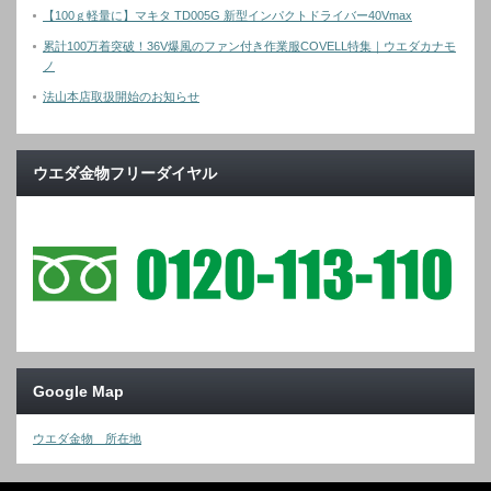
【100ｇ軽量に】マキタ TD005G 新型インパクトドライバー40Vmax
累計100万着突破！36V爆風のファン付き作業服COVELL特集｜ウエダカナモ
ノ
法山本店取扱開始のお知らせ
ウエダ金物フリーダイヤル
Google Map
ウエダ金物 所在地