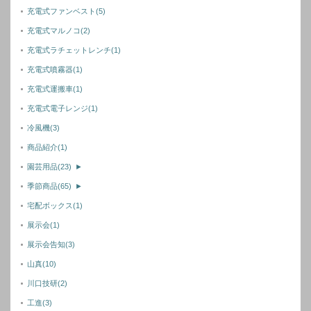
充電式ファンベスト
(5)
充電式マルノコ
(2)
充電式ラチェットレンチ
(1)
充電式噴霧器
(1)
充電式運搬車
(1)
充電式電子レンジ
(1)
冷風機
(3)
商品紹介
(1)
園芸用品
(23)
►
季節商品
(65)
►
宅配ボックス
(1)
展示会
(1)
展示会告知
(3)
山真
(10)
川口技研
(2)
工進
(3)