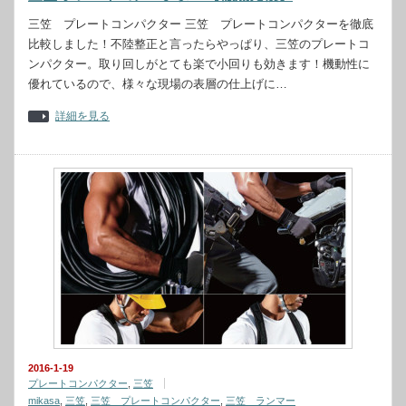
三笠 プレートコンパクター 三笠 プレートコンパクターを徹底
比較しました！不陸整正と言ったらやっぱり、三笠のプレートコ
ンパクター。取り回しがとても楽で小回りも効きます！機動性に
優れているので、様々な現場の表層の仕上げに…
詳細を見る
2016-1-19
プレートコンパクター
,
三笠
mikasa
,
三笠
,
三笠 プレートコンパクター
,
三笠 ランマー