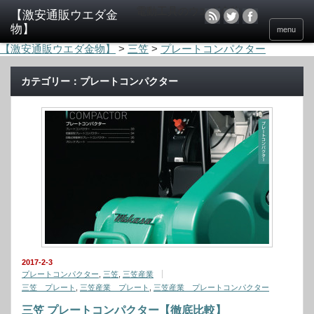
電動工具のウエダ金物
menu
【激安通販ウエダ金物】
>
三笠
>
プレートコンパクター
カテゴリー：プレートコンパクター
2017-2-3
プレートコンパクター
,
三笠
,
三笠産業
三笠 プレート
,
三笠産業 プレート
,
三笠産業 プレートコンパクター
三笠 プレートコンパクター【徹底比較】