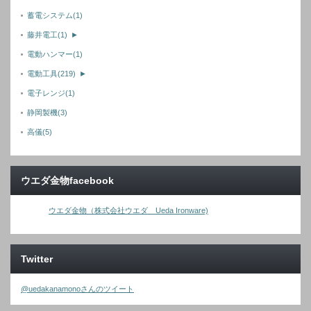
蓄電システム
(1)
藤井電工
(1)
►
電動ハンマー
(1)
電動工具
(219)
►
電子レンジ
(1)
静岡製機
(3)
高儀
(5)
ウエダ金物facebook
ウエダ金物（株式会社ウエダ Ueda Ironware)
Twitter
@uedakanamonoさんのツイート