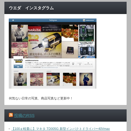
ウエダ インスタグラム
何気ない日常の写真、商品写真など更新中！
投稿のRSS
【100ｇ軽量に】マキタ TD005G 新型インパクトドライバー40Vmax