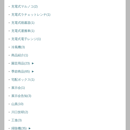
充電式マルノコ
(2)
充電式ラチェットレンチ
(1)
充電式噴霧器
(1)
充電式運搬車
(1)
充電式電子レンジ
(1)
冷風機
(3)
商品紹介
(1)
園芸用品
(23)
►
季節商品
(65)
►
宅配ボックス
(1)
展示会
(1)
展示会告知
(3)
山真
(10)
川口技研
(2)
工進
(3)
掃除機
(35)
►