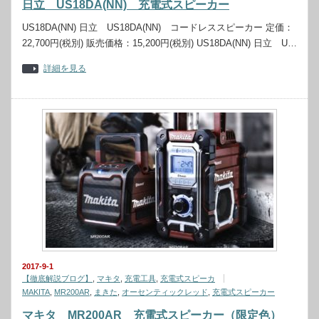
日立 US18DA(NN) 充電式スピーカー
US18DA(NN) 日立 US18DA(NN) コードレススピーカー 定価：
22,700円(税別) 販売価格：15,200円(税別) US18DA(NN) 日立 U…
詳細を見る
2017-9-1
【徹底解説ブログ】
,
マキタ
,
充電工具
,
充電式スピーカ
MAKITA
,
MR200AR
,
まきた
,
オーセンティックレッド
,
充電式スピーカー
マキタ MR200AR 充電式スピーカー（限定色）