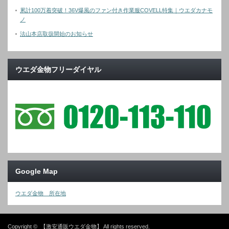
累計100万着突破！36V爆風のファン付き作業服COVELL特集｜ウエダカナモ
ノ
法山本店取扱開始のお知らせ
ウエダ金物フリーダイヤル
Google Map
ウエダ金物 所在地
Copyright ©
【激安通販ウエダ金物】
All rights reserved.