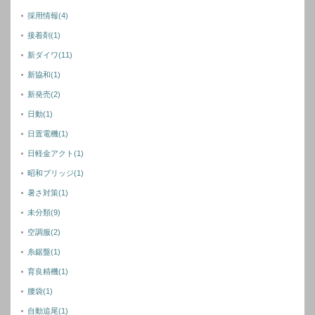
採用情報
(4)
接着剤
(1)
新ダイワ
(11)
新協和
(1)
新発売
(2)
日動
(1)
日置電機
(1)
日軽金アクト
(1)
昭和ブリッジ
(1)
暑さ対策
(1)
未分類
(9)
空調服
(2)
糸鋸盤
(1)
育良精機
(1)
腰袋
(1)
自動追尾
(1)