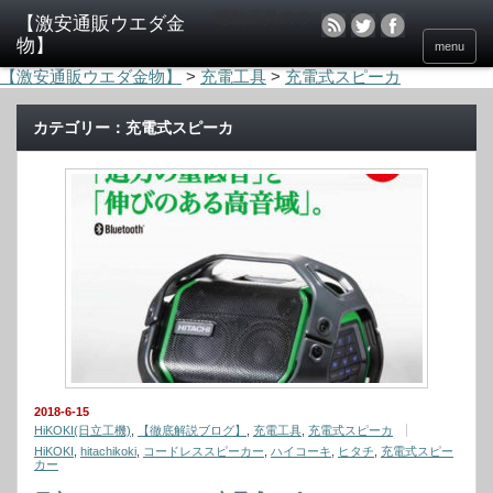
電動工具のウエダ金物
menu
【激安通販ウエダ金物】
>
充電工具
>
充電式スピーカ
カテゴリー：充電式スピーカ
2018-6-15
HiKOKI(日立工機)
,
【徹底解説ブログ】
,
充電工具
,
充電式スピーカ
HiKOKI
,
hitachikoki
,
コードレススピーカー
,
ハイコーキ
,
ヒタチ
,
充電式スピー
カー