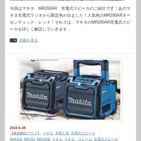
今回はマキタ MR200AR 充電式スピーカのご紹介です！あのマ
キタ充電式ラジオから限定色が出ました！人気色のMR200ARオー
センティック・レッド！それでは、マキタのMR200AR充電式スピ
ーカを詳しく解説していきます…
詳細を見る
2016-6-28
【徹底解説ブログ】
,
マキタ
,
充電工具
,
充電式スピーカ
MAKITA
,
MR200
,
MR200B
,
マキタ
,
マキタ スピーカ
,
充電式スピーカ