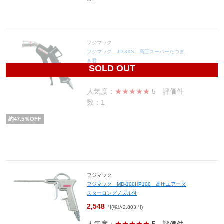
フジマック
フジマック JD-3XS 高圧スーパーたつま
き君
SOLD OUT
2,835
円(税込3,119円)
人気度：
★★★★★
5
評価件
数：1
約
47.5
％OFF
フジマック
フジマック MD-100HP100 高圧エアーダ
スターロングノズル付
2,548
円(税込2,803円)