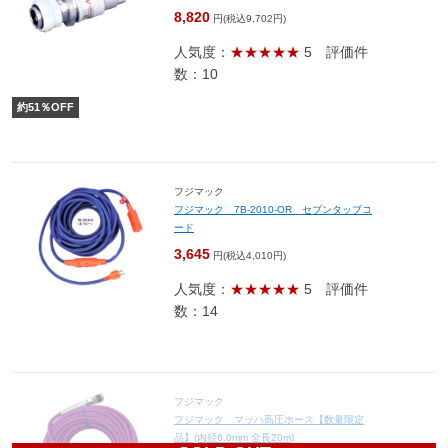
8,820
円(税込9,702円)
人気度：
★★★★★
5
評価件
数：10
約
51
％OFF
フジマック
フジマック 7B-2010-OR セブンタップコ
ード
3,645
円(税込4,010円)
人気度：
★★★★★
5
評価件
数：14
フジマック
フジマック マッハ高圧ホース【数量限定
品】(内径6.0mm 全長20m)