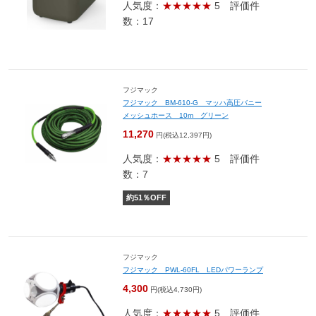
人気度：
★★★★★
5
評価件
数：17
フジマック
フジマック BM-610-G マッハ高圧バニー
メッシュホース 10m グリーン
11,270
円(税込12,397円)
人気度：
★★★★★
5
評価件
数：7
約
51
％OFF
フジマック
フジマック PWL-60FL LEDパワーランプ
4,300
円(税込4,730円)
人気度：
★★★★★
5
評価件