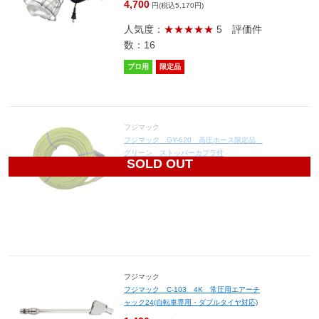
4,700
円(税込5,170円)
人気度：
★★★★★
5
評価件
数：16
プロ用
限定品
フジマック
フジマック GY-620 高圧ホース限定品
グリーン ストッパーカプラ付
SOLD OUT
6,980
円(税込7,678円)
フジマック
フジマック C-103 4K 常圧用エアーチ
ャック24(自転車専用・ダブルタイヤ対応)