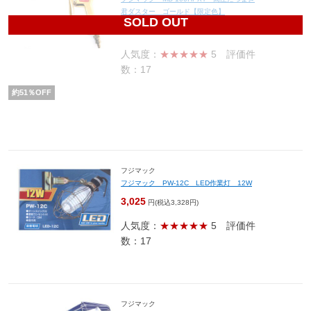
君ダスター ゴールド【限定色】
SOLD OUT
3,332
円(税込3,665円)
人気度：
★★★★★
5
評価件
数：17
約
51
％OFF
フジマック
フジマック PW-12C LED作業灯 12W
3,025
円(税込3,328円)
人気度：
★★★★★
5
評価件
数：17
フジマック