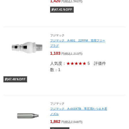
1,420
円(税込1,562円)
約
47.41
％OFF
フジマック
フジマック A-601 22FPM 管用フリー
プラグ
1,103
円(税込1,213円)
人気度：
★★★★★
5
評価件
数：1
約
47.48
％OFF
フジマック
フジマック A-443XTB 常圧用たつまき君
ノズル
1,862
円(税込2,048円)