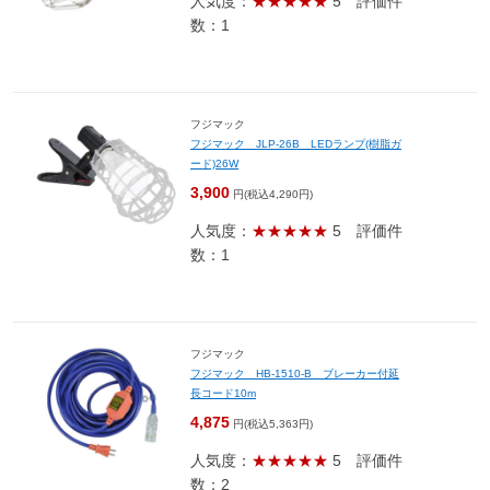
人気度：
★★★★★
5
評価件
数：1
フジマック
フジマック JLP-26B LEDランプ(樹脂ガ
ード)26W
3,900
円(税込4,290円)
人気度：
★★★★★
5
評価件
数：1
フジマック
フジマック HB-1510-B ブレーカー付延
長コード10m
4,875
円(税込5,363円)
人気度：
★★★★★
5
評価件
数：2