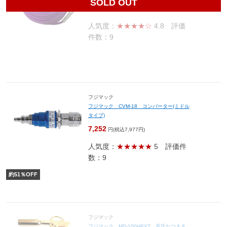
SOLD OUT
6,480
円(税込7,128円)
人気度：
★★★★☆
4.8
評価
件数：9
フジマック
フジマック CVM-18 コンバーター(ミドル
タイプ)
7,252
円(税込7,977円)
人気度：
★★★★★
5
評価件
数：9
約
51
％OFF
フジマック
フジマック MD-100HPXT 高圧たつまき