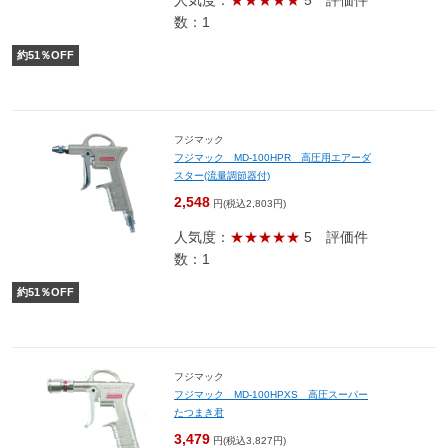
人気度：
★★★★★
5
評価件
数：1
約
51
％OFF
フジマック
フジマック MD-100HPR 高圧用エアーダ
スター(流量調節器付)
2,548
円(税込2,803円)
人気度：
★★★★★
5
評価件
数：1
約
51
％OFF
フジマック
フジマック MD-100HPXS 高圧スーパー
たつまき君
3,479
円(税込3,827円)