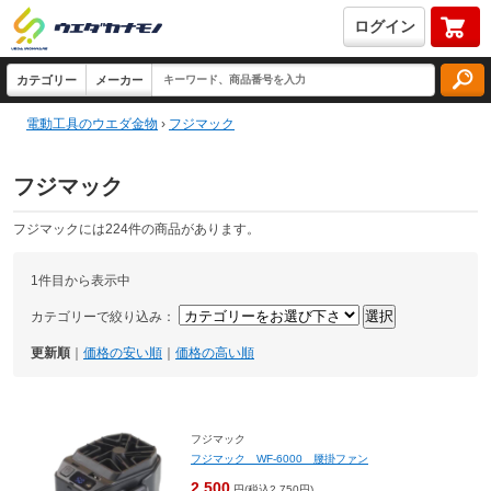
ログイン
電動工具のウエダ金物
›
フジマック
フジマック
フジマックには224件の商品があります。
1件目から表示中
カテゴリーで絞り込み：
更新順
｜
価格の安い順
｜
価格の高い順
フジマック
フジマック WF-6000 腰掛ファン
2,500
円(税込2,750円)