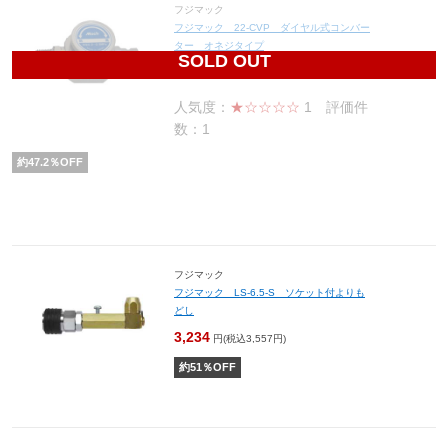
フジマック
フジマック 22-CVP ダイヤル式コンバー
ター オネジタイプ
SOLD OUT
6,600
円(税込7,260円)
人気度：
★☆☆☆☆
1
評価件
数：1
約
47.2
％OFF
フジマック
フジマック LS-6.5-S ソケット付よりも
どし
3,234
円(税込3,557円)
約
51
％OFF