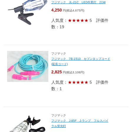
フジマック JL-21C LED作業灯 21W
4,250
円(税込4,675円)
人気度：
★★★★★
5
評価件
数：19
フジマック
フジマック 7B-1510 セブンタップコード
(延長コード)
2,825
円(税込3,108円)
人気度：
★★★★★
5
評価件
数：1
フジマック
フジマック J-85F J-ランプ フルスパイ
ラル蛍光灯