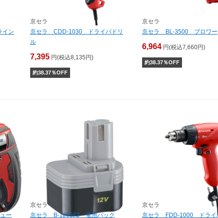
京セラ
京セラ
ライン
京セラ CDD-1030 ドライバドリ
京セラ BL-3500 ブロワー
ル
6,964
円(税込7,660円)
7,395
円(税込8,135円)
約
38.37
％OFF
約
38.37
％OFF
京セラ
京セラ
リュー
京セラ B-1205F2 電池パック
京セラ FDD-1000 ドラ