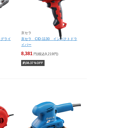
京セラ
クグライ
京セラ CID-1130 インパクトドラ
イバー
8,381
円(税込9,219円)
約
38.37
％OFF