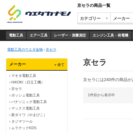
京セラの商品一覧
電動工具
エアー工具
レーザー・測量測定
エンジン工具・発電機
電動工具のウエダ金物
›
京セラ
京セラ
メーカー
» 全て
›
マキタ電動工具
京セラには240件の商品
›
HiKOKI（日立工機）
›
京セラ
1件目から表示中
›
ボッシュ電動工具
›
パナソニック電動工具
›
マックス電動工具
›
新ダイワ（やまびこ）
›
タジマツール
›
ムラテックKDS