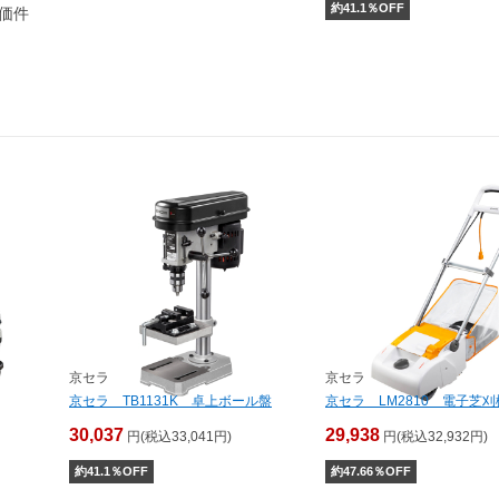
約
41.1
％OFF
価件
京セラ
京セラ
京セラ TB1131K 卓上ボール盤
京セラ LM2810 電子芝刈
30,037
29,938
円(税込33,041円)
円(税込32,932円)
約
41.1
％OFF
約
47.66
％OFF