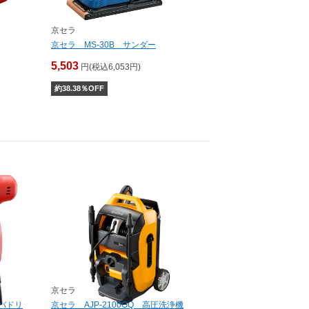
京セラ
京セラ MS-30B サンダー
5,503
円(税込6,053円)
約
38.38
％OFF
京セラ
イバドリ
京セラ AJP-2100GQ 高圧洗浄機