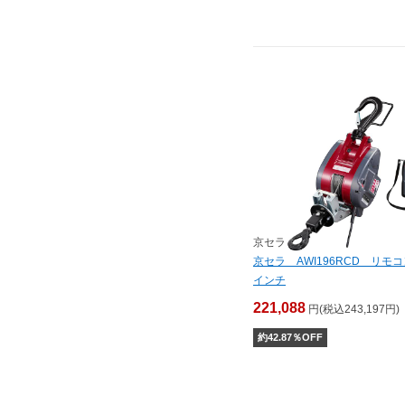
京セラ
京セラ AWI196RCD リモ
インチ
221,088
円(税込243,197円)
約
42.87
％OFF