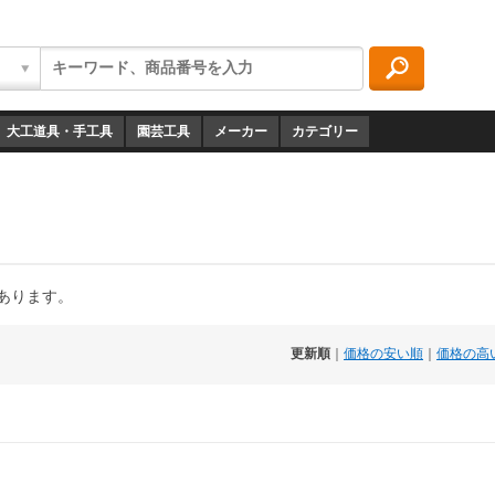
大工道具・手工具
園芸工具
メーカー
カテゴリー
があります。
更新順
｜
価格の安い順
｜
価格の高