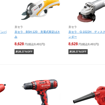
京セラ
京セラ
インパ
京セラ BSH-120 充電式剪定ばさ
京セラ G-1022H ディス
み
ンダー
8,628
8,628
円(税込9,491円)
円(税込9,491円)
約
38.37
％OFF
約
38.37
％OFF