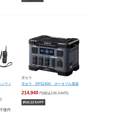
京セラ
コンウィ
京セラ DPS2400 ポータブル電源
214,940
円(税込236,434円)
)
約
42.22
％OFF
評価件