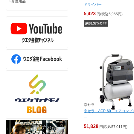
›
介護用品
ドライバー
5,423
円(税込5,965円)
約
38.37
％OFF
京セラ
京セラ ACP-60 エアコンプ
ー
51,828
円(税込57,011円)