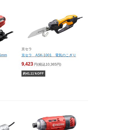
京セラ
5mm
京セラ ASK-1001 電気のこぎり
9,423
円(税込10,365円)
約
41.11
％OFF