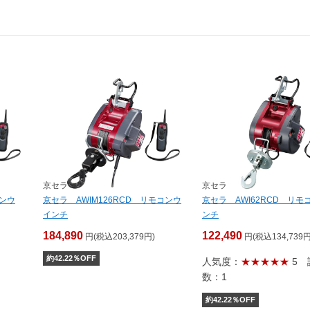
京セラ
京セラ
コンウ
京セラ AWIM126RCD リモコンウ
京セラ AWI62RCD リモ
インチ
ンチ
184,890
122,490
円(税込203,379円)
円(税込134,739円
約
42.22
％OFF
人気度：
★★★★★
5
数：1
約
42.22
％OFF