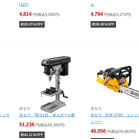
(12V)
ル
4,814
4,794
円(税込5,295円)
円(税込5,273円)
約
30.23
％OFF
約
38.38
％OFF
京セラ
京セラ
レッサ
京セラ TB-2131 卓上ボール盤
京セラ ESK-3740 エン
ンソー
51,236
円(税込56,360円)
46,056
円(税込50,662円)
約
41.11
％OFF