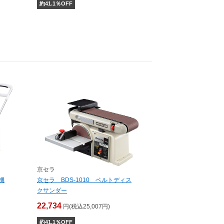
約
41.1
％OFF
京セラ
機
京セラ BDS-1010 ベルトディス
クサンダー
22,734
円(税込25,007円)
約
41.1
％OFF