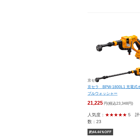
京セラ
京セラ BPW-1800L1 充電式
ブルウォッシャー
21,225
円(税込23,348円)
人気度：
★★★★★
5
評
数：23
約
44.44
％OFF