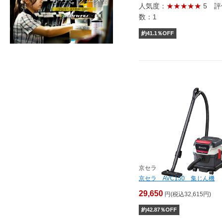
人気度：
★★★★★
5
評
数：1
約
41.1
％OFF
京セラ
京セラ AVC150 集じん機
29,650
円(税込32,615円)
約
42.87
％OFF