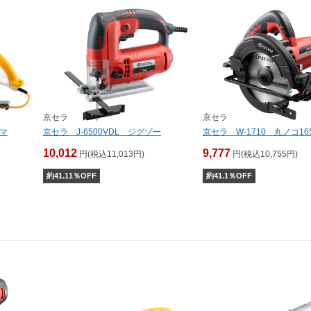
京セラ
京セラ
リマ
京セラ J-6500VDL ジグゾー
京セラ W-1710 丸ノコ16
10,012
9,777
円(税込11,013円)
円(税込10,755円)
約
41.11
％OFF
約
41.1
％OFF