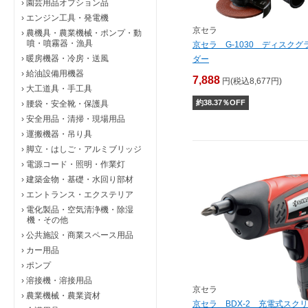
›
園芸用品オプション品
›
エンジン工具・発電機
京セラ
›
農機具・農業機械・ポンプ・動
噴・噴霧器・漁具
京セラ G-1030 ディスクグ
›
暖房機器・冷房・送風
ダー
›
給油設備用機器
7,888
円(税込8,677円)
›
大工道具・手工具
約
38.37
％OFF
›
腰袋・安全靴・保護具
›
安全用品・清掃・現場用品
›
運搬機器・吊り具
›
脚立・はしご・アルミブリッジ
›
電源コード・照明・作業灯
›
建築金物・基礎・水回り部材
›
エントランス・エクステリア
›
電化製品・空気清浄機・除湿
機・その他
›
公共施設・商業スペース用品
›
カー用品
›
ポンプ
›
溶接機・溶接用品
京セラ
›
農業機械・農業資材
京セラ BDX-2 充電式スク