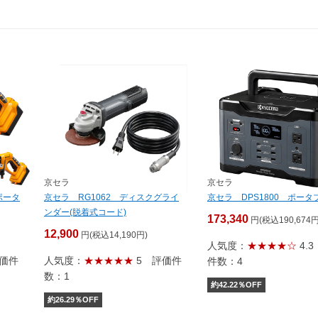
京セラ
京セラ
ポータ
京セラ RG1062 ディスクグライ
京セラ DPS1800 ポータ
ンダー(脱着式コード)
173,340
円(税込190,674円
12,900
円(税込14,190円)
人気度：
★★★★☆
4.3
価件
人気度：
★★★★★
5
評価件
件数：4
数：1
約
42.22
％OFF
約
26.29
％OFF