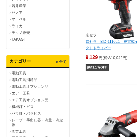
›
若井産業
›
ゼノア
›
マーベル
›
ライカ
›
テクノ販売
京セラ
›
TAKAGI
京セラ BID-1110L1 充電式
クトドライバー
9,129
円(税込10,042円)
カテゴリー
» 全て
約
41.1
％OFF
›
電動工具
›
電動工具消耗品
›
電動工具オプション品
›
エアー工具
›
エア工具オプション品
›
機械釘・ビス
›
バラ釘・バラビス
›
レーザー墨出し器・測量・測定
器
›
園芸工具