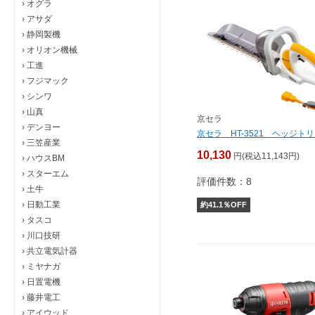
›
オグラ
›
アサダ
›
静岡製機
›
オリオン機械
›
工進
›
フジマック
›
シンワ
›
山真
京セラ
›
デンヨー
京セラ HT-3521 ヘッジト
›
三笠産業
10,130
円(税込11,143円)
›
ハウスBM
›
スターエム
評価件数：8
›
土牛
›
日動工業
約
41.1
％OFF
›
タスコ
›
川口技研
›
共立電気計器
›
ミヤナガ
›
日置電機
›
藤井電工
›
アイウッド