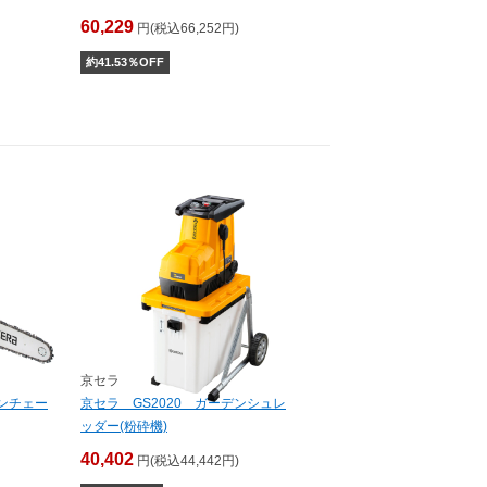
60,229
円(税込66,252円)
約
41.53
％OFF
京セラ
ジンチェー
京セラ GS2020 ガーデンシュレ
ッダー(粉砕機)
40,402
円(税込44,442円)