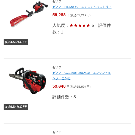
ゼノア
ゼノア HT220-60 エンジンヘッジトリマ
59,288
円(税込65,217円)
人気度：
★★★★★
5
評価件
数：1
約
34.56
％OFF
ゼノア
ゼノア GZ2800T-25CV10 エンジンチェ
ンソーこがる
59,640
円(税込65,604円)
評価件数：8
約
29.84
％OFF
ゼノア