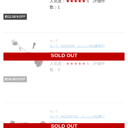
人気度：
★★★★★
5
評価件
数：1
約
12.58
％OFF
ゼノア
ゼノア BCZ315W エンジン刈払機(両手)
57,865
円(税込63,652円)
SOLD OUT
人気度：
★★★★★
5
評価件
数：9
約
34.98
％OFF
ゼノア
ゼノア BCZ265T-DC エンジン刈払機(ツ
ーグリップ)
SOLD OUT