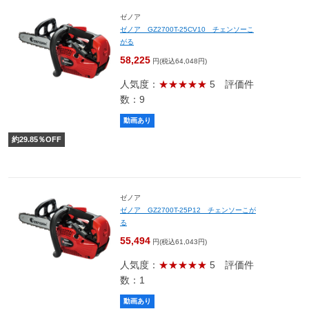
ゼノア
ゼノア GZ2700T-25CV10 チェンソーこ
がる
58,225
円(税込64,048円)
人気度：
★★★★★
5
評価件
数：9
動画あり
約
29.85
％OFF
ゼノア
ゼノア GZ2700T-25P12 チェンソーこが
る
55,494
円(税込61,043円)
人気度：
★★★★★
5
評価件
数：1
動画あり