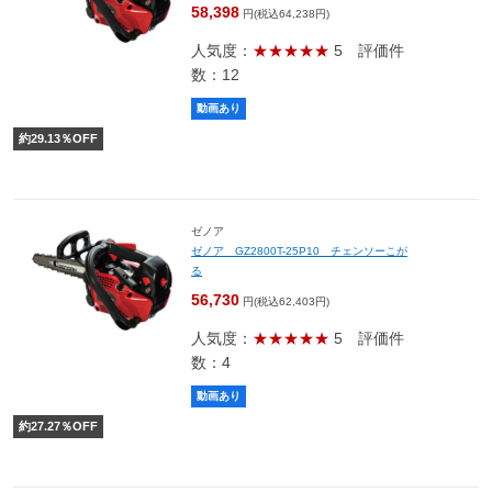
58,398
円(税込64,238円)
人気度：
★★★★★
5
評価件
数：12
動画あり
約
29.13
％OFF
ゼノア
ゼノア GZ2800T-25P10 チェンソーこが
る
56,730
円(税込62,403円)
人気度：
★★★★★
5
評価件
数：4
動画あり
約
27.27
％OFF