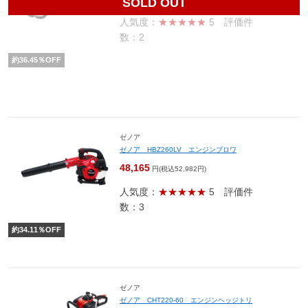
SOLD OUT
人気度：
★★★★★
5
評価件
数：2
約
36.45
％OFF
ゼノア
ゼノア HBZ260LV エンジンブロワ
48,165
円(税込52,982円)
人気度：
★★★★★
5
評価件
数：3
約
34.11
％OFF
ゼノア
ゼノア CHT220-60 エンジンヘッジトリ