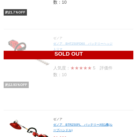
数：10
約
21.7
％OFF
ゼノア
ゼノア BHT250PD60 バッテリーヘッジ
トリマ
SOLD OUT
87,940
円(税込96,734円)
人気度：
★★★★★
5
評価件
数：10
約
12.93
％OFF
ゼノア
ゼノア BTR250PL バッテリー刈払機(ル
ープハンドル)