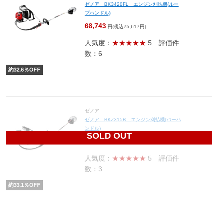
ゼノア BK3420FL エンジン刈払機(ルー
プハンドル)
68,743
円(税込75,617円)
人気度：
★★★★★
5
評価件
数：6
約
32.6
％OFF
ゼノア
ゼノア BKZ315B エンジン刈払機(バーハ
ンドル)
SOLD OUT
69,573
円(税込76,530円)
人気度：
★★★★★
5
評価件
数：3
約
33.1
％OFF