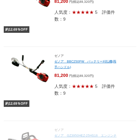
81,200
円(税込89,320円)
人気度：
★★★★★
5
評価件
数：9
約
12.69
％OFF
ゼノア
ゼノア BBC250PW バッテリー刈払機(両
手ハンドル)
81,200
円(税込89,320円)
人気度：
★★★★★
5
評価件
数：9
約
12.69
％OFF
ゼノア
ゼノア GZ3950HEZ-25HS16 エンジンチ