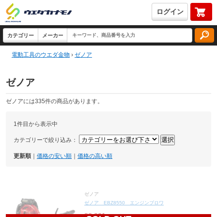
ログイン
電動工具のウエダ金物
›
ゼノア
ゼノア
ゼノアには335件の商品があります。
1件目から表示中
カテゴリーで絞り込み：
更新順
｜
価格の安い順
｜
価格の高い順
ゼノア
ゼノア EBZ8550 エンジンブロワ
88,331
円(税込97,164円)