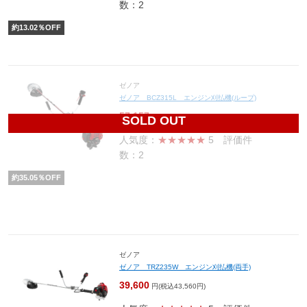
数：2
約
13.02
％OFF
ゼノア
ゼノア BCZ315L エンジン刈払機(ループ)
57,157
円(税込62,873円)
SOLD OUT
人気度：
★★★★★
5
評価件
数：2
約
35.05
％OFF
ゼノア
ゼノア TRZ235W エンジン刈払機(両手)
39,600
円(税込43,560円)