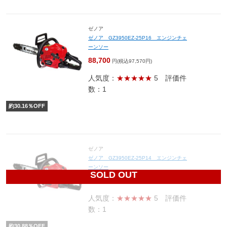
ゼノア
ゼノア GZ3950EZ-25P16 エンジンチェ
ーンソー
88,700
円(税込97,570円)
人気度：
★★★★★
5
評価件
数：1
約
30.16
％OFF
ゼノア
ゼノア GZ3950EZ-25P14 エンジンチェ
ーンソー
SOLD OUT
77,900
円(税込85,690円)
人気度：
★★★★★
5
評価件
数：1
約
30.88
％OFF