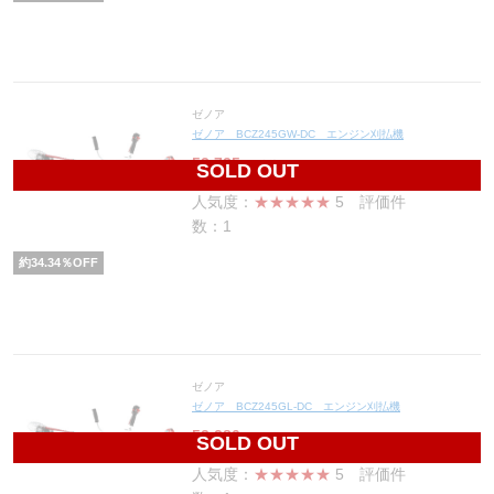
ゼノア
ゼノア BCZ245GW-DC エンジン刈払機
52,725
円(税込57,998円)
SOLD OUT
人気度：
★★★★★
5
評価件
数：1
約
34.34
％OFF
ゼノア
ゼノア BCZ245GL-DC エンジン刈払機
52,280
円(税込57,508円)
SOLD OUT
人気度：
★★★★★
5
評価件