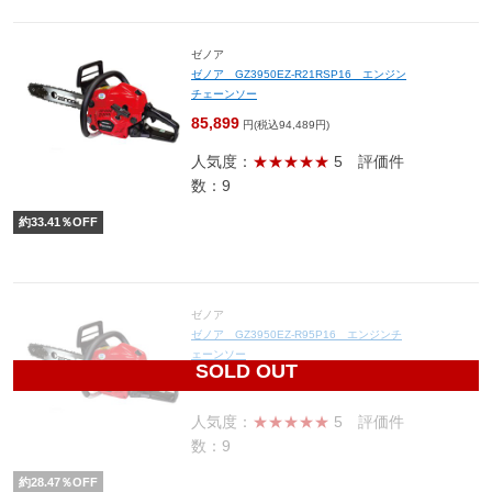
ゼノア
ゼノア GZ3950EZ-R21RSP16 エンジン
チェーンソー
85,899
円(税込94,489円)
人気度：
★★★★★
5
評価件
数：9
約
33.41
％OFF
ゼノア
ゼノア GZ3950EZ-R95P16 エンジンチ
ェーンソー
SOLD OUT
78,400
円(税込86,240円)
人気度：
★★★★★
5
評価件
数：9
約
28.47
％OFF