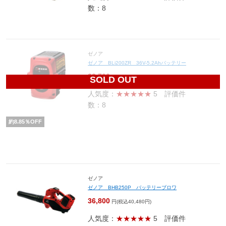
数：8
ゼノア
ゼノア BLi200ZR 36V-5.2Ahバッテリー
23,700
円(税込26,070円)
SOLD OUT
人気度：
★★★★★
5
評価件
数：8
約
8.85
％OFF
ゼノア
ゼノア BHB250P バッテリーブロワ
36,800
円(税込40,480円)
人気度：
★★★★★
5
評価件