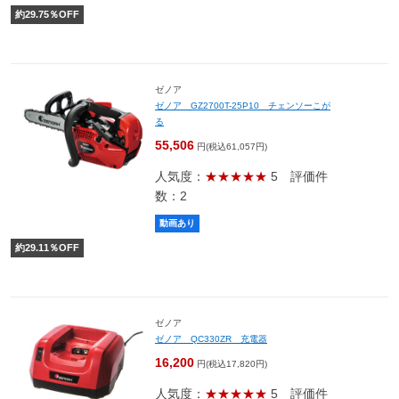
約
29.75
％OFF
ゼノア
ゼノア GZ2700T-25P10 チェンソーこが
る
55,506
円(税込61,057円)
人気度：
★★★★★
5
評価件
数：2
動画あり
約
29.11
％OFF
ゼノア
ゼノア QC330ZR 充電器
16,200
円(税込17,820円)
人気度：
★★★★★
5
評価件