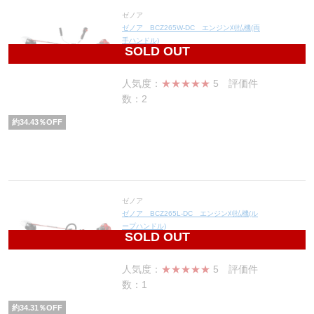
ゼノア
ゼノア BCZ265W-DC エンジン刈払機(両
手ハンドル)
SOLD OUT
56,062
円(税込61,668円)
人気度：
★★★★★
5
評価件
数：2
約
34.43
％OFF
ゼノア
ゼノア BCZ265L-DC エンジン刈払機(ル
ープハンドル)
SOLD OUT
55,506
円(税込61,057円)
人気度：
★★★★★
5
評価件
数：1
約
34.31
％OFF