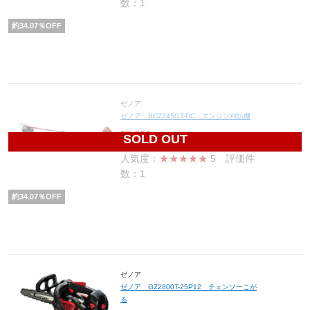
数：1
約
34.07
％OFF
ゼノア
ゼノア BCZ245GT-DC エンジン刈払機
52,280
円(税込57,508円)
SOLD OUT
人気度：
★★★★★
5
評価件
数：1
約
34.07
％OFF
ゼノア
ゼノア GZ2800T-25P12 チェンソーこが
る