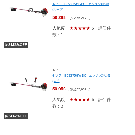
ゼノア BCZ275GL-DC エンジン刈払機
(ループ)
59,288
円(税込65,217円)
人気度：
★★★★★
5
評価件
数：1
約
34.56
％OFF
ゼノア
ゼノア BCZ275GW-DC エンジン刈払機
(両手)
59,956
円(税込65,952円)
人気度：
★★★★★
5
評価件
数：3
約
34.62
％OFF