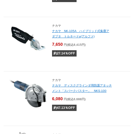
ナカヤ
ナカヤ NK-105A ハイブリッド式集塵ア
ダプタ トルネードα(アルファ)
7,650
円(税込8,415円)
約
27.14
％OFF
ナカヤ
ナカヤ ディスクグラインダ用防護アタッチ
メント「スパークバスター」 NKS-100
6,080
円(税込6,688円)
約
47.13
％OFF