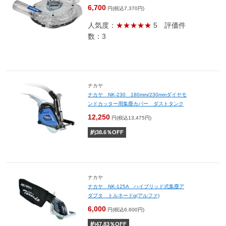
6,700
円(税込7,370円)
人気度：
★★★★★
5
評価件
数：3
ナカヤ
ナカヤ NK-230 180mm/230mmダイヤモ
ンドカッター用集塵カバー ダストタンク
12,250
円(税込13,475円)
約
38.6
％OFF
ナカヤ
ナカヤ NK-125A ハイブリッド式集塵ア
ダプタ トルネードα(アルファ)
6,000
円(税込6,600円)
約
47.83
％OFF