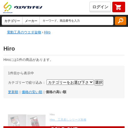
ログイン
電動工具のウエダ金物
›
Hiro
Hiro
Hiroには1件の商品があります。
1件目から表示中
カテゴリーで絞り込み：
更新順
｜
価格の安い順
｜
価格の高い順
Hiro
Hiro 工具差しシリーズ各種
670
円(税込737円)