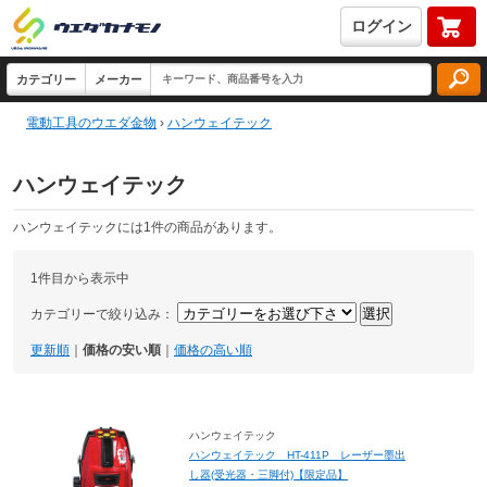
ログイン
電動工具のウエダ金物
›
ハンウェイテック
ハンウェイテック
ハンウェイテックには1件の商品があります。
1件目から表示中
カテゴリーで絞り込み：
更新順
｜
価格の安い順
｜
価格の高い順
ハンウェイテック
ハンウェイテック HT-411P レーザー墨出
し器(受光器・三脚付)【限定品】