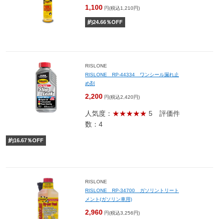
1,100
円(税込1,210円)
約
24.66
％OFF
RISLONE
RISLONE RP-44334 ワンシール漏れ止
め剤
2,200
円(税込2,420円)
人気度：
★★★★★
5
評価件
数：4
約
16.67
％OFF
RISLONE
RISLONE RP-34700 ガソリントリート
メント(ガソリン車用)
2,960
円(税込3,256円)