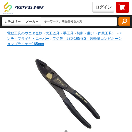
ログイン
電動工具のウエダ金物
›
大工道具・手工具
›
切断・曲げ（作業工具）
›
ペ
ンチ・プライヤ・ニッパー
›
フジ矢 230-165-BG 超軽量コンビネーシ
ョンプライヤー165mm