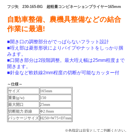
フジ矢 230-165-BG 超軽量コンビネーションプライヤー165mm
自動車整備、農機具整備などの結合
作業に最適!
■開き口の調整部分がでっぱらないフラット設計
■咥え部は菱形形状によりパイプやナットをしっかり掴
みます。
■口開き部分は2段階調整。最大咥え幅は25mm程度まで
開きます。
■針金など軟鉄線2mm程度の切断が可能なカッター付
～仕様～
サイズ
165mm
重量(g/w)
150
最大開口
25mm
切断能力 鉄線
Φ2.0mm
パッケージサイズ
H250×W75×D7mm
※色指定は目安としてご判断ください。