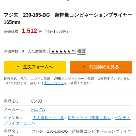
フジ矢 230-165-BG 超軽量コンビネーションプライヤー
165mm
1,512
販売価格：
円（税込1,663円）
評価件数：0
人気度投票：
注文フォームへ
商品詳細を見る
銀行振込、代引、コンビニ決済、WEBクレジットカード決済、U分割支払いでお支払
いいただけます。詳しくは
支払いページ
をご確認ください。
商品ID：
85403
メーカー：
FUJIYA
ジャンル：
大工道具・手工具
›
切断・曲げ（作業工具）
›
ペンチ・
プライヤ・ニッパー
商品名：
フジ矢 230-165-BG 超軽量コンビネーションプライヤ