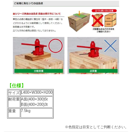
【仕様】
L400×W300×H200
サイズ
耐荷重
A面(400×300)5t
B面(400×200)3t
7.5kg
重量
※色指定は目安としてご判断ください。