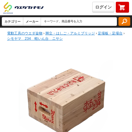
ログイン
電動工具のウエダ金物
›
脚立・はしご・アルミブリッジ
›
足場板・足場台
›
シモヤマ 234 軽いん台 ニサシ