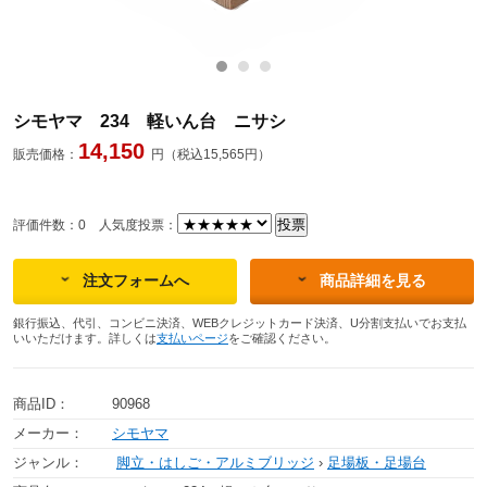
シモヤマ 234 軽いん台 ニサシ
14,150
販売価格：
円（税込15,565円）
評価件数：0
人気度投票：
注文フォームへ
商品詳細を見る
銀行振込、代引、コンビニ決済、WEBクレジットカード決済、U分割支払いでお支払
いいただけます。詳しくは
支払いページ
をご確認ください。
商品ID：
90968
メーカー：
シモヤマ
ジャンル：
脚立・はしご・アルミブリッジ
›
足場板・足場台