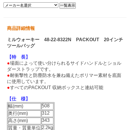
商品詳細情報
ミルウォーキー 48-22-8322N PACKOUT 20インチ
ツールバッグ
【特 長】
●
場面によって使い分けられるサイドハンドルとショル
ダーストラップです。
●
耐衝撃性と防塵防水を兼ね備えたポリマー素材を底面
に使用しています。
●
すべてのPACKOUT 収納ボックスと連結可能
【仕 様】
508
幅(mm)
312
奥行(mm)
343
高さ(mm)
2.2kg
質量・質量単位