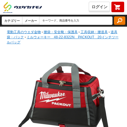
ログイン
電動工具のウエダ金物
›
腰袋・安全靴・保護具
›
工具収納・腰道具
›
道具
袋・バック
›
ミルウォーキー 48-22-8322N PACKOUT 20インチツー
ルバッグ