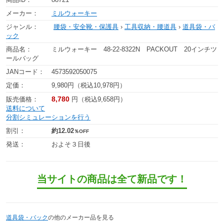
メーカー：
ミルウォーキー
ジャンル：
腰袋・安全靴・保護具
›
工具収納・腰道具
›
道具袋・バ
ック
商品名：
ミルウォーキー 48-22-8322N PACKOUT 20インチツ
ールバッグ
JANコード：
4573592050075
定価：
9,980円（税込10,978円）
8,780
販売価格：
円（税込9,658円）
送料について
分割シミュレーションを行う
割引：
約12.02
％OFF
発送：
およそ３日後
当サイトの商品は全て新品です！
道具袋・バック
の他のメーカー品を見る