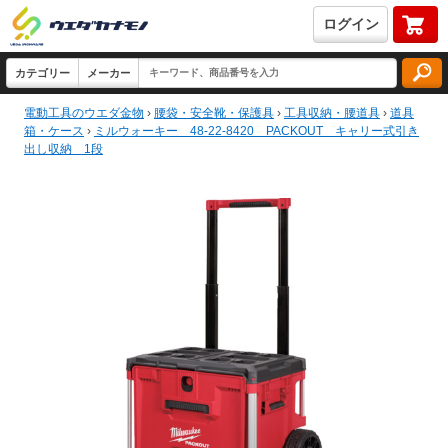
ログイン
電動工具のウエダ金物
›
腰袋・安全靴・保護具
›
工具収納・腰道具
›
道具
箱・ケース
›
ミルウォーキー 48-22-8420 PACKOUT キャリー式引き
出し収納 1段