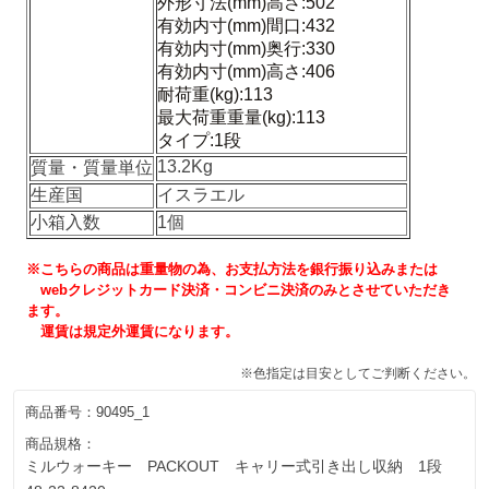
外形寸法(mm)高さ:502
有効内寸(mm)間口:432
有効内寸(mm)奥行:330
有効内寸(mm)高さ:406
耐荷重(kg):113
最大荷重重量(kg):113
タイプ:1段
13.2Kg
質量・質量単位
生産国
イスラエル
小箱入数
1個
※こちらの商品は重量物の為、お支払方法を銀行振り込みまたは
webクレジットカード決済・コンビニ決済のみとさせていただき
ます。
運賃は規定外運賃になります。
※色指定は目安としてご判断ください。
商品番号：
90495_1
商品規格：
ミルウォーキー PACKOUT キャリー式引き出し収納 1段