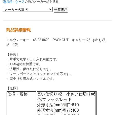
道具箱・ケース
の他のメーカー品を見る
商品詳細情報
ミルウォーキー 48-22-8420 PACKOUT キャリー式引き出し収
納 1段
【特長】
・片手で素早く出し入れ可能です。
・113Kgの耐荷重です。
・汎用性に優れた仕切りです。
・ツールボックスアタッチメント対応です。
・完全折り畳み式ハンドルです。
【仕様】
仕様・規格
長い仕切り×2、小さい仕切り×6
色:ブラック/レッド
外形寸法(mm)間口:610
外形寸法(mm)奥行:483