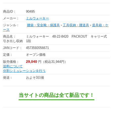
商品ID：
90495
メーカー：
ミルウォーキー
ジャンル：
腰袋・安全靴・保護具
›
工具収納・腰道具
›
道具箱・ケ
ース
商品名：
ミルウォーキー 48-22-8420 PACKOUT キャリー式
引き出し収納 1段
JANコード：
4573592056671
定価：
オープン価格
29,040
販売価格：
円（税込31,944円）
送料について
分割シミュレーションを行う
発送：
およそ3日後
当サイトの商品は全て新品です！