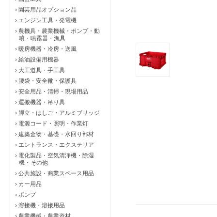
›
園芸用品オプション品
›
エンジン工具・発電機
›
農機具・農業機械・ポンプ・動
噴・噴霧器・漁具
›
暖房機器・冷房・送風
›
給油設備用機器
›
大工道具・手工具
›
腰袋・安全靴・保護具
›
安全用品・清掃・現場用品
›
運搬機器・吊り具
›
脚立・はしご・アルミブリッジ
›
電源コード・照明・作業灯
›
建築金物・基礎・水回り部材
›
エントランス・エクステリア
›
電化製品・空気清浄機・除湿
機・その他
›
公共施設・商業スペース用品
›
カー用品
›
ポンプ
›
溶接機・溶接用品
›
農業機械・農業資材