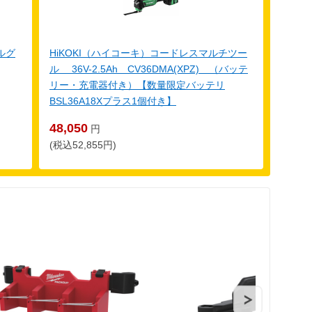
ルグ
HiKOKI（ハイコーキ）コードレスマルチツー
ル 36V-2.5Ah CV36DMA(XPZ) （バッテ
リー・充電器付き）【数量限定バッテリ
BSL36A18Xプラス1個付き】
48,050
円
(税込52,855円)