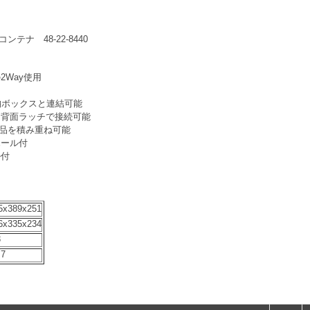
コンテナ 48-22-8440
Way使用
収納ボックスと連結可能
に背面ラッチで接続可能
製品を積み重ね可能
ホール付
ル付
5x389x251
6x335x234
3
.7