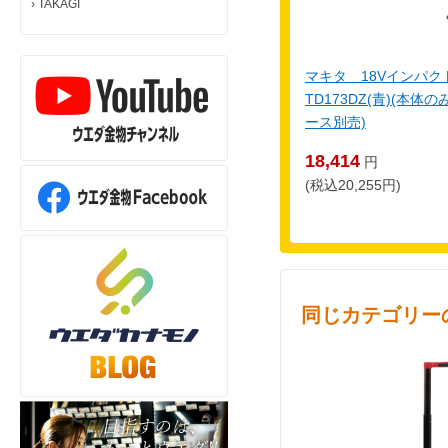
›
TAKAGI
マキタ 18Vインパ
TD173DZ(青)(本
ース別売)
18,414
円
(税込20,255円)
同じカテゴリー