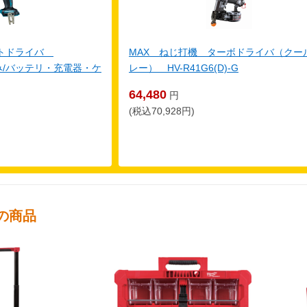
クトドライバ
MAX ねじ打機 ターボドライバ（クー
体のみ/バッテリ・充電器・ケ
レー） HV-R41G6(D)-G
64,480
円
(税込70,928円)
の商品