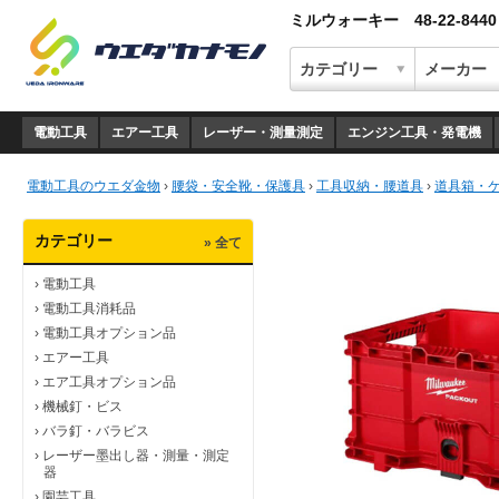
ミルウォーキー 48-22-84
電動工具
エアー工具
レーザー・測量測定
エンジン工具・発電機
電動工具のウエダ金物
›
腰袋・安全靴・保護具
›
工具収納・腰道具
›
道具箱・
カテゴリー
» 全て
›
電動工具
›
電動工具消耗品
›
電動工具オプション品
›
エアー工具
›
エア工具オプション品
›
機械釘・ビス
›
バラ釘・バラビス
›
レーザー墨出し器・測量・測定
器
›
園芸工具