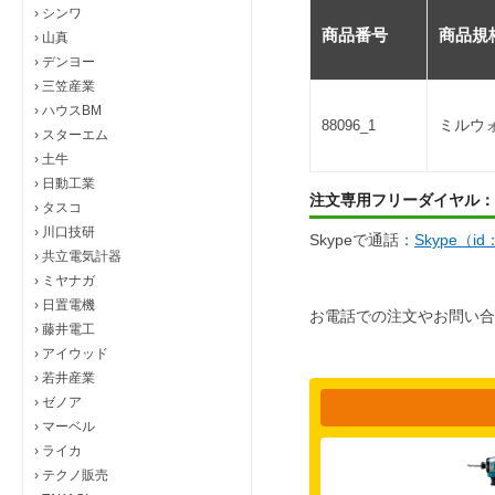
›
シンワ
商品番号
商品規
›
山真
›
デンヨー
›
三笠産業
›
ハウスBM
ミルウォ
88096_1
›
スターエム
›
土牛
›
日動工業
注文専用フリーダイヤル：
›
タスコ
›
川口技研
Skypeで通話：
Skype（i
›
共立電気計器
›
ミヤナガ
›
日置電機
お電話での注文やお問い合
›
藤井電工
›
アイウッド
›
若井産業
›
ゼノア
›
マーベル
›
ライカ
›
テクノ販売