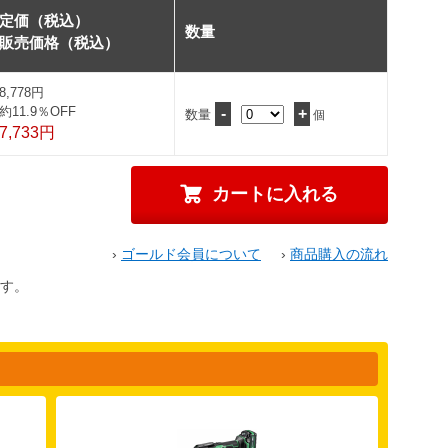
定価（税込）
数量
販売価格（税込）
8,778円
約11.9％OFF
-
+
数量
個
7,733円
›
ゴールド会員について
›
商品購入の流れ
す。