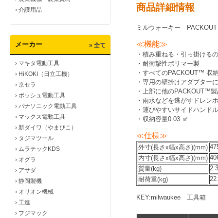
商品詳細情報
›
介護用品
ミルウォーキー
PACKOUT
≪機能≫
メーカー
» 全て
・積み重ねる・引っ掛けるの2
›
マキタ電動工具
・耐衝撃性ポリマー製
・すべてのPACKOUT™ 
›
HiKOKI（日立工機）
・専用の壁掛けアダプター
›
京セラ
・上部に他のPACKOUT™
›
ボッシュ電動工具
・雨水などを逃がすドレン
›
パナソニック電動工具
・運びやすいサイドハンド
›
マックス電動工具
・収納容量0.03 ㎥
›
新ダイワ（やまびこ）
≪仕様≫
›
タジマツール
47
外寸(長さx幅x高さ)(mm)
›
ムラテックKDS
40
内寸(長さx幅x高さ)(mm)
›
オグラ
2.
質量(kg)
›
アサダ
22
耐荷重(kg)
›
静岡製機
›
オリオン機械
KEY:
milwaukee 工具箱
›
工進
›
フジマック