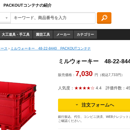
40 PACKOUTコンテナの紹介
大工道具・手工具
園芸工具
メーカー
カテゴリー
ケース
›
ミルウォーキー 48-22-8440 PACKOUTコンテナ
ミルウォーキー 48-22-84
7,030
販売価格：
円（税込7,733円）
人気度：
★★★★☆
4.4
評価件数：4
注文フォームへ
銀行振込、代引、コンビニ決済、WEBクレジット
ご確認ください。