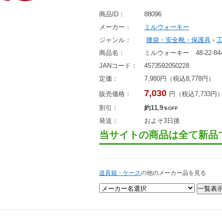
商品ID：
88096
メーカー：
ミルウォーキー
ジャンル：
腰袋・安全靴・保護具
›
商品名：
ミルウォーキー 48-22-8
JANコード：
4573592050228
定価：
7,980円（税込8,778円）
7,030
販売価格：
円（税込7,733円
割引：
約11.9
％OFF
発送：
およそ3日後
当サイトの商品は全て新品
道具箱・ケース
の他のメーカー品を見る