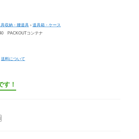
工具収納・腰道具
›
道具箱・ケース
440 PACKOUTコンテナ
）
送料について
です！