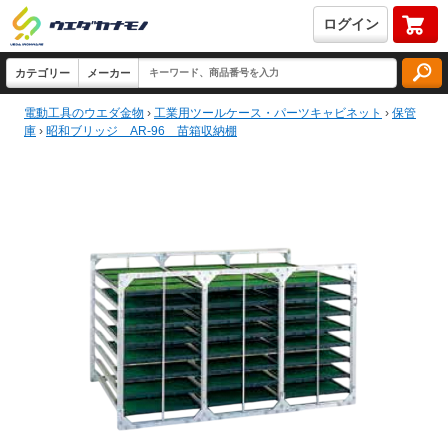
ログイン
電動工具のウエダ金物
›
工業用ツールケース・パーツキャビネット
›
保管
庫
›
昭和ブリッジ AR-96 苗箱収納棚