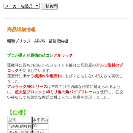
商品詳細情報
昭和ブリッジ AR-96 苗箱収納棚
プロが選んだ最強の苗コン
アルラック
運搬時に最も力の掛かるジョイント部分に高強度の
アルミ型材のブ
ロック
を使用しています。
運搬時に掛かる
横揺れや縦揺れ
にもびくともしない頑丈さを実現し
ました。
アルラックARシリーズ
は営農向けの過酷な作業に耐えられるよう
に、
超大型ブロック
と4
0ミリ角の角パイプフレーム
を使用し、筋交
い棒なしでも頻繁な搬送に耐えられる強度を実現しました。
【仕様】
型式
水平収納
96
苗箱収納枚数
4×3×8
棚×列×段(数)