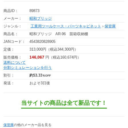
商品ID：
89873
メーカー：
昭和ブリッジ
ジャンル：
工業用ツールケース・パーツキャビネット
›
保管庫
商品名：
昭和ブリッジ AR-96 苗箱収納棚
JANコード：
4543820828905
定価：
313,000円（税込344,300円）
146,067
販売価格：
円（税込160,674円）
送料について
分割シミュレーションを行う
割引：
約53.33
％OFF
発送：
およそ3日後
当サイトの商品は全て新品です！
保管庫
の他のメーカー品を見る