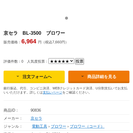
京セラ BL-3500 ブロワー
6,964
販売価格：
円（税込7,660円）
評価件数：0
人気度投票：
注文フォームへ
商品詳細を見る
銀行振込、代引、コンビニ決済、WEBクレジットカード決済、U分割支払いでお支払
いいただけます。詳しくは
支払いページ
をご確認ください。
商品ID：
90836
メーカー：
京セラ
ジャンル：
電動工具
›
ブロワー
›
ブロワー（コード）