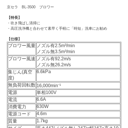
京セラ BL-3500 ブロワー
【特長】
・吹き飛ばし清掃に
・高圧洗浄機と合わせて素早く手軽に「時短」洗車にお勧め
【仕様】
ブロワー風量
ノズル有2.5m³/min
ノズル無3.5m³/min
ブロワー風速
ノズル有92.2m/s
ノズル無26.2m/s
6.6kPa
集じん(真空
度)
無負荷回転数
16,000min⁻¹
電源
単相100V
6.6A
電流
630W
消費電力
4.6m
電源コード
1.7kg
質量