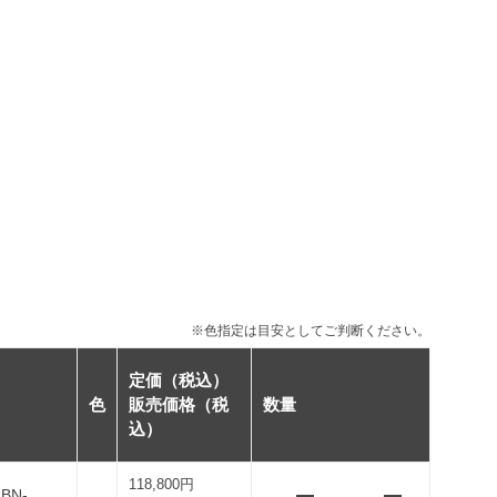
※色指定は目安としてご判断ください。
定価（税込）
色
販売価格（税
数量
込）
118,800円
BN-