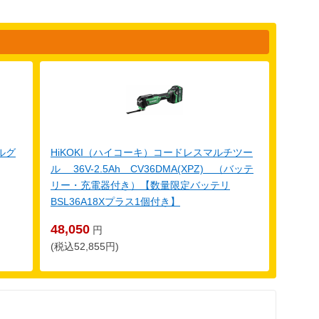
ルグ
HiKOKI（ハイコーキ）コードレスマルチツー
ル 36V-2.5Ah CV36DMA(XPZ) （バッテ
リー・充電器付き）【数量限定バッテリ
BSL36A18Xプラス1個付き】
48,050
円
(税込52,855円)