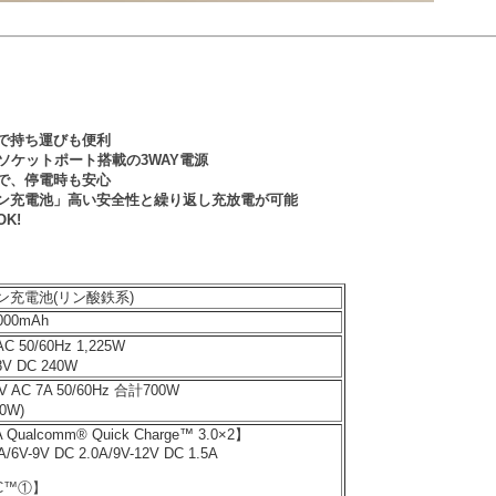
で持ち運びも便利
ソケットポート搭載の3WAY電源
で、停電時も安心
ン充電池」高い安全性と繰り返し充放電が可能
K!
ン充電池(リン酸鉄系)
000mAh
C 50/60Hz 1,225W
V DC 240W
 AC 7A 50/60Hz 合計700W
0W)
 Qualcomm® Quick Charge™ 3.0×2】
A/6V-9V DC 2.0A/9V-12V DC 1.5A
-C™①】