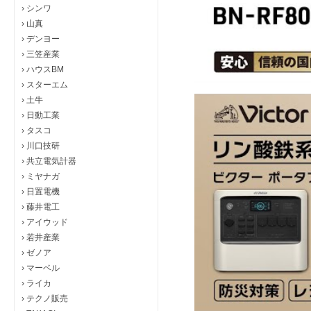
›
シンワ
›
山真
›
デンヨー
›
三笠産業
›
ハウスBM
›
スターエム
›
土牛
›
日動工業
›
タスコ
›
川口技研
›
共立電気計器
›
ミヤナガ
›
日置電機
›
藤井電工
›
アイウッド
›
若井産業
›
ゼノア
›
マーベル
›
ライカ
›
テクノ販売