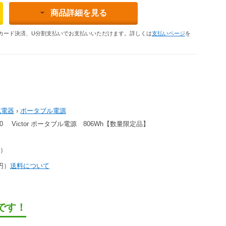
商品詳細を見る
カード決済、U分割支払いでお支払いいただけます。詳しくは
支払いページ
を
充電器
›
ポータブル電源
00 Victor ポータブル電源 806Wh【数量限定品】
円）
0円）
送料について
です！