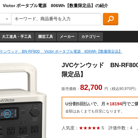
0 Victor ポータブル電源 806Wh【数量限定品】の紹介
大工道具・手工具
園芸工具
メーカー
カテゴリー
Cケンウッド BN-RF800 Victor ポータブル電源 806Wh【数量限定品】
JVCケンウッド BN-RF80
限定品】
82,700
販売価格：
円（税込90,970円
U分割5回払いで、月々
18194
円でご
金額はあくまでも目安になります。
人気度：
★★★★★
5
評価件数：4
人