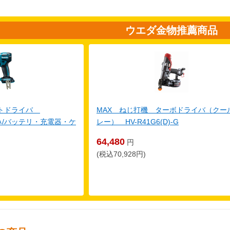
ウエダ金物推薦商品
クトドライバ
MAX ねじ打機 ターボドライバ（クー
体のみ/バッテリ・充電器・ケ
レー） HV-R41G6(D)-G
64,480
円
(税込70,928円)