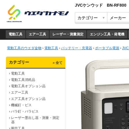
JVCケンウッド BN-RF80
電動工具
エアー工具
レーザー・測量測定
エンジン工具・発電機
電動工具のウエダ金物
›
電動工具
›
バッテリー・充電器
›
ポータブル電源
›
JV
カテゴリー
» 全て
›
電動工具
›
電動工具消耗品
›
電動工具オプション品
›
エアー工具
›
エア工具オプション品
›
機械釘・ビス
›
バラ釘・バラビス
›
レーザー墨出し器・測量・測定
器
›
園芸工具