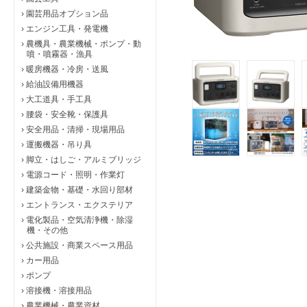
›
園芸用品オプション品
›
エンジン工具・発電機
›
農機具・農業機械・ポンプ・動
噴・噴霧器・漁具
›
暖房機器・冷房・送風
›
給油設備用機器
›
大工道具・手工具
›
腰袋・安全靴・保護具
›
安全用品・清掃・現場用品
›
運搬機器・吊り具
›
脚立・はしご・アルミブリッジ
›
電源コード・照明・作業灯
›
建築金物・基礎・水回り部材
›
エントランス・エクステリア
›
電化製品・空気清浄機・除湿
機・その他
›
公共施設・商業スペース用品
›
カー用品
›
ポンプ
›
溶接機・溶接用品
›
農業機械・農業資材