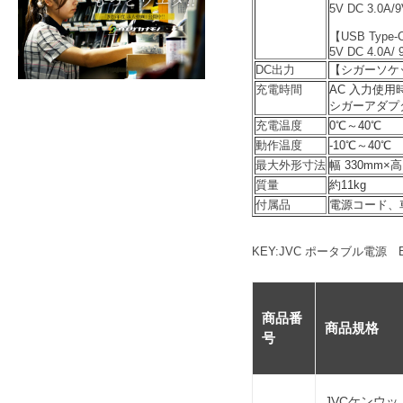
5V DC 3.0A/9
【USB Type
5V DC 4.0A/ 
DC出力
【シガーソケット
充電時間
AC 入力使用時
シガーアダプタ
充電温度
0℃～40℃
動作温度
-10℃～40℃
最大外形寸法
幅 330mm×高
質量
約11kg
付属品
電源コード、
KEY:JVC ポータブル電源
商品番
商品規格
号
JVCケンウッド