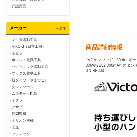
›
介護用品
メーカー
» 全て
›
マキタ電動工具
商品詳細情報
›
HiKOKI（日立工機）
›
京セラ
JVCケンウッド Victor 
›
ボッシュ電動工具
806Wh 252,000mAh ス
›
パナソニック電動工具
BN-RF800
›
マックス電動工具
›
新ダイワ（やまびこ）
›
タジマツール
›
ムラテックKDS
›
オグラ
›
アサダ
›
静岡製機
›
オリオン機械
›
工進
›
フジマック