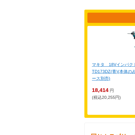
マキタ 18Vインパ
TD173DZ(青)(本
ース別売)
18,414
円
(税込20,255円)