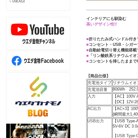
›
TAKAGI
インテリアにも馴染む
高いデザイン性!!
■
折りたたみ式ハンドル付き
■
コンセント・USB・シガー
■
自動給電切り替え機能搭載
■
「リン酸鉄系リチウムイオ
■
コンセントを挿したままでO
【商品仕様】
充電池タイプ
リチウムイオ
806Wh 252,
充電池容量
入力
【AC】100V A
【DC】12V-28
AC出力
【AC×3】100V
(瞬間最大1,40
USB出力
【USB Type-A
5V-6V DC 3.0
【USB Type