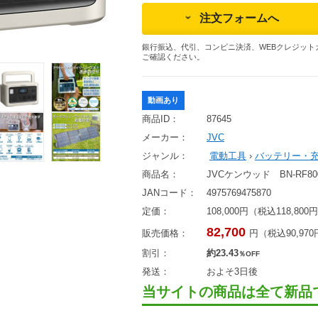
注文フォームへ
銀行振込、代引、コンビニ決済、WEBクレジット
ご確認ください。
動画あり
商品ID：
87645
メーカー：
JVC
ジャンル：
電動工具
›
バッテリー・
商品名：
JVCケンウッド BN-RF8
JANコード：
4975769475870
定価：
108,000円（税込118,800
82,700
販売価格：
円（税込90,97
割引：
約23.43
％OFF
発送：
およそ3日後
当サイトの商品は全て新品