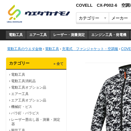
COVELL CX-P002-6
電動工具
エアー工具
レーザー・測量測定
エンジン工具・発電機
電動工具のウエダ金物
›
電動工具
›
充電式 ファンジャケット・空調服
›
COV
カテゴリー
» 全て
›
電動工具
›
電動工具消耗品
›
電動工具オプション品
›
エアー工具
›
エア工具オプション品
›
機械釘・ビス
›
バラ釘・バラビス
›
レーザー墨出し器・測量・測定
器
›
園芸工具