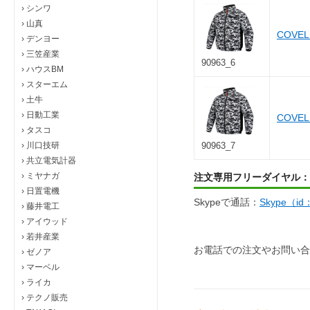
›
シンワ
›
山真
COVE
›
デンヨー
›
三笠産業
90963_6
›
ハウスBM
›
スターエム
›
土牛
›
日動工業
COVE
›
タスコ
›
川口技研
90963_7
›
共立電気計器
›
ミヤナガ
注文専用フリーダイヤル：
›
日置電機
Skypeで通話：
Skype（i
›
藤井電工
›
アイウッド
›
若井産業
お電話での注文やお問い合
›
ゼノア
›
マーベル
›
ライカ
›
テクノ販売