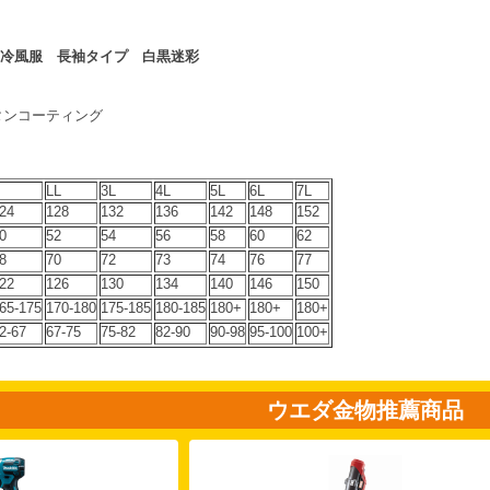
6 空調冷風服 長袖タイプ 白黒迷彩
タンコーティング
LL
3L
4L
5L
6L
7L
24
128
132
136
142
148
152
0
52
54
56
58
60
62
8
70
72
73
74
76
77
22
126
130
134
140
146
150
65-175
170-180
175-185
180-185
180+
180+
180+
2-67
67-75
75-82
82-90
90-98
95-100
100+
ウエダ金物推薦商品