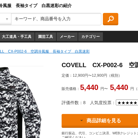
 空調冷風服 長袖タイプ 白黒迷彩の紹介
大工道具・手工具
園芸工具
メーカー
カテゴリー
ELL CX-P002-6 空調冷風服 長袖タイプ 白黒迷彩
COVELL CX-P002-
定価：
12,900円〜12,900円（税別）
5,440
5,440
販売価格：
円〜
円（
評価件数：8
人気度投票：
商品詳細を見る
銀行振込、代引、コンビニ決済、WEBクレジット
ご確認ください。