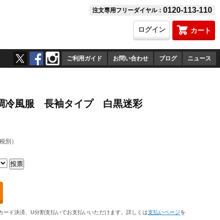
0120-113-110
注文専用フリーダイヤル：
ログイン
カート
ご利用ガイド
お問い合わせ
ブログ
ニュース
6 空調冷風服 長袖タイプ 白黒迷彩
税別）
カード決済、U分割支払いでお支払いいただけます。詳しくは
支払いページ
を