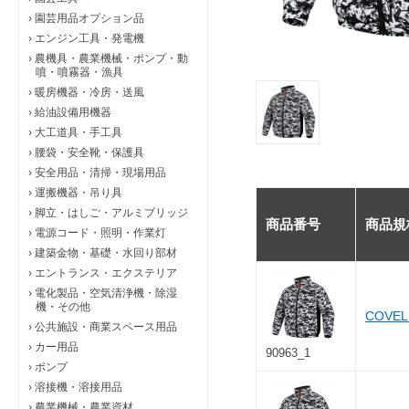
›
園芸用品オプション品
›
エンジン工具・発電機
›
農機具・農業機械・ポンプ・動
噴・噴霧器・漁具
›
暖房機器・冷房・送風
›
給油設備用機器
›
大工道具・手工具
›
腰袋・安全靴・保護具
›
安全用品・清掃・現場用品
›
運搬機器・吊り具
›
脚立・はしご・アルミブリッジ
商品番号
商品規
›
電源コード・照明・作業灯
›
建築金物・基礎・水回り部材
›
エントランス・エクステリア
›
電化製品・空気清浄機・除湿
機・その他
COVE
›
公共施設・商業スペース用品
›
カー用品
90963_1
›
ポンプ
›
溶接機・溶接用品
›
農業機械・農業資材