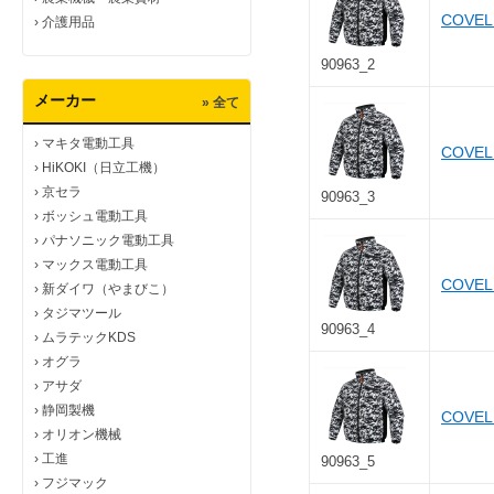
COVE
›
介護用品
90963_2
メーカー
» 全て
›
マキタ電動工具
COVE
›
HiKOKI（日立工機）
›
京セラ
90963_3
›
ボッシュ電動工具
›
パナソニック電動工具
›
マックス電動工具
COVE
›
新ダイワ（やまびこ）
›
タジマツール
90963_4
›
ムラテックKDS
›
オグラ
›
アサダ
›
静岡製機
COVE
›
オリオン機械
›
工進
90963_5
›
フジマック