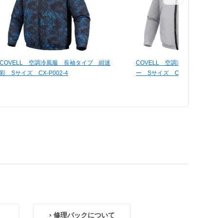
COVELL 空調冷風服 長袖タイプ 紺迷
COVELL 空調冷風服 長袖
彩 Sサイズ CX-P002-4
ー Sサイズ CX-P002-Gray-
› 修理パックについて