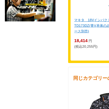
マキタ 18Vインパ
TD173DZ(青)(本
ース別売)
18,414
円
(税込20,255円)
同じカテゴリー