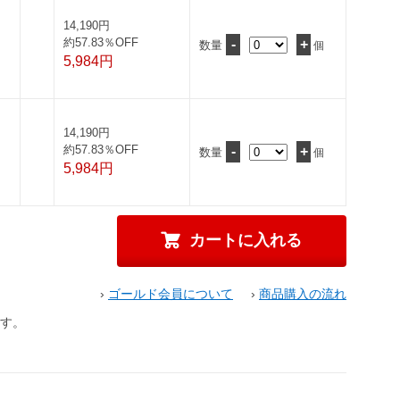
14,190円
約57.83％OFF
-
+
数量
個
5,984円
14,190円
約57.83％OFF
-
+
数量
個
5,984円
›
ゴールド会員について
›
商品購入の流れ
す。