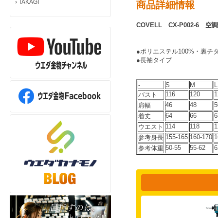
›
TAKAGI
商品詳細情報
COVELL CX-P002-
●ポリエステル100%・裏チ
●長袖タイプ
-
S
M
L
116
120
1
バスト
46
48
5
肩幅
64
66
6
着丈
114
118
1
ウエスト
155-165
160-170
1
参考身長
50-55
55-62
6
参考体重