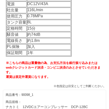
DC12V/43A
電源
116L/min
吐出量
0.78MPa
使用圧力
8L
タンク容量
定格時間
15分
騒音値
約74dB
電線長さ
約1.8m
PL保険
加入
保証期間
1年
※こちらの商品は重量物の為、お支払方法を銀行振り込みまたは
webクレジットカード決済・コンビニ決済のみとさせていただきま
す。
運賃は規定外運賃になります。
※色指定は目安としてご判断ください。
商品番号：
90098_1
商品規格：
ナカトミ 12VDCエアーコンプレッサー DCP-12BC