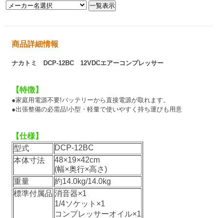
商品詳細情報
ナカトミ DCP-12BC 12VDCエアーコンプレッサー
【特徴】
●家庭用電源不要!バッテリーから直接電源が取れます。
●出張整備の必需品!小型・軽量で使いやすく持ち運びも用意
【仕様】
DCP-12BC
型式
48×19×42cm
本体寸法
(幅×奥行×高さ)
重量
約14.0kg/14.0kg
標準付属品
消音器×1
1/4ソケット×1
コンプレッサーオイル×1