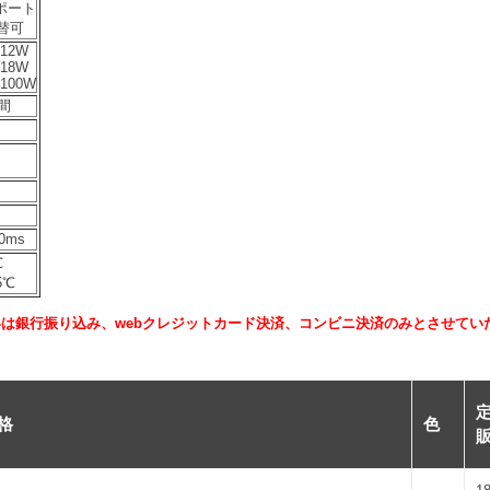
2ポート
切替可
 12W
 18W
 100W
時間
0ms
℃
5℃
は銀行振り込み、webクレジットカード決済、コンビニ決済のみとさせてい
。
格
色