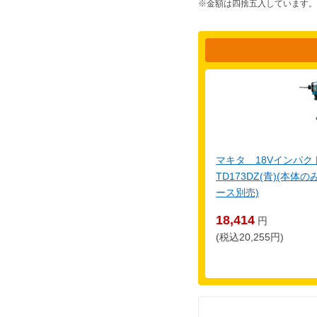
※金額は四捨五入しています。
マキタ 18Vインパ
TD173DZ(青)(本
ース別売)
18,414
円
(税込20,255円)