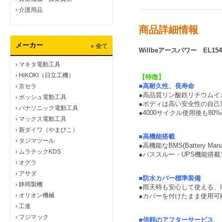
›
介護用品
商品詳細情報
メーカー
» 全て
Willbeアースパワー EL1
›
マキタ電動工具
›
HiKOKI（日立工機）
【特徴】
■高耐久性、長寿命
›
京セラ
●高品質リン酸鉄リチウムイ
›
ボッシュ電動工具
●ボディは高い安全性の自己
›
パナソニック電動工具
●4000サイクル使用後も8
›
マックス電動工具
›
新ダイワ（やまびこ）
■高機能搭載
›
タジマツール
●高機能なBMS(Battery
›
ムラテックKDS
●パススルー・UPS機能搭載
›
オグラ
›
アサダ
■防水カバー標準装備
›
静岡製機
●雨天時も安心して使える、I
›
オリオン機械
●カバーを付けたまま使用可
›
工進
›
フジマック
■信頼のアフターサービス