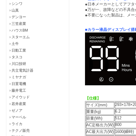
›
シンワ
●日本メーカーとしてアフタ
●万が一、故障などの不具合
›
山真
●不要になった製品は、メー
›
デンヨー
›
三笠産業
■カラー液晶ディスプレイ搭
›
ハウスBM
›
スターエム
›
土牛
›
日動工業
›
タスコ
›
川口技研
›
共立電気計器
›
ミヤナガ
›
日置電機
›
藤井電工
›
アイウッド
【仕様】
›
若井産業
293×178×2
サイズ(mm)
›
ゼノア
6.2
重量(kg)
›
マーベル
512
容量(Wh)
›
ライカ
800
AC定格出力(W)
›
テクノ販売
AC最大出力(W)
1600(瞬時)