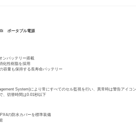
540i ポータブル電源
オンバッテリー搭載
消化性樹脂を採用
0%の容量も保持する長寿命バッテリー
 Management System)により常にすべてのセル監視を行い、異常時は警告アイコ
で、切替時間は0.01秒以下
PX4の防水カバーを標準装備
能