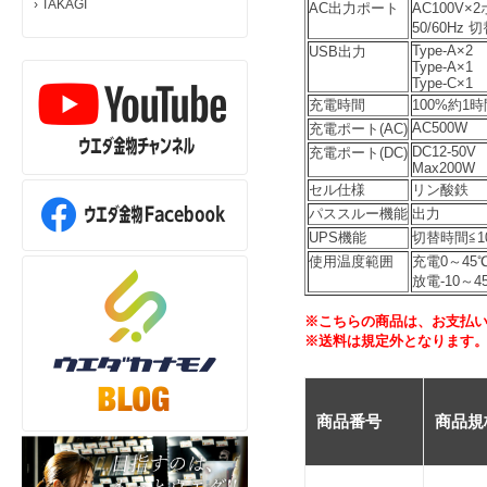
›
TAKAGI
AC出力ポート
AC100V×
50/60Hz 
Type-A×2
USB出力
Type-A×1
Type-C×1
充電時間
100%約1
AC500W
充電ポート(AC)
DC12-50V
充電ポート(DC)
Max200W
セル仕様
リン酸鉄
パススルー機能
出力
UPS機能
切替時間≦1
使用温度範囲
充電0～45
放電-10～4
※こちらの商品は、お支払い
※送料は規定外となります
商品番号
商品規