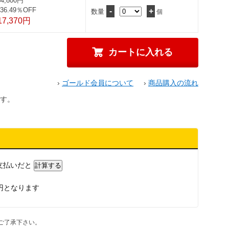
84,800円
36.49％OFF
-
+
数量
個
17,370円
›
ゴールド会員について
›
商品購入の流れ
す。
支払いだと
円となります
ご了承下さい。