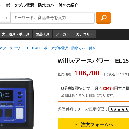
1540i ポータブル電源 防水カバー付きの紹介
大工道具・手工具
園芸工具
メーカー
カテゴリー
llbeアースパワー EL1540i ポータブル電源 防水カバー付き
Willbeアースパワー EL
106,700
販売価格：
円（税込117,37
U分割5回払いで、月々
23474
円でご
金額はあくまでも目安になります。
評価件数：0
人気度投票：
注文フォームへ