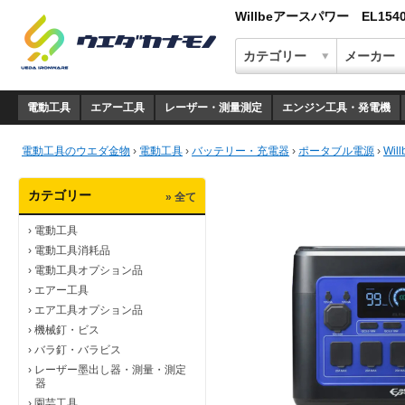
Willbeアースパワー EL
電動工具
エアー工具
レーザー・測量測定
エンジン工具・発電機
電動工具のウエダ金物
›
電動工具
›
バッテリー・充電器
›
ポータブル電源
›
Wi
カテゴリー
» 全て
›
電動工具
›
電動工具消耗品
›
電動工具オプション品
›
エアー工具
›
エア工具オプション品
›
機械釘・ビス
›
バラ釘・バラビス
›
レーザー墨出し器・測量・測定
器
›
園芸工具