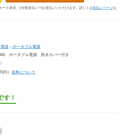
カード決済、U分割支払いでお支払いいただけます。詳しくは
支払いページ
を
充電器
›
ポータブル電源
L1540i ポータブル電源 防水カバー付き
円）
70円）
送料について
です！