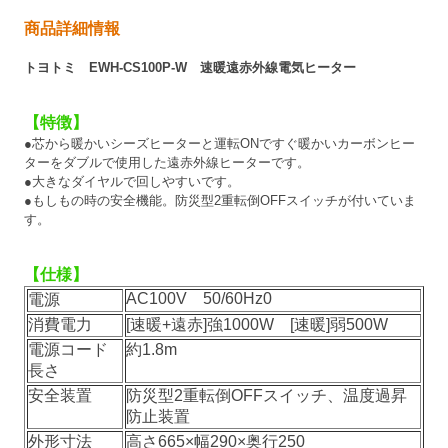
商品詳細情報
トヨトミ EWH-CS100P-W 速暖遠赤外線電気ヒーター
【特徴】
●芯から暖かいシーズヒーターと運転ONですぐ暖かいカーボンヒー
ターをダブルで使用した遠赤外線ヒーターです。
●大きなダイヤルで回しやすいです。
●もしもの時の安全機能。防災型2重転倒OFFスイッチが付いていま
す。
【仕様】
AC100V 50/60Hz0
電源
消費電力
[速暖+遠赤]強1000W [速暖]弱500W
電源コード
約1.8m
長さ
安全装置
防災型2重転倒OFFスイッチ、温度過昇
防止装置
外形寸法
高さ665×幅290×奥行250