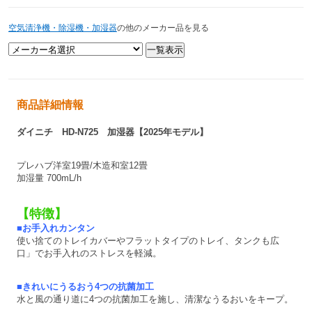
空気清浄機・除湿機・加湿器
の他のメーカー品を見る
商品詳細情報
ダイニチ HD-N725 加湿器【2025年モデル】
プレハブ洋室19畳/木造和室12畳
加湿量 700mL/h
【特徴】
■お手入れカンタン
使い捨てのトレイカバーやフラットタイプのトレイ、タンクも広
口」でお手入れのストレスを軽減。
■きれいにうるおう4つの抗菌加工
水と風の通り道に4つの抗菌加工を施し、清潔なうるおいをキープ。