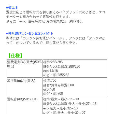
■省エネ
湿度に応じて運転方式を切り換えるハイブリッド式のよさと、エコ
モーターを組み合わせて電気代を抑えます。
さらに「eco」運転時の1か月の電気代は、約171円。
■持ち運びカンタン&コンパクト
本体には「カンタン持ち運びハンドル」、タンクには「タンクWと
って」がついているので、持ち運びもラクラク。
【仕様】
消費電力(W)(最大)(50/6
標準:285/285
0Hz)
静音/お休み加湿:280/280
eco:14/18
のど・肌:285/285
加湿量(mL/h)(最大)
標準:700
静音/お休み加湿:600
eco:460
のど・肌:700
運転音(dB)(50/60Hz)
標準:最大～最小:32～13
静音/お休み加湿:最大～最小:27～13
eco:最大～最小:32～13
のど・肌:最大～最小:32～27