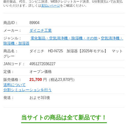
銀行振込、代引、コンビニ決済、WEBクレジットカード決済、U分割支払いでお支払
いいただけます。詳しくは
支払いページ
をご確認ください。
商品ID：
89904
メーカー：
ダイニチ工業
ジャンル：
電化製品・空気清浄機・除湿機・その他
›
空気清浄機・
除湿機・加湿器
商品名：
ダイニチ HD-N725 加湿器【2025年モデル】 マット
グレー
JANコード：
4951272036227
定価：
オープン価格
21,700
販売価格：
円（税込23,870円）
送料について
分割シミュレーションを行う
発送：
およそ3日後
当サイトの商品は全て新品です！