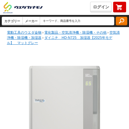
ログイン
電動工具のウエダ金物
›
電化製品・空気清浄機・除湿機・その他
›
空気清
浄機・除湿機・加湿器
›
ダイニチ HD-N725 加湿器【2025年モデ
ル】 マットグレー