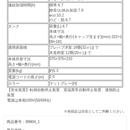
連続加湿時間(h)
標準:6.7
静音/お休み加湿:7.8
eco:10.2
のど・肌:6.7
タンク
容量(L):4.7
本体寸法
高さ×幅×奥行(キャップ含まず)(mm):322×1
09×181
適用床面積
プレハブ洋室:19畳(32㎡)まで
木造和室:12畳(20㎡)まで
375×375×210
本体外形寸法
高さ×幅×奥行(mm)
質量(kg)
約5.3
2.0
電源コードの長さ(m)
カラー
マットグレー(H)
【安全装置】転倒自動停止装置、室温異常自動停止装置、過熱防止
装置
電源は単相100V(50/60Hz)
※色指定は目安としてご判断ください。
商品番号：
89904_1