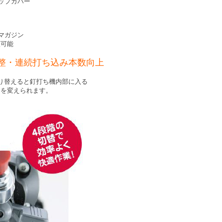
ップカバー
マガジン
整可能
整・連続打ち込み本数向上
り替えると釘打ち機内部に入る
ーを変えられます。