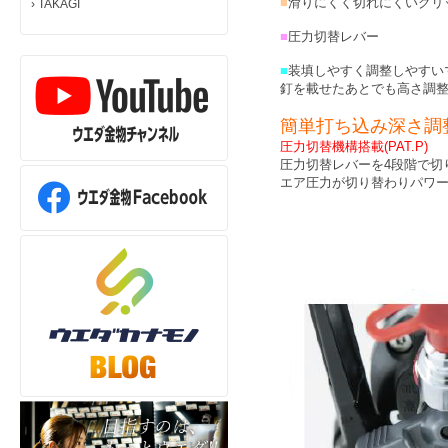
■
滑りにくく切れにくいグリ
›
TAKAGI
■
圧力切替レバー
■
装填しやすく調整しやすい
釘を載せたあとでも高さ調
簡単打ち込み深さ調
圧力切替機構搭載(PAT.P)
圧力切替レバーを4段階で切
エア圧力が切り替わりパワ