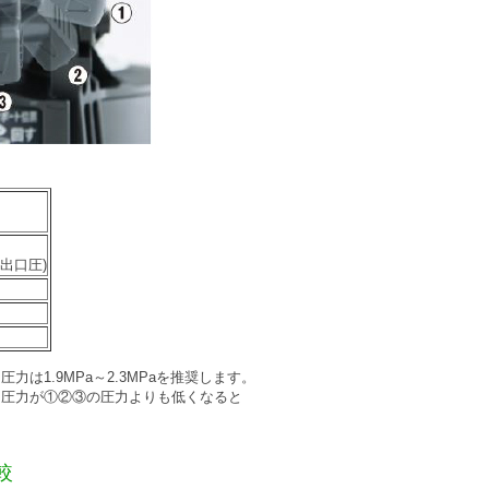
出口圧)
は1.9MPa～2.3MPaを推奨します。
口圧力が①②③の圧力よりも低くなると
。
較