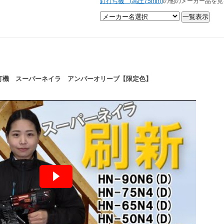
釘打ち機 (高圧75mm)
の他のメーカー品を見
AO 釘打機 スーパーネイラ アンバーオリーブ【限定色】