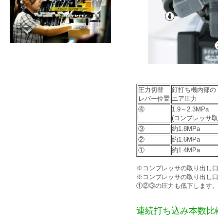
圧力切替
釘打ち機内部の
レバー位置
エア圧力
④
1.9～2.3MPa
(コンプレッサ取
③
約1.8MPa
②
約1.6MPa
①
約1.4MPa
※コンプレッサの取り出し口圧力
※コンプレッサの取り出し
①②③の圧力も低下します
連続打ち込み本数比