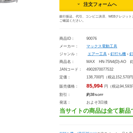
注文フォームへ
銀行振込、代引、コンビニ決済、WEBクレジット
ご確認ください。
商品ID：
90076
メーカー：
マックス電動工具
ジャンル：
エアー工具
›
釘打ち機
›
釘
商品名：
MAX HN-75N4(D)
JANコード：
4902870077532
定価：
138,700円（税込152,570
85,994
販売価格：
円（税込94,59
割引：
約38
％OFF
発送：
およそ3日後
当サイトの商品は全て新品