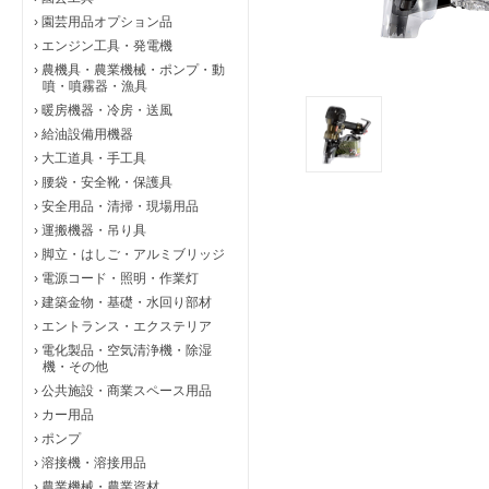
›
園芸用品オプション品
›
エンジン工具・発電機
›
農機具・農業機械・ポンプ・動
噴・噴霧器・漁具
›
暖房機器・冷房・送風
›
給油設備用機器
›
大工道具・手工具
›
腰袋・安全靴・保護具
›
安全用品・清掃・現場用品
›
運搬機器・吊り具
›
脚立・はしご・アルミブリッジ
›
電源コード・照明・作業灯
›
建築金物・基礎・水回り部材
›
エントランス・エクステリア
›
電化製品・空気清浄機・除湿
機・その他
›
公共施設・商業スペース用品
›
カー用品
›
ポンプ
›
溶接機・溶接用品
›
農業機械・農業資材