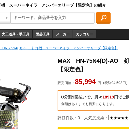
AO 釘打機 スーパーネイラ アンバーオリーブ【限定色】の紹介
大工道具・手工具
園芸工具
メーカー
カテゴリー
X HN-75N4(D)-AO 釘打機 スーパーネイラ アンバーオリーブ【限定色】
MAX HN-75N4(D)
【限定色】
85,994
販売価格：
円（税込94,593円
U分割5回払いで、月々
18919
円でご
金額はあくまでも目安になります。
評価件数：0
人気度投票：