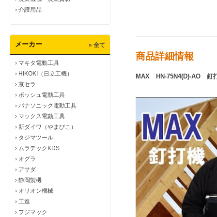
›
介護用品
メーカー
» 全て
商品詳細情報
›
マキタ電動工具
›
HiKOKI（日立工機）
MAX HN-75N4(D)-
›
京セラ
›
ボッシュ電動工具
›
パナソニック電動工具
›
マックス電動工具
›
新ダイワ（やまびこ）
›
タジマツール
›
ムラテックKDS
›
オグラ
›
アサダ
›
静岡製機
›
オリオン機械
›
工進
›
フジマック