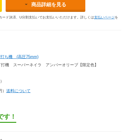
商品詳細を見る
カード決済、U分割支払いでお支払いいただけます。詳しくは
支払いページ
を
打ち機 (高圧75mm)
-AO 釘打機 スーパーネイラ アンバーオリーブ【限定色】
円）
3円）
送料について
です！