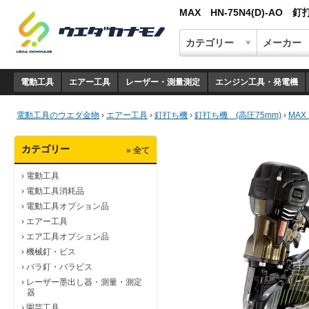
MAX HN-75N4(D)-
電動工具
エアー工具
レーザー・測量測定
エンジン工具・発電機
電動工具のウエダ金物
›
エアー工具
›
釘打ち機
›
釘打ち機 (高圧75mm)
›
MA
カテゴリー
» 全て
›
電動工具
›
電動工具消耗品
›
電動工具オプション品
›
エアー工具
›
エア工具オプション品
›
機械釘・ビス
›
バラ釘・バラビス
›
レーザー墨出し器・測量・測定
器
›
園芸工具