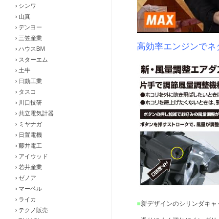
›
シンワ
›
山真
›
デンヨー
›
三笠産業
高効率エンジンでネ
›
ハウスBM
›
スターエム
›
土牛
›
日動工業
›
タスコ
›
川口技研
›
共立電気計器
›
ミヤナガ
›
日置電機
›
藤井電工
›
アイウッド
›
若井産業
›
ゼノア
›
マーベル
›
ライカ
■
新デザインのシリンダキャ
›
テクノ販売