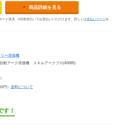
商品詳細を見る
カード決済、U分割支払いでお支払いいただけます。詳しくは
支払いページ
を
テリー溶接機
 半自動アーク溶接機 スキルアークプロ(40085)
円）
16円）
送料について
です！