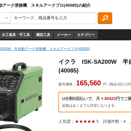
自動アーク溶接機 スキルアークプロ(40085)の紹介
大工道具・手工具
園芸工具
メーカー
カテゴリー
SA200W 半自動アーク溶接機 スキルアークプロ(40085)
イクラ ISK-SA200W
(40085)
165,560
販売価格：
円（税込182,11
U分割5回払いで、月々
36423
円でご
金額はあくまでも目安になります。
人気度：
★★★★★
5
評価件数：4
人