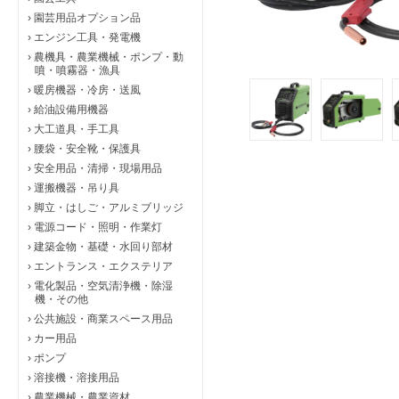
›
園芸用品オプション品
›
エンジン工具・発電機
›
農機具・農業機械・ポンプ・動
噴・噴霧器・漁具
›
暖房機器・冷房・送風
›
給油設備用機器
›
大工道具・手工具
›
腰袋・安全靴・保護具
›
安全用品・清掃・現場用品
›
運搬機器・吊り具
›
脚立・はしご・アルミブリッジ
›
電源コード・照明・作業灯
›
建築金物・基礎・水回り部材
›
エントランス・エクステリア
›
電化製品・空気清浄機・除湿
機・その他
›
公共施設・商業スペース用品
›
カー用品
›
ポンプ
›
溶接機・溶接用品
›
農業機械・農業資材