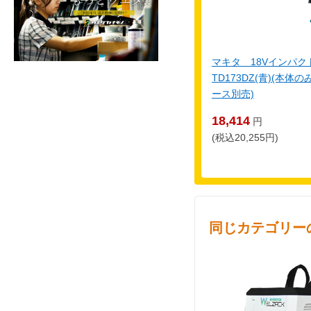
マキタ 18Vインパ
TD173DZ(青)(本
ース別売)
18,414
円
(税込20,255円)
同じカテゴリー