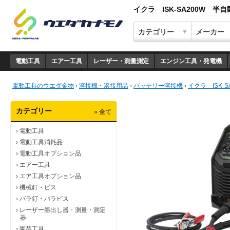
イクラ ISK-SA200W 半
電動工具
エアー工具
レーザー・測量測定
エンジン工具・発電機
電動工具のウエダ金物
›
溶接機・溶接用品
›
バッテリー溶接機
›
イクラ ISK-
カテゴリー
» 全て
›
電動工具
›
電動工具消耗品
›
電動工具オプション品
›
エアー工具
›
エア工具オプション品
›
機械釘・ビス
›
バラ釘・バラビス
›
レーザー墨出し器・測量・測定
器
›
園芸工具