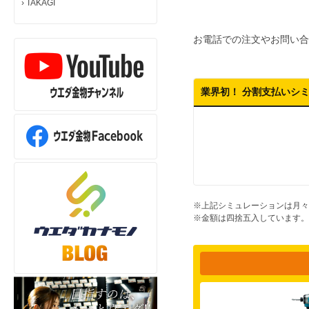
›
TAKAGI
お電話での注文やお問い合
業界初！ 分割支払いシ
※上記シミュレーションは月々
※金額は四捨五入しています。