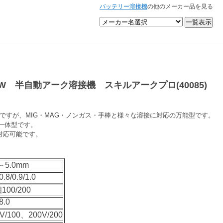
バッテリー溶接機
の他のメーカー品を見る
00W 半自動アーク溶接機 スキルアークプロ(40085)
ンパクトですが、MIG・MAG・ノンガス・手棒と様々な溶接に対応の万能型です。
一体型です。
対応可能です。
6～5.0mm
0.8/0.9/1.0
100/200
8.0
V/100、200V/200