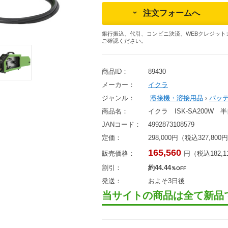
注文フォームへ
銀行振込、代引、コンビニ決済、WEBクレジット
ご確認ください。
商品ID：
89430
メーカー：
イクラ
ジャンル：
溶接機・溶接用品
›
バッ
商品名：
イクラ ISK-SA200W
JANコード：
4992873108579
定価：
298,000円（税込327,800
165,560
販売価格：
円（税込182,1
割引：
約44.44
％OFF
発送：
およそ3日後
当サイトの商品は全て新品