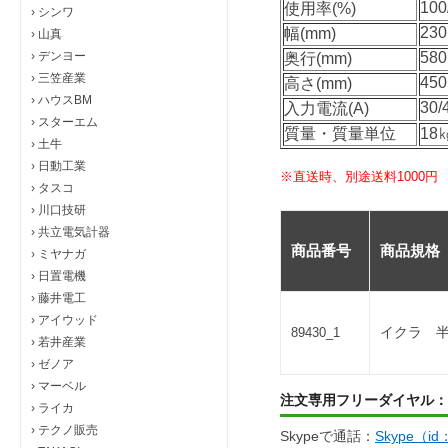
100
使用率(%)
›
シンワ
230
幅(mm)
›
山真
›
デンヨー
580
奥行(mm)
›
三笠産業
450
高さ(mm)
›
ハウスBM
30/
入力電流(A)
›
スターエム
質量・質量単位
18
›
土牛
›
日動工業
※直送時、別途送料1000円
›
タスコ
›
川口技研
›
共立電気計器
商品番号
商品規格
›
ミヤナガ
›
日置電機
›
藤井電工
›
アイウッド
イクラ 半
89430_1
›
若井産業
›
ゼノア
›
マーベル
注文専用フリーダイヤル：
›
ライカ
›
テクノ販売
Skypeで通話：
Skype（i