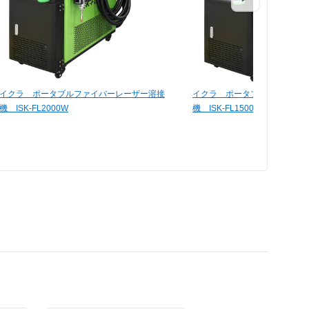
イクラ ポータブルファイバーレーザー溶接
イクラ ポータブルファイバー
機 ISK-FL2000W
機 ISK-FL1500W