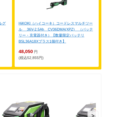
ルグ
HiKOKI（ハイコーキ）コードレスマルチツー
ル 36V-2.5Ah CV36DMA(XPZ) （バッテ
リー・充電器付き）【数量限定バッテリ
BSL36A18Xプラス1個付き】
48,050
円
(税込52,855円)