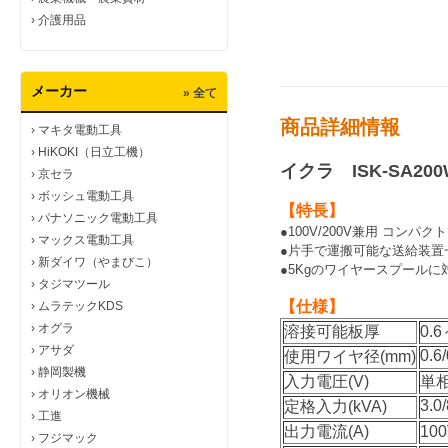
›
介護用品
メーカー
» 全て
商品詳細情報
›
マキタ電動工具
›
HiKOKI（日立工機）
イクラ ISK-SA2
›
京セラ
›
ボッシュ電動工具
【特長】
›
パナソニック電動工具
●100V/200V兼用 コ
›
マックス電動工具
●片手で運搬可能な送給装置
›
新ダイワ（やまびこ）
●5Kgのワイヤースプールに
›
タジマツール
【仕様】
›
ムラテックKDS
›
オグラ
溶接可能板厚
0.
›
アサダ
0.6/
使用ワイヤ径(mm)
›
静岡製機
入力電圧(V)
単相
›
オリオン機械
3.0/
定格入力(kVA)
›
工進
出力電流(A)
100
›
フジマック