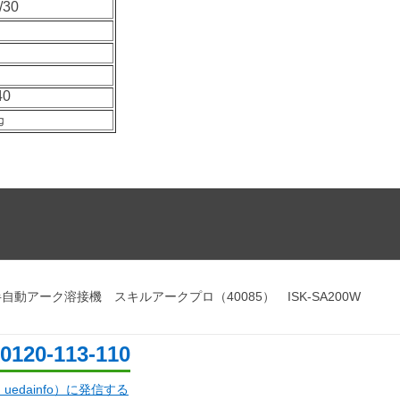
/30
40
㎏
自動アーク溶接機 スキルアークプロ（40085） ISK-SA200W
0120-113-110
d：uedainfo）に発信する