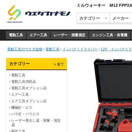
ミルウォーキー M12 FPP2
電動工具
エアー工具
レーザー・測量測定
エンジン工具・発電機
電動工具のウエダ金物
›
電動工具
›
インパクトドライバー
›
12V インパクト
カテゴリー
» 全て
›
電動工具
›
電動工具消耗品
›
電動工具オプション品
›
エアー工具
›
エア工具オプション品
›
機械釘・ビス
›
バラ釘・バラビス
›
レーザー墨出し器・測量・測定
器
›
園芸工具