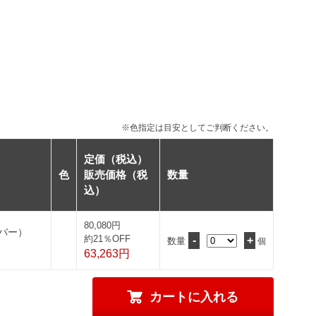
※色指定は目安としてご判断ください。
定価（税込）
色
販売価格（税
数量
込）
80,080円
バー）
約21％OFF
-
+
数量
個
63,263円