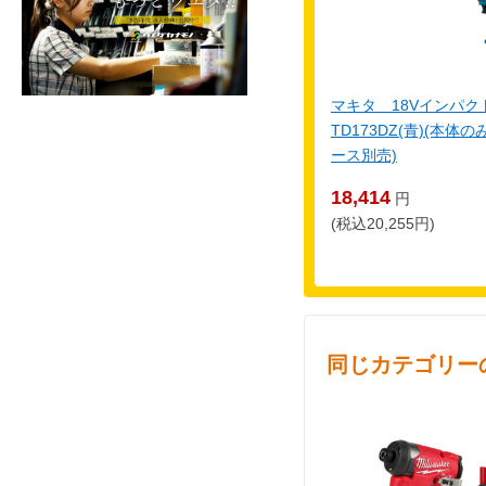
マキタ 18Vインパ
TD173DZ(青)(本
ース別売)
18,414
円
(税込20,255円)
同じカテゴリー