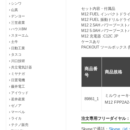
›
シンワ
セット内容・付属品
›
山真
M12 FUEL インパクトドライバー
›
デンヨー
M12 FUEL 振動ドリルドライバー
›
三笠産業
M12 2.5AH パワーブーストバ
›
ハウスBM
M12 5.0AH パワーブーストバ
›
スターエム
M12 充電器 :C12C JP
ケースあり
›
土牛
PACKOUT ツールボックス (M
›
日動工業
›
タスコ
›
川口技研
›
共立電気計器
商品番
商品規格
›
ミヤナガ
号
›
日置電機
›
藤井電工
›
アイウッド
ミルウォーキ
89861_1
›
若井産業
M12 FPP2A2-
›
ゼノア
›
マーベル
注文専用フリーダイヤル：
›
ライカ
›
テクノ販売
Skypeで通話：
Skype（i