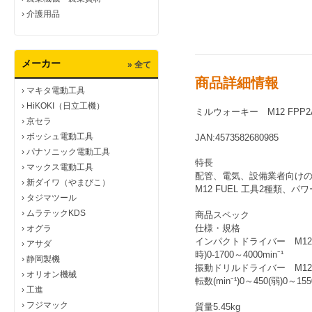
›
介護用品
メーカー
» 全て
商品詳細情報
›
マキタ電動工具
›
HiKOKI（日立工機）
ミルウォーキー M12 FPP2A
›
京セラ
›
ボッシュ電動工具
JAN:4573582680985
›
パナソニック電動工具
特長
›
マックス電動工具
配管、電気、設備業者向け
›
新ダイワ（やまびこ）
M12 FUEL 工具2種類
›
タジマツール
›
ムラテックKDS
商品スペック
仕様・規格
›
オグラ
インパクトドライバー M12 F
›
アサダ
時)0-1700～4000min⁻¹
›
静岡製機
振動ドリルドライバー M12 
›
オリオン機械
転数(min⁻¹)0～450(弱)0～15
›
工進
›
フジマック
質量5.45kg