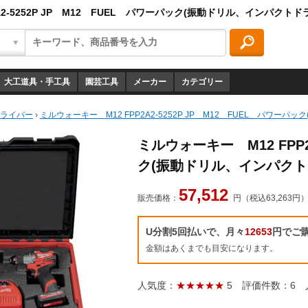
A2-5252P JP M12 FUEL パワーパック(振動ドリル、インパクト
大工道具・手工具
園芸工具
メーカー
カテゴリー
ドライバー
›
ミルウォーキー M12 FPP2A2-5252P JP M12 FUEL パワー
ミルウォーキー M12 FPP2
ク(振動ドリル、インパクト
57,512
販売価格：
円（税込63,263円
U分割5回払いで、月々
12653
円でご
金額はあくまでも目安になります。
人気度：
★★★★★
5
評価件数：6
人