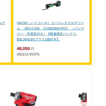
ルグ
HiKOKI（ハイコーキ）コードレスマルチツー
ル 36V-2.5Ah CV36DMA(XPZ) （バッテ
リー・充電器付き）【数量限定バッテリ
BSL36A18Xプラス1個付き】
48,050
円
(税込52,855円)