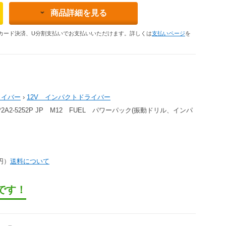
商品詳細を見る
カード決済、U分割支払いでお支払いいただけます。詳しくは
支払いページ
を
ライバー
›
12V インパクトドライバー
2A2-5252P JP M12 FUEL パワーパック(振動ドリル、インパ
3円）
送料について
です！