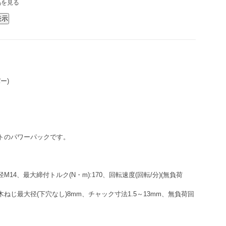
品を見る
ー)
セットのパワーパックです。
径M14、最大締付トルク(N・m):170、回転速度(回転/分)(無負荷
、木ねじ最大径(下穴なし)8mm、チャック寸法1.5～13mm、無負荷回