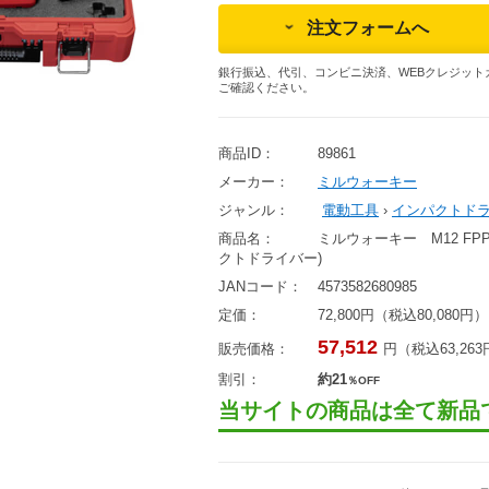
注文フォームへ
銀行振込、代引、コンビニ決済、WEBクレジット
ご確認ください。
商品ID：
89861
メーカー：
ミルウォーキー
ジャンル：
電動工具
›
インパクトド
商品名：
ミルウォーキー M12 FPP
クトドライバー)
JANコード：
4573582680985
定価：
72,800円（税込80,080円）
57,512
販売価格：
円（税込63,26
割引：
約21
％OFF
当サイトの商品は全て新品