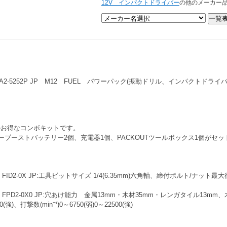
12V インパクトドライバー
の他のメーカー
2-5252P JP
M12 FUEL パワーパック(振動ドリル、インパクトドライバ
のお得なコンボキットです。
、パワーブーストバッテリー2個、充電器1個、PACKOUTツールボックス1個が
ID2-0X JP:工具ビットサイズ 1/4(6.35mm)六角軸、締付ボルト/ナット最大
FPD2-0X0 JP:穴あけ能力 金属13mm・木材35mm・レンガタイル13mm
50(強)、打撃数(min⁻¹)0～6750(弱)0～22500(強)