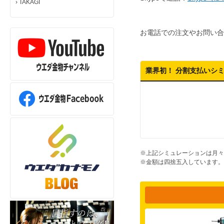
›
TAKAGI
お電話での注文やお問い合
業界初！ 分割支払いシ
※上記シミュレーションは月々
※金額は四捨五入しています。