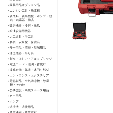
›
園芸用品オプション品
›
エンジン工具・発電機
›
農機具・農業機械・ポンプ・動
噴・噴霧器・漁具
›
暖房機器・冷房・送風
›
給油設備用機器
›
大工道具・手工具
›
腰袋・安全靴・保護具
›
安全用品・清掃・現場用品
›
運搬機器・吊り具
›
脚立・はしご・アルミブリッジ
›
電源コード・照明・作業灯
›
建築金物・基礎・水回り部材
›
エントランス・エクステリア
›
電化製品・空気清浄機・除湿
機・その他
›
公共施設・商業スペース用品
›
カー用品
›
ポンプ
›
溶接機・溶接用品
›
農業機械・農業資材