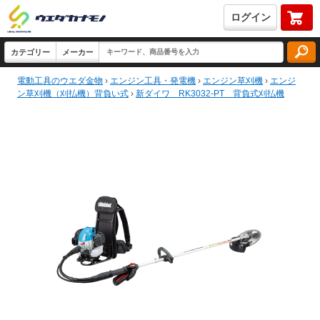
ログイン
電動工具のウエダ金物
›
エンジン工具・発電機
›
エンジン草刈機
›
エンジ
ン草刈機（刈払機）背負い式
›
新ダイワ RK3032-PT 背負式刈払機