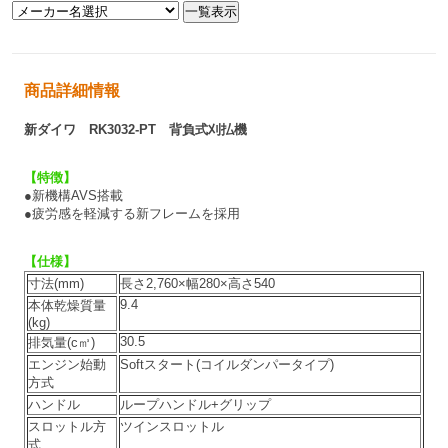
商品詳細情報
新ダイワ RK3032-PT 背負式刈払機
【特徴】
●新機構AVS搭載
●疲労感を軽減する新フレームを採用
【仕様】
寸法(mm)
長さ2,760×幅280×高さ540
9.4
本体乾燥質量
(kg)
30.5
排気量(c㎥)
エンジン始動
Softスタート(コイルダンパータイプ)
方式
ハンドル
ループハンドル+グリップ
スロットル方
ツインスロットル
式