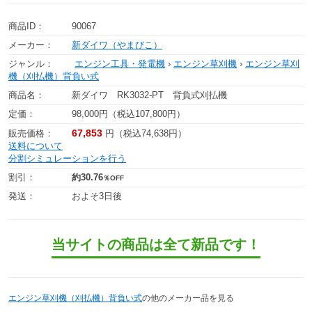
商品ID：
90067
メーカー：
新ダイワ（やまびこ）
ジャンル：
エンジン工具・発電機
›
エンジン草刈機
›
エンジン草刈
機（刈払機）背負い式
商品名：
新ダイワ RK3032-PT 背負式刈払機
定価：
98,000円（税込107,800円）
67,853
販売価格：
円（税込74,638円）
送料について
分割シミュレーションを行う
割引：
約30.76
％OFF
発送：
およそ3日後
当サイトの商品は全て新品です！
エンジン草刈機（刈払機）背負い式
の他のメーカー品を見る