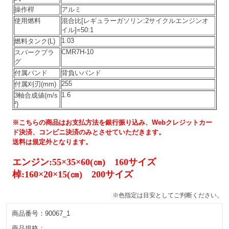
操作桿
アルミ
使用燃料
混合比[レギュラーガソリン:2サイクルエンジンオ
イル]=50:1
1.03
燃料タンク(L)
CMR7H-10
スパークプラ
グ
付属バンド
背負いバンド
255
付属刈刃(mm)
1.6
3軸合成値(m/s
²)
※こちらの商品はお支払方法を銀行振り込み、Webクレジットカー
ド決済、コンビニ決済のみとさせていただきます。
送料は規定外となります。
エンジン:55×35×60(㎝) 160サイズ
棹:160×20×15(㎝) 200サイズ
※色指定は目安としてご判断ください。
商品番号：
90067_1
商品規格：