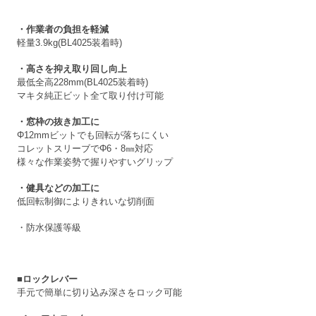
・作業者の負担を軽減
軽量3.9kg(BL4025装着時)
・高さを抑え取り回し向上
最低全高228mm
(BL4025装着時)
マキタ純正ビット全て取り付け可能
・窓枠の抜き加工に
Φ12mmビットでも回転が落ちにくい
コレットスリーブでΦ6・8㎜対応
様々な作業姿勢で握りやすいグリップ
・健具などの加工に
低回転制御によりきれいな切削面
・防水保護等級
■ロックレバー
手元で簡単に切り込み深さをロック可能