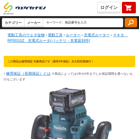
ログイン
電動工具のウエダ金物
›
電動工具
›
ルーター
›
充電式ルーター
›
マキタ
RP001GZ 充電式ルータ(バッテリ・充電器別売)
この商品は修理保証 対象商品です（最長3年保証）永久防犯登録付！
›
修理保証（長期保証）とは
※商品によっては1年や2年までしか保証期間を選べないも
のもございます