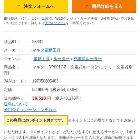
注文フォームへ
商品詳細を見る
銀行振込、代引、コンビニ決済、WEBクレジットカード決済、U分割支払いでお支払
いいただけます。詳しくは
支払いページ
をご確認ください。
商品ID：
88331
メーカー：
マキタ電動工具
ジャンル：
電動工具
›
ルーター
›
充電式ルーター
商品名：
マキタ RP001GZ 充電式ルータ(バッテリ・充電器別
売)
JANコード：
197050005403
定価：
58,900円（税込64,790円）
36,518
販売価格：
円（税込40,170円）
送料について
分割シミュレーションを行う
この商品は295ポイント付きです。
※ポイントはこの場でどなたでもお使い
いただけます。※Uポイントとは、どなたでもすぐに使えるサービスで、1ポイ
ントにつき1円減額となります。※商品をカートに入れると減額が反映されま