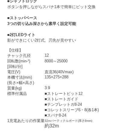
■シャフトロック
ボタンを押しながらスパナ1本で簡単にビット交換
■ストッパベース
3つの切り込み深さから素早く設定可能
■2灯LEDライト
影ができにくい2灯式、刃先が見やすい
【仕様】
12
チャック孔径
回転数(min-¹)
8000～25000
[回転/分]
電圧(V)
直流36(40Vmax)
135×275×288
本機寸法(mm)
(長さ×幅×高さ)
3.9
質量(kg)
標準付属品
■ストレートビット12
■ストレートガイド
■テンプレットガ8-24
■コレットスリーブ6・8(各1本)
■スパナ8-24
1充電あたりの作業量
32mパーティクルボード(厚さ9mm)
約32m