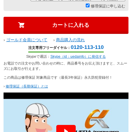
修理保証に申し込む
›
ゴールド会員について
›
商品購入の流れ
0120-113-110
注文専用フリーダイヤル：
Skypeで通話：
Skype（id：uedainfo）に発信する
お電話での注文やお問い合わせの時に、商品番号をお伝え頂けますと、スムー
ズにお取引が行えます。
この商品は修理保証 対象商品です（最長3年保証）永久防犯登録付！
›
修理保証（長期保証）とは