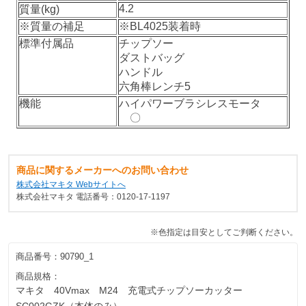
4.2
質量(kg)
※質量の補足
※BL4025装着時
標準付属品
チップソー
ダストバッグ
ハンドル
六角棒レンチ5
機能
ハイパワーブラシレスモータ
〇
商品に関するメーカーへのお問い合わせ
株式会社マキタ Webサイトへ
株式会社マキタ 電話番号：0120-17-1197
※色指定は目安としてご判断ください。
商品番号：
90790_1
商品規格：
マキタ 40Vmax M24 充電式チップソーカッター
SC002GZK（本体のみ）