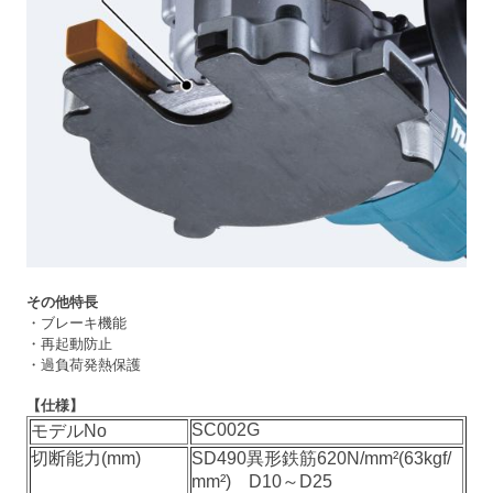
その他特長
・ブレーキ機能
・再起動防止
・過負荷発熱保護
【仕様】
SC002G
モデルNo
切断能力(mm)
SD490異形鉄筋620N/mm²(63kgf/
mm²) D10～D25