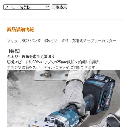
商品詳細情報
マキタ SC002GZK 40Vmax M24 充電式チップソーカッター
【特長】
全ネジ・鉄筋を素早く際切り
切断スピード約50%アップで
φ
25mm鉄筋を約4秒で切断。
全ネジや鉄筋をスピーディかつキレイに切断できます。