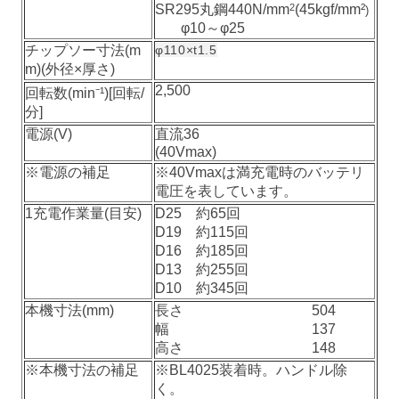
SR295丸鋼440N/mm
2
(45kgf/mm
²
)
φ10～φ25
チップソー寸法(m
φ110×t1.5
m)(外径×厚さ)
2,500
回転数(min⁻¹)[回転/
分]
電源(V)
直流36
(40Vmax)
※電源の補足
※40Vmaxは満充電時のバッテリ
電圧を表しています。
1充電作業量(目安)
D25 約65回
D19 約115回
D16 約185回
D13 約255回
D10 約345回
本機寸法(mm)
長さ 504
幅 137
高さ 148
※本機寸法の補足
※BL4025装着時。ハンドル除
く。