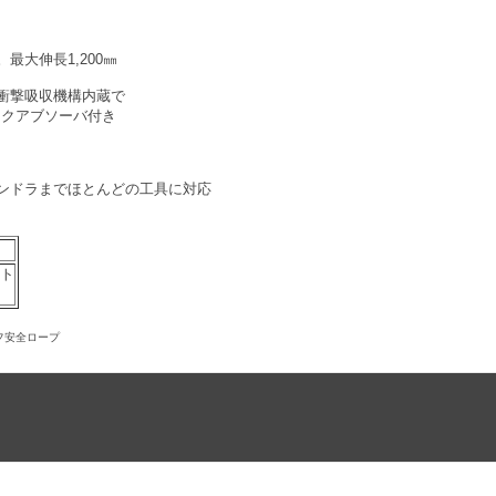
最大伸長1,200㎜
衝撃吸収機構内蔵で
ックアブソーバ付き
ンドラまでほとんどの工具に対応
スト
セフ安全ロープ