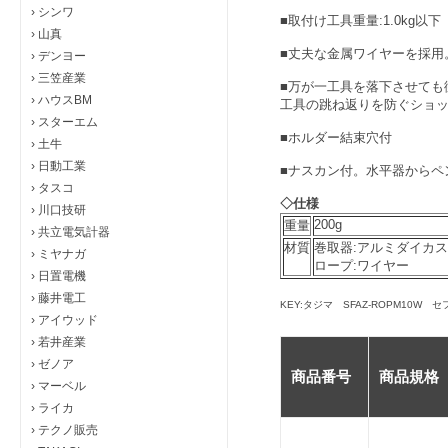
›
シンワ
■取付け工具重量:1.0kg以下
›
山真
■丈夫な金属ワイヤーを採用。
›
デンヨー
›
三笠産業
■万が一工具を落下させても
›
ハウスBM
工具の跳ね返りを
防ぐショ
›
スターエム
■ホルダー結束穴付
›
土牛
›
日動工業
■ナスカン付。水平器からペ
›
タスコ
◇仕様
›
川口技研
200g
重量
›
共立電気計器
材質
巻取器:アルミダイカ
›
ミヤナガ
ロープ:ワイヤー
›
日置電機
›
藤井電工
KEY:タジマ SFAZ-ROPM10W 
›
アイウッド
›
若井産業
›
ゼノア
商品番号
商品規格
›
マーベル
›
ライカ
›
テクノ販売