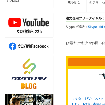
›
TAKAGI
タジマ セ
88342_1
注文専用フリーダイヤル：
Skypeで通話：
Skype（i
お電話での注文やお問い合
マキタ 18Vインパ
TD173DZ(青)(本