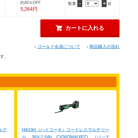
約45％OFF
-
+
数量
個
5,264円
›
ゴールド会員について
›
商品購入の流れ
す。
ルグ
HiKOKI（ハイコーキ）コードレスマルチツー
ル 36V-2.5Ah CV36DMA(XPZ) （バッテ