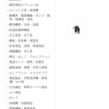
›
園芸用品オプション品
›
エンジン工具・発電機
›
農機具・農業機械・ポンプ・動
噴・噴霧器・漁具
›
暖房機器・冷房・送風
›
給油設備用機器
›
大工道具・手工具
›
腰袋・安全靴・保護具
›
安全用品・清掃・現場用品
›
運搬機器・吊り具
›
脚立・はしご・アルミブリッジ
›
電源コード・照明・作業灯
›
建築金物・基礎・水回り部材
›
エントランス・エクステリア
›
電化製品・空気清浄機・除湿
機・その他
›
公共施設・商業スペース用品
›
カー用品
›
ポンプ
›
溶接機・溶接用品
›
農業機械・農業資材