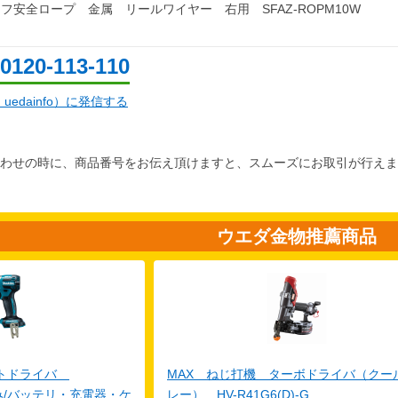
フ安全ロープ 金属 リールワイヤー 右用 SFAZ-ROPM10W
0120-113-110
d：uedainfo）に発信する
わせの時に、商品番号をお伝え頂けますと、スムーズにお取引が行えま
ウエダ金物推薦商品
クトドライバ
MAX ねじ打機 ターボドライバ（クー
体のみ/バッテリ・充電器・ケ
レー） HV-R41G6(D)-G