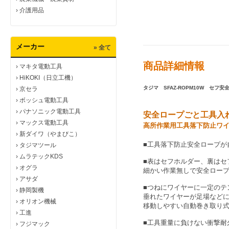
›
介護用品
メーカー
» 全て
商品詳細情報
›
マキタ電動工具
›
HiKOKI（日立工機）
タジマ SFAZ-ROPM10W セフ
›
京セラ
›
ボッシュ電動工具
›
パナソニック電動工具
安全ロープごと工具入れ
›
マックス電動工具
高所作業用工具落下防止ワ
›
新ダイワ（やまびこ）
■工具落下防止安全ロープが
›
タジマツール
›
ムラテックKDS
■表
はセフホルダー、裏はセ
›
オグラ
細
かい作業無しで安全ロー
›
アサダ
■つねにワイヤーに一定のテ
›
静岡製機
垂れたワイヤーが足場など
›
オリオン機械
移動しやすい自動巻き取り
›
工進
■工具重量に負けない衝撃耐
›
フジマック