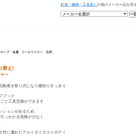
釘袋・腰袋・工具差し
の他のメーカー品を見
安全ロープ
金属 リールワイヤー 右用
替え!
イヤー
自動巻き取り式になり腰回りすっきり
フフック
プごと工具交換ができます
ンションがあるため、
に引っかかる危険が少なく
式
久性に優れたアルミダイカストボディ