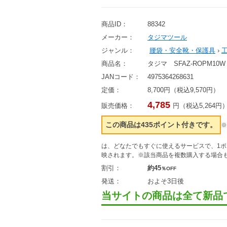
商品ID：
88342
メーカー：
タジマツール
ジャンル：
腰袋・安全靴・保護具
›
商品名：
タジマ SFAZ-ROPM
JANコード：
4975364268631
定価：
8,700円（税込9,570円）
4,785
販売価格：
円（税込5,264円
この商品は435ポイント付きです。
※
は、どなたでもすぐに使えるサービスで、1
映されます。※該当商品を複数購入する場合
割引：
約45
％OFF
発送：
およそ3日後
当サイトの商品は全て新品