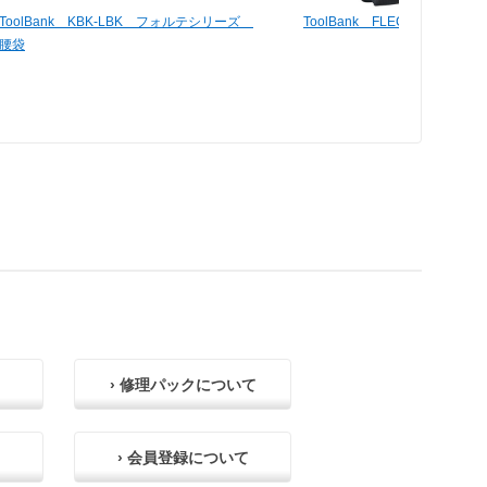
ToolBank KBK-LBK フォルテシリーズ
ToolBank FLECKS 腰袋 FB
腰袋
› 修理パックについて
› 会員登録について