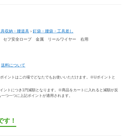
工具収納・腰道具
›
釘袋・腰袋・工具差し
10W セフ安全ロープ 金属 リールワイヤー 右用
）
送料について
ポイントはこの場でどなたでもお使いいただけます。※Uポイントと
ポイントにつき1円減額となります。※商品をカートに入れると減額が反
も一つ一つに上記ポイントが適用されます。
です！