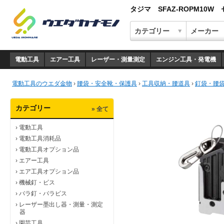
タジマ SFAZ-ROPM1
電動工具
エアー工具
レーザー・測量測定
エンジン工具・発電機
電動工具のウエダ金物
›
腰袋・安全靴・保護具
›
工具収納・腰道具
›
釘袋・腰
カテゴリー
» 全て
›
電動工具
›
電動工具消耗品
›
電動工具オプション品
›
エアー工具
›
エア工具オプション品
›
機械釘・ビス
›
バラ釘・バラビス
›
レーザー墨出し器・測量・測定
器
›
園芸工具