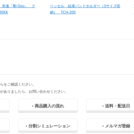
朱雀「剛-Gou」 ク
ベッセル 結束バンドホルダー（3サイズ収
5KK
納） TCH-200
らをご確認ください。
がありましたら、お問い合わせください。
› 商品購入の流れ
› 送料・配送日
› 分割シミュレーション
› メルマガ登録