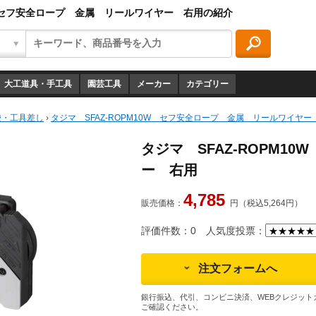
0W セフ安全ロープ 金属 リールワイヤー 右用の紹介
大工道具・手工具
園芸工具
メーカー
カテゴリー
袋・工具差し
›
タジマ SFAZ-ROPM10W セフ安全ロープ 金属 リールワイヤー
タジマ SFAZ-ROPM1
ー 右用
4,785
販売価格：
円（税込5,264円）
評価件数：0
人気度投票：
注文フォームへ
銀行振込、代引、コンビニ決済、WEBクレジット
ご確認ください。