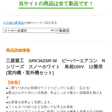
当サイトの商品は全て新品です！
その他の家電品
の他のメーカー品を見る
商品詳細情報
三菱重工 SRK3625R-W ビーバーエアコン R
シリーズ スノーホワイト 単相100V 12畳用
(室内機・室外機セット)
【特長】
●二間つづきのお部屋やワイドリビングにも届く・広がる!
●夏はひんやり冷たい涼風感、冬はしっかり暖かい温風感を届けま
す。
●お部屋を効率よく空調します。
●フィルターの目づまりを防いでお手入れ簡単。
●バイオクリアフィルターに吸着した汚れを酵素と尿素の力で抑制!