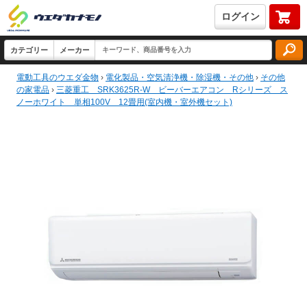
ログイン
電動工具のウエダ金物
›
電化製品・空気清浄機・除湿機・その他
›
その他
の家電品
›
三菱重工 SRK3625R-W ビーバーエアコン Rシリーズ ス
ノーホワイト 単相100V 12畳用(室内機・室外機セット)