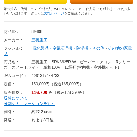
銀行振込、代引、コンビニ決済、WEBクレジットカード決済、U分割支払いでお支払
いいただけます。詳しくは
支払いページ
をご確認ください。
商品ID：
89408
メーカー：
三菱重工
ジャンル：
電化製品・空気清浄機・除湿機・その他
›
その他の家電
品
商品名：
三菱重工 SRK3625R-W ビーバーエアコン Rシリー
ズ スノーホワイト 単相100V 12畳用(室内機・室外機セット)
JANコード：
4961317444733
定価：
150,000円（税込165,000円）
116,700
販売価格：
円（税込128,370円）
送料について
分割シミュレーションを行う
割引：
約22.2
％OFF
発送：
およそ3日後