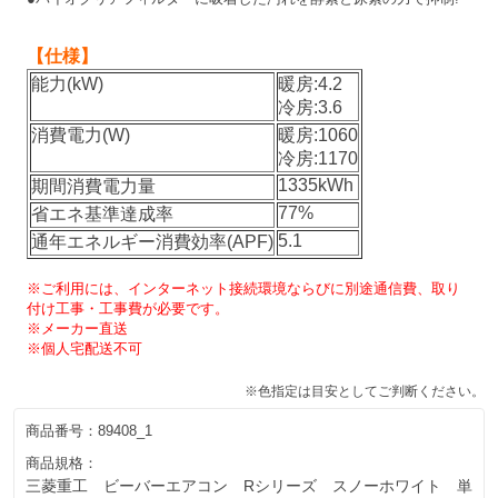
【仕様】
能力(kW)
暖房:4.2
冷房:3.6
消費電力(W)
暖房:1060
冷房:1170
1335kWh
期間消費電力量
77%
省エネ基準達成率
5.1
通年エネルギー消費効率(APF)
※ご利用には、インターネット接続環境ならびに別途通信費、取り
付け工事・工事費が必要です。
※メーカー直送
※個人宅配送不可
※色指定は目安としてご判断ください。
商品番号：
89408_1
商品規格：
三菱重工 ビーバーエアコン Rシリーズ スノーホワイト 単