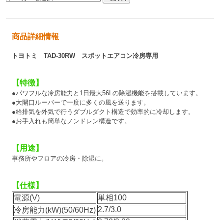
商品詳細情報
トヨトミ TAD-30RW スポットエアコン冷房専用
【特徴】
●パワフルな冷房能力と1日最大56Lの除湿機能を搭載しています。
●大開口ルーバーで一度に多くの風を送ります。
●給排気を外気で行うダブルダクト構造で効率的に冷却します。
●お手入れも簡単なノンドレン構造です。
【用途】
事務所やフロアの冷房・除湿に。
【仕様】
電源(V)
単相100
2.7/3.0
冷房能力(kW)(50/60Hz)