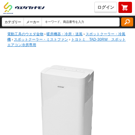
ログイン
電動工具のウエダ金物
›
暖房機器・冷房・送風
›
スポットクーラー・冷風
機
›
スポットクーラー・ミストファン
›
トヨトミ TAD-30RW スポット
エアコン冷房専用