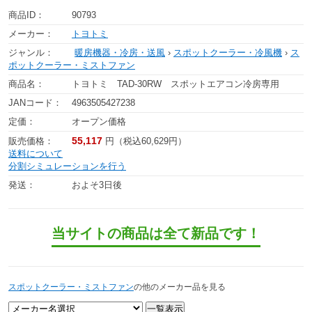
商品ID：
90793
メーカー：
トヨトミ
ジャンル：
暖房機器・冷房・送風
›
スポットクーラー・冷風機
›
ス
ポットクーラー・ミストファン
商品名：
トヨトミ TAD-30RW スポットエアコン冷房専用
JANコード：
4963505427238
定価：
オープン価格
55,117
販売価格：
円（税込60,629円）
送料について
分割シミュレーションを行う
発送：
およそ3日後
当サイトの商品は全て新品です！
スポットクーラー・ミストファン
の他のメーカー品を見る