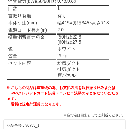
0.73/0.89
消費電力(kW)(50/60Hz)
1
口数
首振り有無
有り
本体寸法(mm)
幅415×奥行345×高さ718
2.0
電源コード長さ(m)
(50Hz):22.6
標準消費電力料金
(60Hz):27.5
色
ホワイト
29kg
質量
セット内容
給気ダクト
排気ダクト
窓パネル
※こちらの商品は重量物の為、お支払方法を銀行振り込みまたは
webクレジットカード決済・コンビニ決済のみとさせていただき
ます。
運賃は規定外運賃になります。
※色指定は目安としてご判断ください。
商品番号：
90793_1