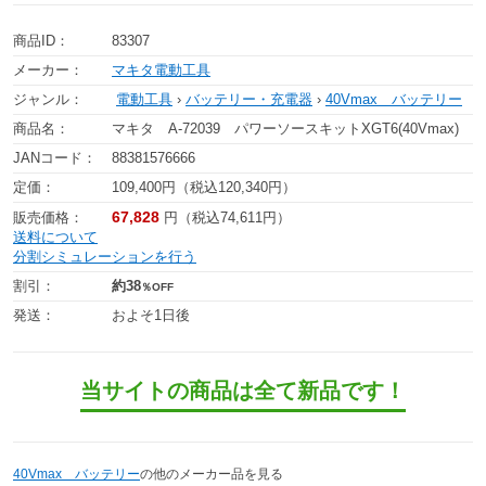
商品ID：
83307
メーカー：
マキタ電動工具
ジャンル：
電動工具
›
バッテリー・充電器
›
40Vmax バッテリー
商品名：
マキタ A-72039 パワーソースキットXGT6(40Vmax)
JANコード：
88381576666
定価：
109,400円（税込120,340円）
67,828
販売価格：
円（税込74,611円）
送料について
分割シミュレーションを行う
割引：
約38
％OFF
発送：
およそ1日後
当サイトの商品は全て新品です！
40Vmax バッテリー
の他のメーカー品を見る