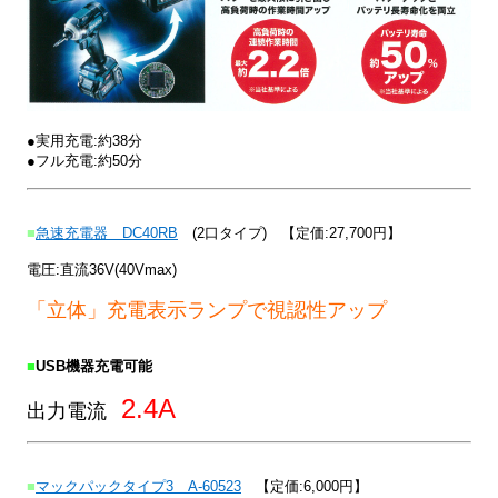
●実用充電:約38分
●フル充電:約50分
■
急速充電器 DC40RB
(2口タイプ)
【定価:27,700円】
電圧:直流36V(40Vmax)
「立体」充電表示ランプで視認性アップ
■
USB機器充電可能
2.4A
出力電流
■
マックパックタイプ3 A-60523
【定価:6,000円】