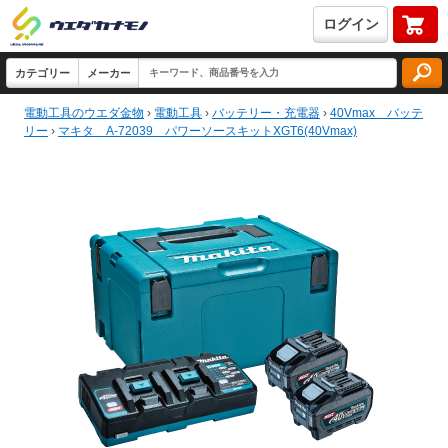
ログイン
電動工具のウエダ金物
›
電動工具
›
バッテリー・充電器
›
40Vmax バッテ
リー
›
マキタ A-72039 パワーソースキットXGT6(40Vmax)